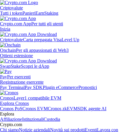
Criptovalute
Tutti i token
Panieri
Earn
Staking
Crypto.com App
Per tutti gli utenti
Inizia
Criptovalute
Carta prepagata Visa
Level Up
Onchain
Per gli appassionati di Web3
Ottieni estensione
Swap
Stake
Scopri le dApp
Pay
Per esercenti
Registrazione esercente
Pay Terminal
Pay SDK
Plugin eCommerce
Pronostici
Cronos
Layer1 compatibile EVM
Esplora Cronos
Cronos PoS
Cronos EVM
Cronos zkEVM
SDK agente AI
Esplora
Affiliazione
Istituzionali
Custodia
Crypto.com
Chi siamo
Notizie aziendali
Novità sui prodotti
Eventi
Lavora con