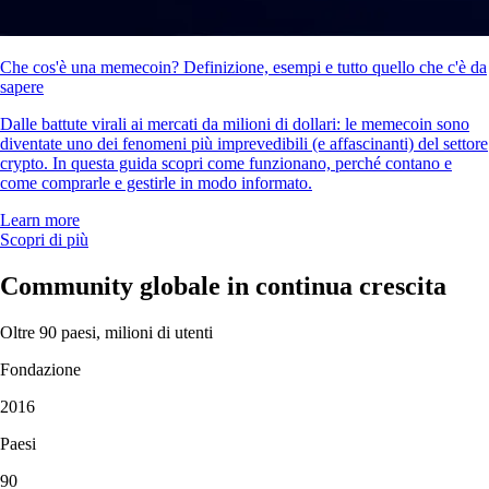
Che cos'è una memecoin? Definizione, esempi e tutto quello che c'è da
sapere
Dalle battute virali ai mercati da milioni di dollari: le memecoin sono
diventate uno dei fenomeni più imprevedibili (e affascinanti) del settore
crypto. In questa guida scopri come funzionano, perché contano e
come comprarle e gestirle in modo informato.
Learn more
Scopri di più
Community globale in continua crescita
Oltre 90 paesi, milioni di utenti
Fondazione
2016
Paesi
90