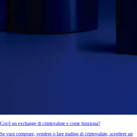
Cos'è un exchange di criptovalute e come funziona?
Se vuoi comprare, vendere o fare trading di criptovalute, scegliere un