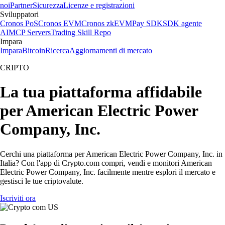
noi
Partner
Sicurezza
Licenze e registrazioni
Sviluppatori
Cronos PoS
Cronos EVM
Cronos zkEVM
Pay SDK
SDK agente
AI
MCP Servers
Trading Skill Repo
Impara
Impara
Bitcoin
Ricerca
Aggiornamenti di mercato
CRIPTO
La tua piattaforma affidabile
per American Electric Power
Company, Inc.
Cerchi una piattaforma per American Electric Power Company, Inc. in
Italia? Con l'app di Crypto.com compri, vendi e monitori American
Electric Power Company, Inc. facilmente mentre esplori il mercato e
gestisci le tue criptovalute.
Iscriviti ora