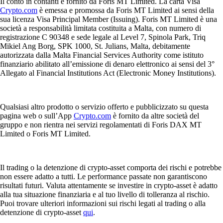
Il conto in contanti è fornito da Foris MT Limited. La carta Visa
Crypto.com
è emessa e promossa da Foris MT Limited ai sensi della
sua licenza Visa Principal Member (Issuing). Foris MT Limited è una
società a responsabilità limitata costituita a Malta, con numero di
registrazione C 90348 e sede legale al Level 7, Spinola Park, Triq
Mikiel Ang Borg, SPK 1000, St. Julians, Malta, debitamente
autorizzata dalla Malta Financial Services Authority come istituto
finanziario abilitato all’emissione di denaro elettronico ai sensi del 3°
Allegato al Financial Institutions Act (Electronic Money Institutions).
Qualsiasi altro prodotto o servizio offerto e pubblicizzato su questa
pagina web o sull’App
Crypto.com
è fornito da altre società del
gruppo e non rientra nei servizi regolamentati di Foris DAX MT
Limited o Foris MT Limited.
Il trading o la detenzione di crypto-asset comporta dei rischi e potrebbe
non essere adatto a tutti. Le performance passate non garantiscono
risultati futuri. Valuta attentamente se investire in crypto-asset è adatto
alla tua situazione finanziaria e al tuo livello di tolleranza al rischio.
Puoi trovare ulteriori informazioni sui rischi legati al trading o alla
detenzione di crypto-asset
qui
.