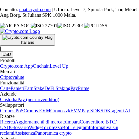
Contatto:
chat.crypto.com
| Ufficio: Level 7, Spinola Park, Triq Mikiel
Ang Borg, St Julians SPK 1000 Malta.
Italiano
|
USD
Prodotti
Crypto.com App
Onchain
Level Up
Mercati
Criptovalute
Funzionalità
Carte
Panieri
Earn
Stake
DeFi Staking
Pay
Prime
Aziende
Custodia
Pay (per i rivenditori)
Sviluppatori
Cronos PoS
Cronos EVM
Cronos zkEVM
Pay SDK
SDK agenti AI
Risorse
Ricerca
Aggiornamenti di mercato
Impara
Convertitore BTC/
USD
Glossario
Widget di prezzo
Bot Telegram
Informativa sui
reclami
Assistenza
Panoramica crypto
Azienda