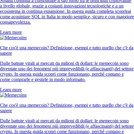
Solana continua a consolidare il suo ruolo tra le principali criptovalute
a livello globale, grazie a costanti innovazioni tecnologiche e a un
ecosistema in continua espansione. In questa guida completa scoprirai
come acquistare SOL in Italia in modo semplice, sicuro e con maggiore
consapevolezza.
Learn more
Che cos'è una memecoin? Definizione, esempi e tutto quello che c'è da
sapere
Dalle battute virali ai mercati da milioni di dollari: le memecoin sono
diventate uno dei fenomeni più imprevedibili (e affascinanti) del settore
crypto. In questa guida scopri come funzionano, perché contano e
come comprarle e gestirle in modo informato.
Learn more
Che cos'è una memecoin? Definizione, esempi e tutto quello che c'è da
sapere
Dalle battute virali ai mercati da milioni di dollari: le memecoin sono
diventate uno dei fenomeni più imprevedibili (e affascinanti) del settore
crypto. In questa guida scopri come funzionano, perché contano e