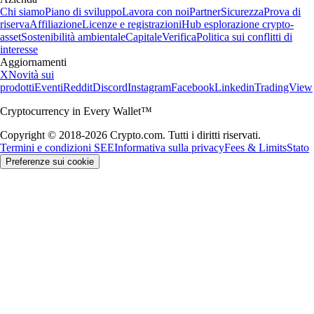
Chi siamo
Piano di sviluppo
Lavora con noi
Partner
Sicurezza
Prova di
riserva
Affiliazione
Licenze e registrazioni
Hub esplorazione crypto-
asset
Sostenibilità ambientale
Capitale
Verifica
Politica sui conflitti di
interesse
Aggiornamenti
X
Novità sui
prodotti
Eventi
Reddit
Discord
Instagram
Facebook
Linkedin
TradingView
Cryptocurrency in Every Wallet™
Copyright © 2018-2026 Crypto.com. Tutti i diritti riservati.
Termini e condizioni SEE
Informativa sulla privacy
Fees & Limits
Stato
Preferenze sui cookie