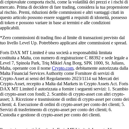
di criptovalute comporta rischi, come la volatilità dei prezzi e i rischi di
mercato. Prima di decidere di fare trading, considera la tua propensione
al rischio. Premi, riduzioni delle commissioni e altri vantaggi citati in
questo articolo possono essere soggetti a requisiti di idoneità, possesso
di token e possono variare in base ai termini e alle condizioni
applicabili.
*Zero commissioni di trading fino al limite di transazioni previsto dal
tuo livello Level Up. Potrebbero applicarsi altre commissioni e spread.
Foris DAX MT Limited è una società a responsabilità limitata
costituita a Malta, con numero di registrazione C 88392 e sede legale a
Level 7, Spinola Park, Triq Mikiel Ang Borg, SPK 1000, St. Julians,
Malta, operante con il nome
Crypto.com
, debitamente autorizzata dalla
Malta Financial Services Authority come Fornitore di servizi di
Crypto-Asset ai sensi del Regolamento 2023/1114 sui Mercati dei
Crypto-Asset, recepito a Malta dal Markets in Crypto Assets Act. Foris
DAX MT Limited è autorizzata a fornire i seguenti servizi: 1. Scambio
di crypto-asset con fondi; 2. Scambio di crypto-asset con altri crypto-
asset; 3. Ricezione e trasmissione di ordini di crypto-asset per conto dei
clienti; 4. Esecuzione di ordini di crypto-asset per conto dei clienti; 5.
Servizi di trasferimento di crypto-asset per conto dei clienti; 6.
Custodia e gestione di crypto-asset per conto dei clienti.