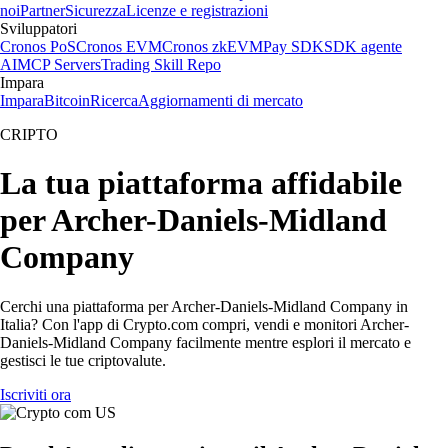
noi
Partner
Sicurezza
Licenze e registrazioni
Sviluppatori
Cronos PoS
Cronos EVM
Cronos zkEVM
Pay SDK
SDK agente
AI
MCP Servers
Trading Skill Repo
Impara
Impara
Bitcoin
Ricerca
Aggiornamenti di mercato
CRIPTO
La tua piattaforma affidabile
per Archer-Daniels-Midland
Company
Cerchi una piattaforma per Archer-Daniels-Midland Company in
Italia? Con l'app di Crypto.com compri, vendi e monitori Archer-
Daniels-Midland Company facilmente mentre esplori il mercato e
gestisci le tue criptovalute.
Iscriviti ora