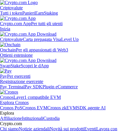
Criptovalute
Tutti i token
Panieri
Earn
Staking
Crypto.com App
Per tutti gli utenti
Inizia
Criptovalute
Carta prepagata Visa
Level Up
Onchain
Per gli appassionati di Web3
Ottieni estensione
Swap
Stake
Scopri le dApp
Pay
Per esercenti
Registrazione esercente
Pay Terminal
Pay SDK
Plugin eCommerce
Cronos
Layer1 compatibile EVM
Esplora Cronos
Cronos PoS
Cronos EVM
Cronos zkEVM
SDK agente AI
Esplora
Affiliazione
Istituzionali
Custodia
Crypto.com
Chi siamo
Notizie aziendali
Novità sui prodotti
Eventi
Lavora con