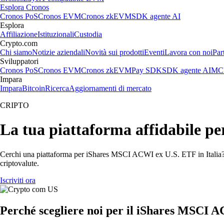
Esplora Cronos
Cronos PoS
Cronos EVM
Cronos zkEVM
SDK agente AI
Esplora
Affiliazione
Istituzionali
Custodia
Crypto.com
Chi siamo
Notizie aziendali
Novità sui prodotti
Eventi
Lavora con noi
Par
Sviluppatori
Cronos PoS
Cronos EVM
Cronos zkEVM
Pay SDK
SDK agente AI
MCP
Impara
Impara
Bitcoin
Ricerca
Aggiornamenti di mercato
CRIPTO
La tua piattaforma affidabile 
Cerchi una piattaforma per iShares MSCI ACWI ex U.S. ETF in Italia? 
criptovalute.
Iscriviti ora
Perché scegliere noi per il iShares MSCI 