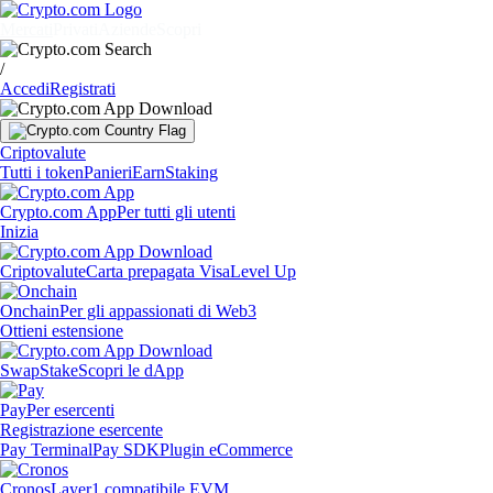
Mercati
Privati
Aziende
Scopri
/
Accedi
Registrati
Criptovalute
Tutti i token
Panieri
Earn
Staking
Crypto.com App
Per tutti gli utenti
Inizia
Criptovalute
Carta prepagata Visa
Level Up
Onchain
Per gli appassionati di Web3
Ottieni estensione
Swap
Stake
Scopri le dApp
Pay
Per esercenti
Registrazione esercente
Pay Terminal
Pay SDK
Plugin eCommerce
Cronos
Layer1 compatibile EVM