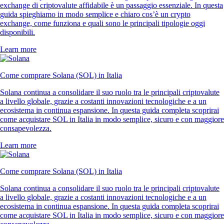
exchange di criptovalute affidabile è un passaggio essenziale. In questa
guida spieghiamo in modo semplice e chiaro cos’è un crypto
exchange, come funziona e quali sono le principali tipologie oggi
disponibili.
Learn more
Come comprare Solana (SOL) in Italia
Solana continua a consolidare il suo ruolo tra le principali criptovalute
a livello globale, grazie a costanti innovazioni tecnologiche e a un
ecosistema in continua espansione. In questa guida completa scoprirai
come acquistare SOL in Italia in modo semplice, sicuro e con maggiore
consapevolezza.
Learn more
Come comprare Solana (SOL) in Italia
Solana continua a consolidare il suo ruolo tra le principali criptovalute
a livello globale, grazie a costanti innovazioni tecnologiche e a un
ecosistema in continua espansione. In questa guida completa scoprirai
come acquistare SOL in Italia in modo semplice, sicuro e con maggiore