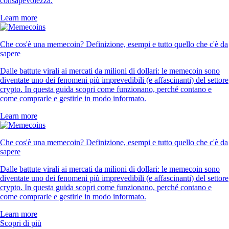
consapevolezza.
Learn more
Che cos'è una memecoin? Definizione, esempi e tutto quello che c'è da
sapere
Dalle battute virali ai mercati da milioni di dollari: le memecoin sono
diventate uno dei fenomeni più imprevedibili (e affascinanti) del settore
crypto. In questa guida scopri come funzionano, perché contano e
come comprarle e gestirle in modo informato.
Learn more
Che cos'è una memecoin? Definizione, esempi e tutto quello che c'è da
sapere
Dalle battute virali ai mercati da milioni di dollari: le memecoin sono
diventate uno dei fenomeni più imprevedibili (e affascinanti) del settore
crypto. In questa guida scopri come funzionano, perché contano e
come comprarle e gestirle in modo informato.
Learn more
Scopri di più