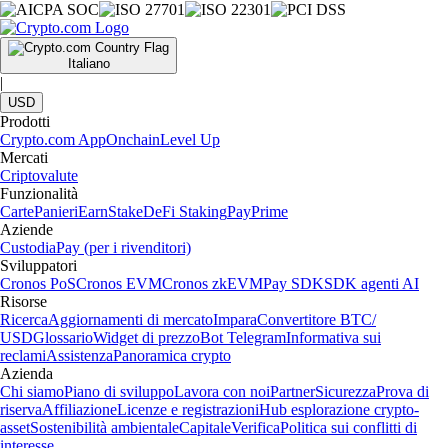
Italiano
|
USD
Prodotti
Crypto.com App
Onchain
Level Up
Mercati
Criptovalute
Funzionalità
Carte
Panieri
Earn
Stake
DeFi Staking
Pay
Prime
Aziende
Custodia
Pay (per i rivenditori)
Sviluppatori
Cronos PoS
Cronos EVM
Cronos zkEVM
Pay SDK
SDK agenti AI
Risorse
Ricerca
Aggiornamenti di mercato
Impara
Convertitore BTC/
USD
Glossario
Widget di prezzo
Bot Telegram
Informativa sui
reclami
Assistenza
Panoramica crypto
Azienda
Chi siamo
Piano di sviluppo
Lavora con noi
Partner
Sicurezza
Prova di
riserva
Affiliazione
Licenze e registrazioni
Hub esplorazione crypto-
asset
Sostenibilità ambientale
Capitale
Verifica
Politica sui conflitti di
interesse