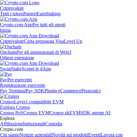
Criptovalute
Tutti i token
Panieri
Earn
Staking
Crypto.com App
Per tutti gli utenti
Inizia
Criptovalute
Carta prepagata Visa
Level Up
Onchain
Per gli appassionati di Web3
Ottieni estensione
Swap
Stake
Scopri le dApp
Pay
Per esercenti
Registrazione esercente
Pay Terminal
Pay SDK
Plugin eCommerce
Pronostici
Cronos
Layer1 compatibile EVM
Esplora Cronos
Cronos PoS
Cronos EVM
Cronos zkEVM
SDK agente AI
Esplora
Affiliazione
Istituzionali
Custodia
Crypto.com
Chi siamo
Notizie aziendali
Novità sui prodotti
Eventi
Lavora con