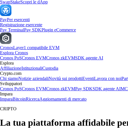
Swap
Stake
Scopri le dApp
Pay
Per esercenti
Registrazione esercente
Pay Terminal
Pay SDK
Plugin eCommerce
Cronos
Layer1 compatibile EVM
Esplora Cronos
Cronos PoS
Cronos EVM
Cronos zkEVM
SDK agente AI
Esplora
Affiliazione
Istituzionali
Custodia
Crypto.com
Chi siamo
Notizie aziendali
Novità sui prodotti
Eventi
Lavora con noi
Par
Sviluppatori
Cronos PoS
Cronos EVM
Cronos zkEVM
Pay SDK
SDK agente AI
MCP
Impara
Impara
Bitcoin
Ricerca
Aggiornamenti di mercato
CRIPTO
La tua piattaforma affidabile pe