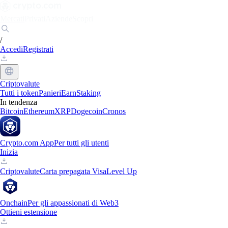
Mercati
Privati
Aziende
Scopri
/
Accedi
Registrati
Criptovalute
Tutti i token
Panieri
Earn
Staking
In tendenza
Bitcoin
Ethereum
XRP
Dogecoin
Cronos
Crypto.com App
Per tutti gli utenti
Inizia
Criptovalute
Carta prepagata Visa
Level Up
Onchain
Per gli appassionati di Web3
Ottieni estensione