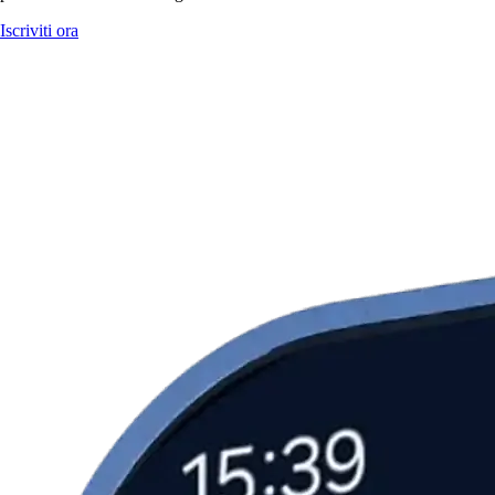
Iscriviti ora