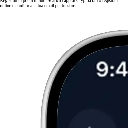
Registrati in pochi minuti. Scarica l'app di Crypto.com o registrati
online e conferma la tua email per iniziare.