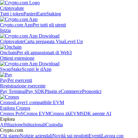
Criptovalute
Tutti i token
Panieri
Earn
Staking
Crypto.com App
Per tutti gli utenti
Inizia
Criptovalute
Carta prepagata Visa
Level Up
Onchain
Per gli appassionati di Web3
Ottieni estensione
Swap
Stake
Scopri le dApp
Pay
Per esercenti
Registrazione esercente
Pay Terminal
Pay SDK
Plugin eCommerce
Pronostici
Cronos
Layer1 compatibile EVM
Esplora Cronos
Cronos PoS
Cronos EVM
Cronos zkEVM
SDK agente AI
Esplora
Affiliazione
Istituzionali
Custodia
Crypto.com
Chi siamo
Notizie aziendali
Novità sui prodotti
Eventi
Lavora con