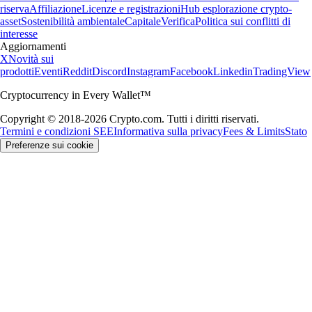
riserva
Affiliazione
Licenze e registrazioni
Hub esplorazione crypto-
asset
Sostenibilità ambientale
Capitale
Verifica
Politica sui conflitti di
interesse
Aggiornamenti
X
Novità sui
prodotti
Eventi
Reddit
Discord
Instagram
Facebook
Linkedin
TradingView
Cryptocurrency in Every Wallet™
Copyright © 2018-2026 Crypto.com. Tutti i diritti riservati.
Termini e condizioni SEE
Informativa sulla privacy
Fees & Limits
Stato
Preferenze sui cookie