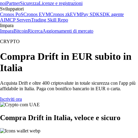
noi
Partner
Sicurezza
Licenze e registrazioni
Sviluppatori
Cronos PoS
Cronos EVM
Cronos zkEVM
Pay SDK
SDK agente
AI
MCP Servers
Trading Skill Repo
Impara
Impara
Bitcoin
Ricerca
Aggiornamenti di mercato
CRYPTO
Compra Drift in EUR subito in
Italia
Acquista Drift e oltre 400 criptovalute in totale sicurezza con l'app più
affidabile in Italia. Paga con bonifico bancario in EUR o carta.
Iscriviti ora
Compra Drift in Italia, veloce e sicuro