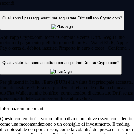
secondi.
Quali sono i passaggi esatti per acquistare Drift sull'app Crypto.com?
Apri l'app Crypto.com, tocca "Compra" e cerca Drift. Scegli il tuo
metodo di pagamento preferito (come il tuo Fiat Wallet EUR, Apple
Pay o carta di debito), inserisci l'importo in euro e tocca "Conferma".
Quali valute fiat sono accettate per acquistare Drift su Crypto.com?
Per gli utenti in Italia, l'Euro (EUR) è la valuta fiat principale accettata.
Puoi depositare EUR senza problemi direttamente dalla tua banca al
tuo Fiat Wallet tramite bonifico, permettendoti di acquistare Drift senza
preoccuparti delle commissioni di cambio valuta.
Informazioni importanti
Questo contenuto è a scopo informativo e non deve essere considerato
come una raccomandazione o un consiglio di investimento. Il trading
di criptovalute comporta rischi, come la volatilità dei prezzi e i rischi di