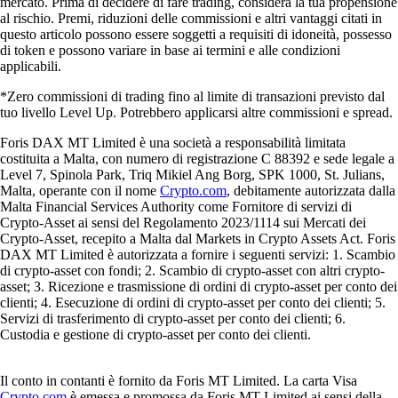
mercato. Prima di decidere di fare trading, considera la tua propensione
al rischio. Premi, riduzioni delle commissioni e altri vantaggi citati in
questo articolo possono essere soggetti a requisiti di idoneità, possesso
di token e possono variare in base ai termini e alle condizioni
applicabili.
*Zero commissioni di trading fino al limite di transazioni previsto dal
tuo livello Level Up. Potrebbero applicarsi altre commissioni e spread.
Foris DAX MT Limited è una società a responsabilità limitata
costituita a Malta, con numero di registrazione C 88392 e sede legale a
Level 7, Spinola Park, Triq Mikiel Ang Borg, SPK 1000, St. Julians,
Malta, operante con il nome
Crypto.com
, debitamente autorizzata dalla
Malta Financial Services Authority come Fornitore di servizi di
Crypto-Asset ai sensi del Regolamento 2023/1114 sui Mercati dei
Crypto-Asset, recepito a Malta dal Markets in Crypto Assets Act. Foris
DAX MT Limited è autorizzata a fornire i seguenti servizi: 1. Scambio
di crypto-asset con fondi; 2. Scambio di crypto-asset con altri crypto-
asset; 3. Ricezione e trasmissione di ordini di crypto-asset per conto dei
clienti; 4. Esecuzione di ordini di crypto-asset per conto dei clienti; 5.
Servizi di trasferimento di crypto-asset per conto dei clienti; 6.
Custodia e gestione di crypto-asset per conto dei clienti.
Il conto in contanti è fornito da Foris MT Limited. La carta Visa
Crypto.com
è emessa e promossa da Foris MT Limited ai sensi della