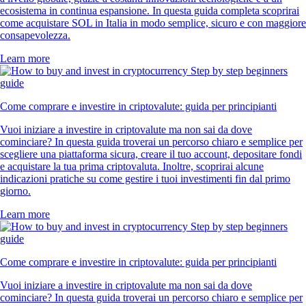
ecosistema in continua espansione. In questa guida completa scoprirai
come acquistare SOL in Italia in modo semplice, sicuro e con maggiore
consapevolezza.
Learn more
Come comprare e investire in criptovalute: guida per principianti
Vuoi iniziare a investire in criptovalute ma non sai da dove
cominciare? In questa guida troverai un percorso chiaro e semplice per
scegliere una piattaforma sicura, creare il tuo account, depositare fondi
e acquistare la tua prima criptovaluta. Inoltre, scoprirai alcune
indicazioni pratiche su come gestire i tuoi investimenti fin dal primo
giorno.
Learn more
Come comprare e investire in criptovalute: guida per principianti
Vuoi iniziare a investire in criptovalute ma non sai da dove
cominciare? In questa guida troverai un percorso chiaro e semplice per