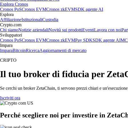
Esplora Cronos
Cronos PoS
Cronos EVM
Cronos zkEVM
SDK agente AI
Esplora
Affiliazione
Istituzionali
Custodia
Crypto.com
Chi siamo
Notizie aziendali
Novità sui prodotti
Eventi
Lavora con noi
Par
Sviluppatori
Cronos PoS
Cronos EVM
Cronos zkEVM
Pay SDK
SDK agente AI
MCP
Impara
Impara
Bitcoin
Ricerca
Aggiornamenti di mercato
CRIPTO
Il tuo broker di fiducia per Zet
Se cerchi un broker ZetaChain, ti servono prezzi chiari e un'esecuzione 
Iscriviti ora
Perché scegliere noi per investire in ZetaC