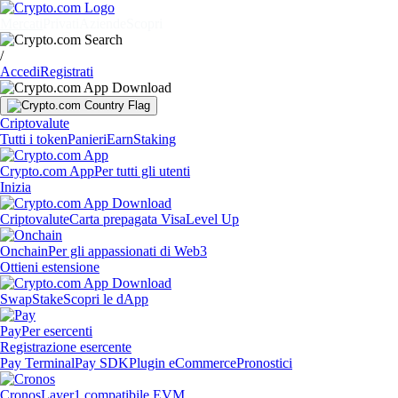
Mercati
Privati
Aziende
Scopri
/
Accedi
Registrati
Criptovalute
Tutti i token
Panieri
Earn
Staking
Crypto.com App
Per tutti gli utenti
Inizia
Criptovalute
Carta prepagata Visa
Level Up
Onchain
Per gli appassionati di Web3
Ottieni estensione
Swap
Stake
Scopri le dApp
Pay
Per esercenti
Registrazione esercente
Pay Terminal
Pay SDK
Plugin eCommerce
Pronostici
Cronos
Layer1 compatibile EVM