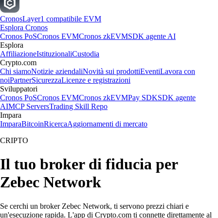
Cronos
Layer1 compatibile EVM
Esplora Cronos
Cronos PoS
Cronos EVM
Cronos zkEVM
SDK agente AI
Esplora
Affiliazione
Istituzionali
Custodia
Crypto.com
Chi siamo
Notizie aziendali
Novità sui prodotti
Eventi
Lavora con
noi
Partner
Sicurezza
Licenze e registrazioni
Sviluppatori
Cronos PoS
Cronos EVM
Cronos zkEVM
Pay SDK
SDK agente
AI
MCP Servers
Trading Skill Repo
Impara
Impara
Bitcoin
Ricerca
Aggiornamenti di mercato
CRIPTO
Il tuo broker di fiducia per
Zebec Network
Se cerchi un broker Zebec Network, ti servono prezzi chiari e
un'esecuzione rapida. L'app di Crypto.com ti connette direttamente al