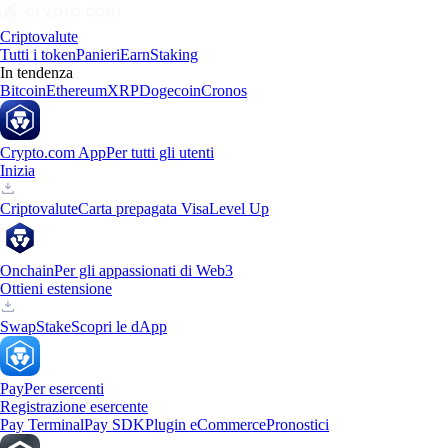
Criptovalute
Tutti i token
Panieri
Earn
Staking
In tendenza
Bitcoin
Ethereum
XRP
Dogecoin
Cronos
Crypto.com App
Per tutti gli utenti
Inizia
Criptovalute
Carta prepagata Visa
Level Up
Onchain
Per gli appassionati di Web3
Ottieni estensione
Swap
Stake
Scopri le dApp
Pay
Per esercenti
Registrazione esercente
Pay Terminal
Pay SDK
Plugin eCommerce
Pronostici