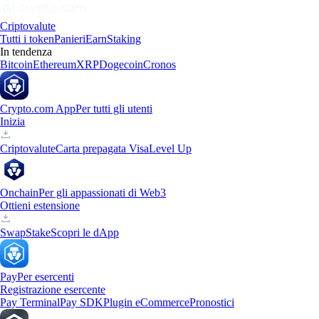
Criptovalute
Tutti i token
Panieri
Earn
Staking
In tendenza
Bitcoin
Ethereum
XRP
Dogecoin
Cronos
Crypto.com App
Per tutti gli utenti
Inizia
Criptovalute
Carta prepagata Visa
Level Up
Onchain
Per gli appassionati di Web3
Ottieni estensione
Swap
Stake
Scopri le dApp
Pay
Per esercenti
Registrazione esercente
Pay Terminal
Pay SDK
Plugin eCommerce
Pronostici