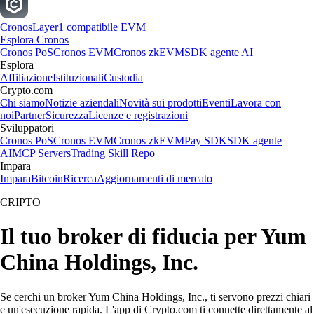
Cronos
Layer1 compatibile EVM
Esplora Cronos
Cronos PoS
Cronos EVM
Cronos zkEVM
SDK agente AI
Esplora
Affiliazione
Istituzionali
Custodia
Crypto.com
Chi siamo
Notizie aziendali
Novità sui prodotti
Eventi
Lavora con
noi
Partner
Sicurezza
Licenze e registrazioni
Sviluppatori
Cronos PoS
Cronos EVM
Cronos zkEVM
Pay SDK
SDK agente
AI
MCP Servers
Trading Skill Repo
Impara
Impara
Bitcoin
Ricerca
Aggiornamenti di mercato
CRIPTO
Il tuo broker di fiducia per Yum
China Holdings, Inc.
Se cerchi un broker Yum China Holdings, Inc., ti servono prezzi chiari
e un'esecuzione rapida. L'app di Crypto.com ti connette direttamente al