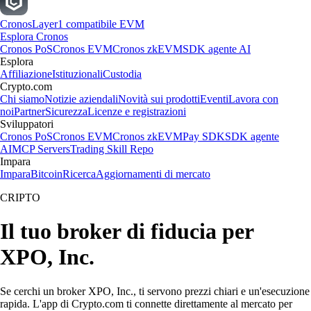
Cronos
Layer1 compatibile EVM
Esplora Cronos
Cronos PoS
Cronos EVM
Cronos zkEVM
SDK agente AI
Esplora
Affiliazione
Istituzionali
Custodia
Crypto.com
Chi siamo
Notizie aziendali
Novità sui prodotti
Eventi
Lavora con
noi
Partner
Sicurezza
Licenze e registrazioni
Sviluppatori
Cronos PoS
Cronos EVM
Cronos zkEVM
Pay SDK
SDK agente
AI
MCP Servers
Trading Skill Repo
Impara
Impara
Bitcoin
Ricerca
Aggiornamenti di mercato
CRIPTO
Il tuo broker di fiducia per
XPO, Inc.
Se cerchi un broker XPO, Inc., ti servono prezzi chiari e un'esecuzione
rapida. L'app di Crypto.com ti connette direttamente al mercato per