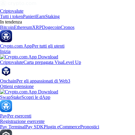
Criptovalute
Tutti i token
Panieri
Earn
Staking
In tendenza
Bitcoin
Ethereum
XRP
Dogecoin
Cronos
Crypto.com App
Per tutti gli utenti
Inizia
Criptovalute
Carta prepagata Visa
Level Up
Onchain
Per gli appassionati di Web3
Ottieni estensione
Swap
Stake
Scopri le dApp
Pay
Per esercenti
Registrazione esercente
Pay Terminal
Pay SDK
Plugin eCommerce
Pronostici