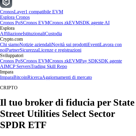
Cronos
Layer1 compatibile EVM
Esplora Cronos
Cronos PoS
Cronos EVM
Cronos zkEVM
SDK agente AI
Esplora
Affiliazione
Istituzionali
Custodia
Crypto.com
Chi siamo
Notizie aziendali
Novità sui prodotti
Eventi
Lavora con
noi
Partner
Sicurezza
Licenze e registrazioni
Sviluppatori
Cronos PoS
Cronos EVM
Cronos zkEVM
Pay SDK
SDK agente
AI
MCP Servers
Trading Skill Repo
Impara
Impara
Bitcoin
Ricerca
Aggiornamenti di mercato
CRIPTO
Il tuo broker di fiducia per State
Street Utilities Select Sector
SPDR ETF