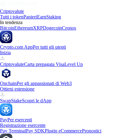
Criptovalute
Tutti i token
Panieri
Earn
Staking
In tendenza
Bitcoin
Ethereum
XRP
Dogecoin
Cronos
Crypto.com App
Per tutti gli utenti
Inizia
Criptovalute
Carta prepagata Visa
Level Up
Onchain
Per gli appassionati di Web3
Ottieni estensione
Swap
Stake
Scopri le dApp
Pay
Per esercenti
Registrazione esercente
Pay Terminal
Pay SDK
Plugin eCommerce
Pronostici