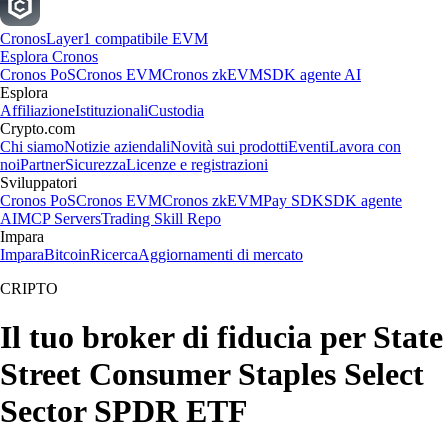
Cronos
Layer1 compatibile EVM
Esplora Cronos
Cronos PoS
Cronos EVM
Cronos zkEVM
SDK agente AI
Esplora
Affiliazione
Istituzionali
Custodia
Crypto.com
Chi siamo
Notizie aziendali
Novità sui prodotti
Eventi
Lavora con
noi
Partner
Sicurezza
Licenze e registrazioni
Sviluppatori
Cronos PoS
Cronos EVM
Cronos zkEVM
Pay SDK
SDK agente
AI
MCP Servers
Trading Skill Repo
Impara
Impara
Bitcoin
Ricerca
Aggiornamenti di mercato
CRIPTO
Il tuo broker di fiducia per State
Street Consumer Staples Select
Sector SPDR ETF