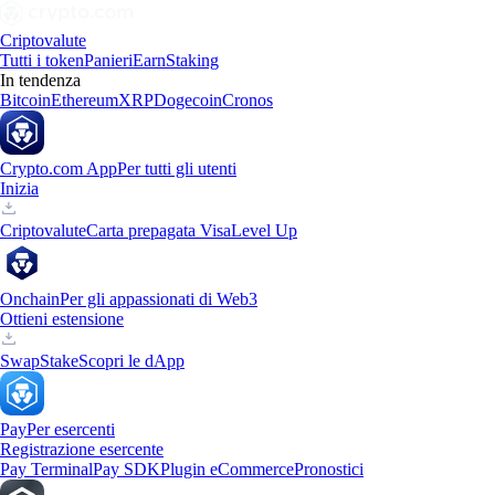
Criptovalute
Tutti i token
Panieri
Earn
Staking
In tendenza
Bitcoin
Ethereum
XRP
Dogecoin
Cronos
Crypto.com App
Per tutti gli utenti
Inizia
Criptovalute
Carta prepagata Visa
Level Up
Onchain
Per gli appassionati di Web3
Ottieni estensione
Swap
Stake
Scopri le dApp
Pay
Per esercenti
Registrazione esercente
Pay Terminal
Pay SDK
Plugin eCommerce
Pronostici