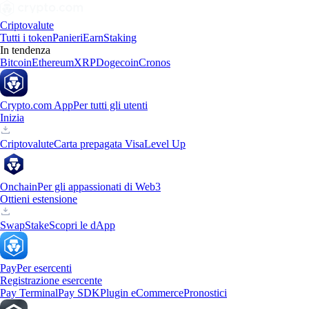
Criptovalute
Tutti i token
Panieri
Earn
Staking
In tendenza
Bitcoin
Ethereum
XRP
Dogecoin
Cronos
Crypto.com App
Per tutti gli utenti
Inizia
Criptovalute
Carta prepagata Visa
Level Up
Onchain
Per gli appassionati di Web3
Ottieni estensione
Swap
Stake
Scopri le dApp
Pay
Per esercenti
Registrazione esercente
Pay Terminal
Pay SDK
Plugin eCommerce
Pronostici