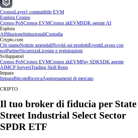
Cronos
Layer1 compatibile EVM
Esplora Cronos
Cronos PoS
Cronos EVM
Cronos zkEVM
SDK agente AI
Esplora
Affiliazione
Istituzionali
Custodia
Crypto.com
Chi siamo
Notizie aziendali
Novità sui prodotti
Eventi
Lavora con
noi
Partner
Sicurezza
Licenze e registrazioni
Sviluppatori
Cronos PoS
Cronos EVM
Cronos zkEVM
Pay SDK
SDK agente
AI
MCP Servers
Trading Skill Repo
Impara
Impara
Bitcoin
Ricerca
Aggiornamenti di mercato
CRIPTO
Il tuo broker di fiducia per State
Street Industrial Select Sector
SPDR ETF