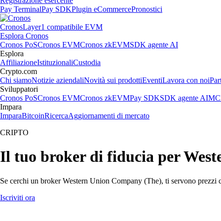
Registrazione esercente
Pay Terminal
Pay SDK
Plugin eCommerce
Pronostici
Cronos
Layer1 compatibile EVM
Esplora Cronos
Cronos PoS
Cronos EVM
Cronos zkEVM
SDK agente AI
Esplora
Affiliazione
Istituzionali
Custodia
Crypto.com
Chi siamo
Notizie aziendali
Novità sui prodotti
Eventi
Lavora con noi
Par
Sviluppatori
Cronos PoS
Cronos EVM
Cronos zkEVM
Pay SDK
SDK agente AI
MCP
Impara
Impara
Bitcoin
Ricerca
Aggiornamenti di mercato
CRIPTO
Il tuo broker di fiducia per We
Se cerchi un broker Western Union Company (The), ti servono prezzi chia
Iscriviti ora