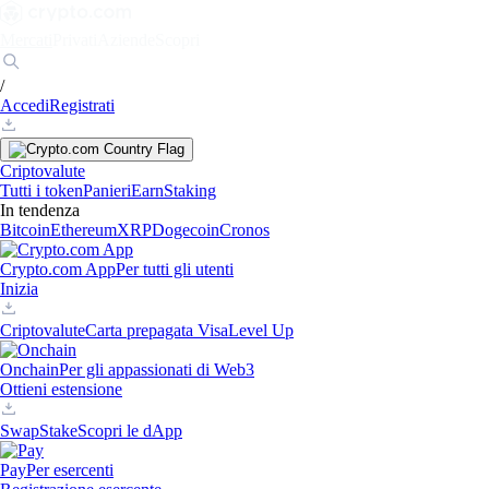
Mercati
Privati
Aziende
Scopri
/
Accedi
Registrati
Criptovalute
Tutti i token
Panieri
Earn
Staking
In tendenza
Bitcoin
Ethereum
XRP
Dogecoin
Cronos
Crypto.com App
Per tutti gli utenti
Inizia
Criptovalute
Carta prepagata Visa
Level Up
Onchain
Per gli appassionati di Web3
Ottieni estensione
Swap
Stake
Scopri le dApp
Pay
Per esercenti