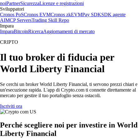
noi
Partner
Sicurezza
Licenze e registrazioni
Sviluppatori
Cronos PoS
Cronos EVM
Cronos zkEVM
Pay SDK
SDK agente
AI
MCP Servers
Trading Skill Repo
Impara
Impara
Bitcoin
Ricerca
Aggiornamenti di mercato
CRIPTO
Il tuo broker di fiducia per
World Liberty Financial
Se cerchi un broker World Liberty Financial, ti servono prezzi chiari e
un'esecuzione rapida. L'app di Crypto.com ti connette direttamente al
mercato per gestire il tuo portafoglio senza ostacoli.
Iscriviti ora
Perché scegliere noi per investire in World
Liberty Financial