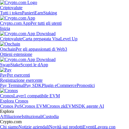
Criptovalute
Tutti i token
Panieri
Earn
Staking
Crypto.com App
Per tutti gli utenti
Inizia
Criptovalute
Carta prepagata Visa
Level Up
Onchain
Per gli appassionati di Web3
Ottieni estensione
Swap
Stake
Scopri le dApp
Pay
Per esercenti
Registrazione esercente
Pay Terminal
Pay SDK
Plugin eCommerce
Pronostici
Cronos
Layer1 compatibile EVM
Esplora Cronos
Cronos PoS
Cronos EVM
Cronos zkEVM
SDK agente AI
Esplora
Affiliazione
Istituzionali
Custodia
Crypto.com
Chi siamo
Notizie aziendali
Novità sui prodotti
Eventi
Lavora con