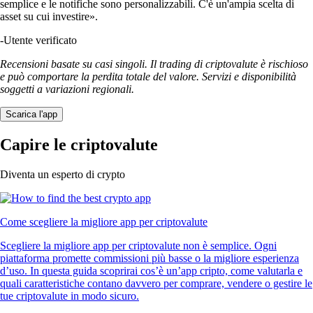
semplice e le notifiche sono personalizzabili. C'è un'ampia scelta di
asset su cui investire».
-
Utente verificato
Recensioni basate su casi singoli. Il trading di criptovalute è rischioso
e può comportare la perdita totale del valore. Servizi e disponibilità
soggetti a variazioni regionali.
Scarica l'app
Capire le criptovalute
Diventa un esperto di crypto
Come scegliere la migliore app per criptovalute
Scegliere la migliore app per criptovalute non è semplice. Ogni
piattaforma promette commissioni più basse o la migliore esperienza
d’uso. In questa guida scoprirai cos’è un’app cripto, come valutarla e
quali caratteristiche contano davvero per comprare, vendere o gestire le
tue criptovalute in modo sicuro.