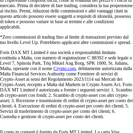
di criptovalute comporta rischi, come la volatilità dei prezzi e i rischi di
mercato. Prima di decidere di fare trading, considera la tua propensione
al rischio. Premi, riduzioni delle commissioni e altri vantaggi citati in
questo articolo possono essere soggetti a requisiti di idoneità, possesso
di token e possono variare in base ai termini e alle condizioni
applicabili.
*Zero commissioni di trading fino al limite di transazioni previsto dal
tuo livello Level Up. Potrebbero applicarsi altre commissioni e spread.
Foris DAX MT Limited è una società a responsabilità limitata
costituita a Malta, con numero di registrazione C 88392 e sede legale a
Level 7, Spinola Park, Triq Mikiel Ang Borg, SPK 1000, St. Julians,
Malta, operante con il nome
Crypto.com
, debitamente autorizzata dalla
Malta Financial Services Authority come Fornitore di servizi di
Crypto-Asset ai sensi del Regolamento 2023/1114 sui Mercati dei
Crypto-Asset, recepito a Malta dal Markets in Crypto Assets Act. Foris
DAX MT Limited è autorizzata a fornire i seguenti servizi: 1. Scambio
di crypto-asset con fondi; 2. Scambio di crypto-asset con altri crypto-
asset; 3. Ricezione e trasmissione di ordini di crypto-asset per conto dei
clienti; 4. Esecuzione di ordini di crypto-asset per conto dei clienti; 5.
Servizi di trasferimento di crypto-asset per conto dei clienti; 6.
Custodia e gestione di crypto-asset per conto dei clienti.
Il conto in contanti è fornito da Foris MT Limited. La carta Visa