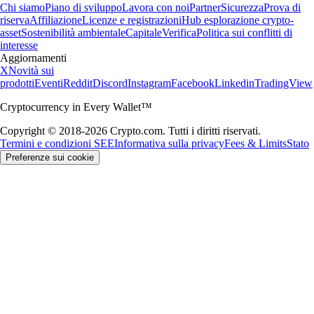
Chi siamo
Piano di sviluppo
Lavora con noi
Partner
Sicurezza
Prova di
riserva
Affiliazione
Licenze e registrazioni
Hub esplorazione crypto-
asset
Sostenibilità ambientale
Capitale
Verifica
Politica sui conflitti di
interesse
Aggiornamenti
X
Novità sui
prodotti
Eventi
Reddit
Discord
Instagram
Facebook
Linkedin
TradingView
Cryptocurrency in Every Wallet™
Copyright © 2018-2026 Crypto.com. Tutti i diritti riservati.
Termini e condizioni SEE
Informativa sulla privacy
Fees & Limits
Stato
Preferenze sui cookie