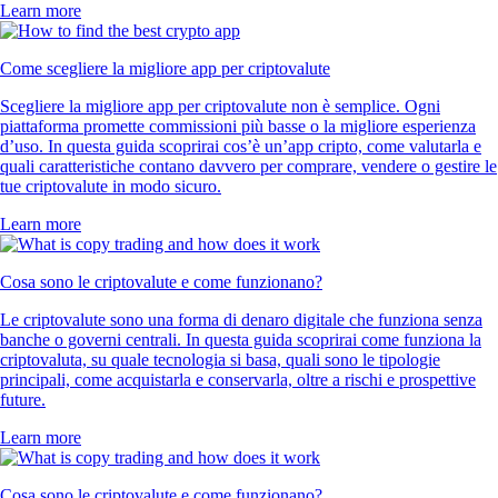
Learn more
Come scegliere la migliore app per criptovalute
Scegliere la migliore app per criptovalute non è semplice. Ogni
piattaforma promette commissioni più basse o la migliore esperienza
d’uso. In questa guida scoprirai cos’è un’app cripto, come valutarla e
quali caratteristiche contano davvero per comprare, vendere o gestire le
tue criptovalute in modo sicuro.
Learn more
Cosa sono le criptovalute e come funzionano?
Le criptovalute sono una forma di denaro digitale che funziona senza
banche o governi centrali. In questa guida scoprirai come funziona la
criptovaluta, su quale tecnologia si basa, quali sono le tipologie
principali, come acquistarla e conservarla, oltre a rischi e prospettive
future.
Learn more
Cosa sono le criptovalute e come funzionano?