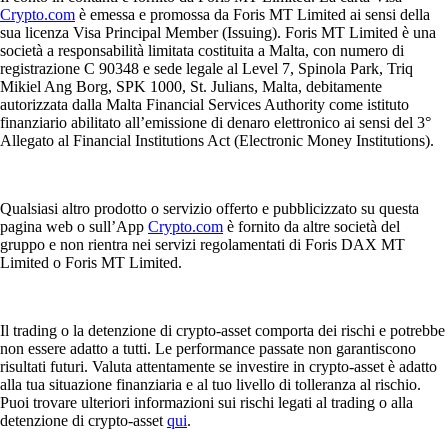
Crypto.com
è emessa e promossa da Foris MT Limited ai sensi della
sua licenza Visa Principal Member (Issuing). Foris MT Limited è una
società a responsabilità limitata costituita a Malta, con numero di
registrazione C 90348 e sede legale al Level 7, Spinola Park, Triq
Mikiel Ang Borg, SPK 1000, St. Julians, Malta, debitamente
autorizzata dalla Malta Financial Services Authority come istituto
finanziario abilitato all’emissione di denaro elettronico ai sensi del 3°
Allegato al Financial Institutions Act (Electronic Money Institutions).
Qualsiasi altro prodotto o servizio offerto e pubblicizzato su questa
pagina web o sull’App
Crypto.com
è fornito da altre società del
gruppo e non rientra nei servizi regolamentati di Foris DAX MT
Limited o Foris MT Limited.
Il trading o la detenzione di crypto-asset comporta dei rischi e potrebbe
non essere adatto a tutti. Le performance passate non garantiscono
risultati futuri. Valuta attentamente se investire in crypto-asset è adatto
alla tua situazione finanziaria e al tuo livello di tolleranza al rischio.
Puoi trovare ulteriori informazioni sui rischi legati al trading o alla
detenzione di crypto-asset
qui
.