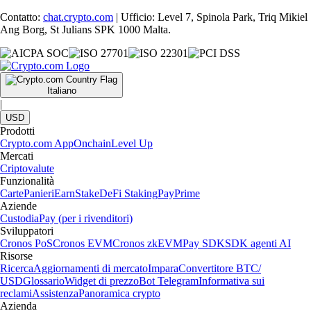
Contatto:
chat.crypto.com
| Ufficio: Level 7, Spinola Park, Triq Mikiel
Ang Borg, St Julians SPK 1000 Malta.
Italiano
|
USD
Prodotti
Crypto.com App
Onchain
Level Up
Mercati
Criptovalute
Funzionalità
Carte
Panieri
Earn
Stake
DeFi Staking
Pay
Prime
Aziende
Custodia
Pay (per i rivenditori)
Sviluppatori
Cronos PoS
Cronos EVM
Cronos zkEVM
Pay SDK
SDK agenti AI
Risorse
Ricerca
Aggiornamenti di mercato
Impara
Convertitore BTC/
USD
Glossario
Widget di prezzo
Bot Telegram
Informativa sui
reclami
Assistenza
Panoramica crypto
Azienda