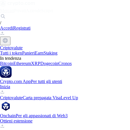
Mercati
Privati
Aziende
Scopri
/
Accedi
Registrati
Criptovalute
Tutti i token
Panieri
Earn
Staking
In tendenza
Bitcoin
Ethereum
XRP
Dogecoin
Cronos
Crypto.com App
Per tutti gli utenti
Inizia
Criptovalute
Carta prepagata Visa
Level Up
Onchain
Per gli appassionati di Web3
Ottieni estensione