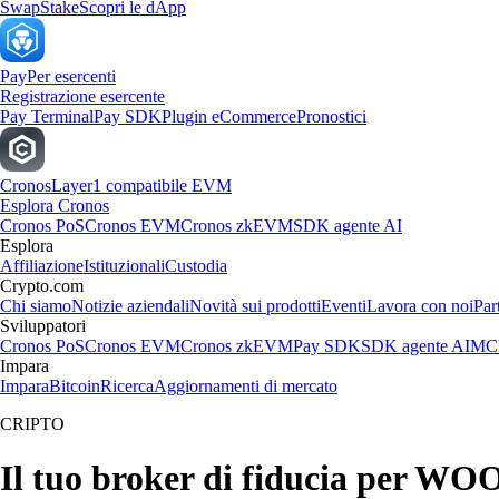
Swap
Stake
Scopri le dApp
Pay
Per esercenti
Registrazione esercente
Pay Terminal
Pay SDK
Plugin eCommerce
Pronostici
Cronos
Layer1 compatibile EVM
Esplora Cronos
Cronos PoS
Cronos EVM
Cronos zkEVM
SDK agente AI
Esplora
Affiliazione
Istituzionali
Custodia
Crypto.com
Chi siamo
Notizie aziendali
Novità sui prodotti
Eventi
Lavora con noi
Par
Sviluppatori
Cronos PoS
Cronos EVM
Cronos zkEVM
Pay SDK
SDK agente AI
MCP
Impara
Impara
Bitcoin
Ricerca
Aggiornamenti di mercato
CRIPTO
Il tuo broker di fiducia per W