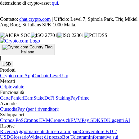
detenzione di crypto-asset
qui
.
Contatto:
chat.crypto.com
| Ufficio: Level 7, Spinola Park, Triq Mikiel
Ang Borg, St Julians SPK 1000 Malta.
Italiano
|
USD
Prodotti
Crypto.com App
Onchain
Level Up
Mercati
Criptovalute
Funzionalità
Carte
Panieri
Earn
Stake
DeFi Staking
Pay
Prime
Aziende
Custodia
Pay (per i rivenditori)
Sviluppatori
Cronos PoS
Cronos EVM
Cronos zkEVM
Pay SDK
SDK agenti AI
Risorse
Ricerca
Aggiornamenti di mercato
Impara
Convertitore BTC/
USD
Glossario
Widget di prezzo
Bot Telegram
Informativa sui