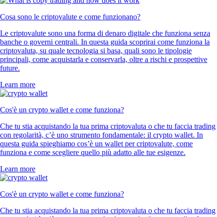
Cosa sono le criptovalute e come funzionano?
Le criptovalute sono una forma di denaro digitale che funziona senza
banche o governi centrali. In questa guida scoprirai come funziona la
criptovaluta, su quale tecnologia si basa, quali sono le tipologie
principali, come acquistarla e conservarla, oltre a rischi e prospettive
future.
Learn more
Cos'è un crypto wallet e come funziona?
Che tu stia acquistando la tua prima criptovaluta o che tu faccia trading
con regolarità, c’è uno strumento fondamentale: il crypto wallet. In
questa guida spieghiamo cos’è un wallet per criptovalute, come
funziona e come scegliere quello più adatto alle tue esigenze.
Learn more
Cos'è un crypto wallet e come funziona?
Che tu stia acquistando la tua prima criptovaluta o che tu faccia trading