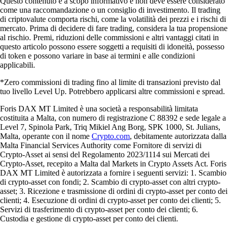
Questo contenuto è a scopo informativo e non deve essere considerato
come una raccomandazione o un consiglio di investimento. Il trading
di criptovalute comporta rischi, come la volatilità dei prezzi e i rischi di
mercato. Prima di decidere di fare trading, considera la tua propensione
al rischio. Premi, riduzioni delle commissioni e altri vantaggi citati in
questo articolo possono essere soggetti a requisiti di idoneità, possesso
di token e possono variare in base ai termini e alle condizioni
applicabili.
*Zero commissioni di trading fino al limite di transazioni previsto dal
tuo livello Level Up. Potrebbero applicarsi altre commissioni e spread.
Foris DAX MT Limited è una società a responsabilità limitata
costituita a Malta, con numero di registrazione C 88392 e sede legale a
Level 7, Spinola Park, Triq Mikiel Ang Borg, SPK 1000, St. Julians,
Malta, operante con il nome
Crypto.com
, debitamente autorizzata dalla
Malta Financial Services Authority come Fornitore di servizi di
Crypto-Asset ai sensi del Regolamento 2023/1114 sui Mercati dei
Crypto-Asset, recepito a Malta dal Markets in Crypto Assets Act. Foris
DAX MT Limited è autorizzata a fornire i seguenti servizi: 1. Scambio
di crypto-asset con fondi; 2. Scambio di crypto-asset con altri crypto-
asset; 3. Ricezione e trasmissione di ordini di crypto-asset per conto dei
clienti; 4. Esecuzione di ordini di crypto-asset per conto dei clienti; 5.
Servizi di trasferimento di crypto-asset per conto dei clienti; 6.
Custodia e gestione di crypto-asset per conto dei clienti.