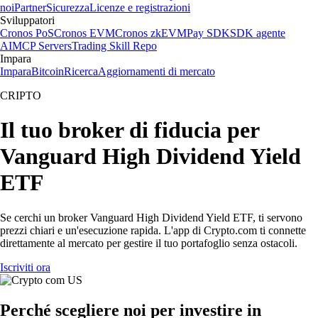
noi
Partner
Sicurezza
Licenze e registrazioni
Sviluppatori
Cronos PoS
Cronos EVM
Cronos zkEVM
Pay SDK
SDK agente
AI
MCP Servers
Trading Skill Repo
Impara
Impara
Bitcoin
Ricerca
Aggiornamenti di mercato
CRIPTO
Il tuo broker di fiducia per
Vanguard High Dividend Yield
ETF
Se cerchi un broker Vanguard High Dividend Yield ETF, ti servono
prezzi chiari e un'esecuzione rapida. L'app di Crypto.com ti connette
direttamente al mercato per gestire il tuo portafoglio senza ostacoli.
Iscriviti ora
Perché scegliere noi per investire in