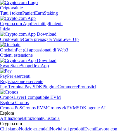
Criptovalute
Tutti i token
Panieri
Earn
Staking
Crypto.com App
Per tutti gli utenti
Inizia
Criptovalute
Carta prepagata Visa
Level Up
Onchain
Per gli appassionati di Web3
Ottieni estensione
Swap
Stake
Scopri le dApp
Pay
Per esercenti
Registrazione esercente
Pay Terminal
Pay SDK
Plugin eCommerce
Pronostici
Cronos
Layer1 compatibile EVM
Esplora Cronos
Cronos PoS
Cronos EVM
Cronos zkEVM
SDK agente AI
Esplora
Affiliazione
Istituzionali
Custodia
Crypto.com
Chi siamo
Notizie aziendali
Novità sui prodotti
Eventi
Lavora con