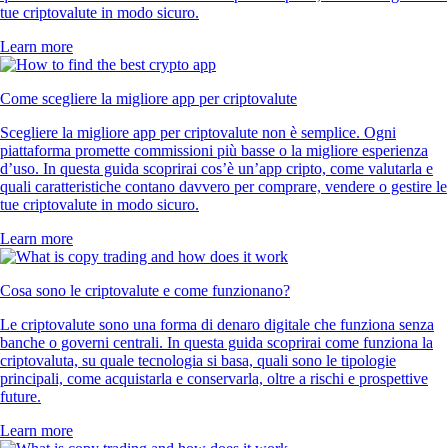
tue criptovalute in modo sicuro.
Learn more
Come scegliere la migliore app per criptovalute
Scegliere la migliore app per criptovalute non è semplice. Ogni
piattaforma promette commissioni più basse o la migliore esperienza
d’uso. In questa guida scoprirai cos’è un’app cripto, come valutarla e
quali caratteristiche contano davvero per comprare, vendere o gestire le
tue criptovalute in modo sicuro.
Learn more
Cosa sono le criptovalute e come funzionano?
Le criptovalute sono una forma di denaro digitale che funziona senza
banche o governi centrali. In questa guida scoprirai come funziona la
criptovaluta, su quale tecnologia si basa, quali sono le tipologie
principali, come acquistarla e conservarla, oltre a rischi e prospettive
future.
Learn more