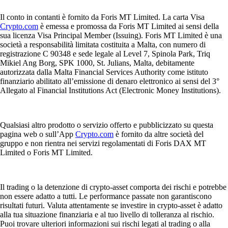
Il conto in contanti è fornito da Foris MT Limited. La carta Visa
Crypto.com
è emessa e promossa da Foris MT Limited ai sensi della
sua licenza Visa Principal Member (Issuing). Foris MT Limited è una
società a responsabilità limitata costituita a Malta, con numero di
registrazione C 90348 e sede legale al Level 7, Spinola Park, Triq
Mikiel Ang Borg, SPK 1000, St. Julians, Malta, debitamente
autorizzata dalla Malta Financial Services Authority come istituto
finanziario abilitato all’emissione di denaro elettronico ai sensi del 3°
Allegato al Financial Institutions Act (Electronic Money Institutions).
Qualsiasi altro prodotto o servizio offerto e pubblicizzato su questa
pagina web o sull’App
Crypto.com
è fornito da altre società del
gruppo e non rientra nei servizi regolamentati di Foris DAX MT
Limited o Foris MT Limited.
Il trading o la detenzione di crypto-asset comporta dei rischi e potrebbe
non essere adatto a tutti. Le performance passate non garantiscono
risultati futuri. Valuta attentamente se investire in crypto-asset è adatto
alla tua situazione finanziaria e al tuo livello di tolleranza al rischio.
Puoi trovare ulteriori informazioni sui rischi legati al trading o alla