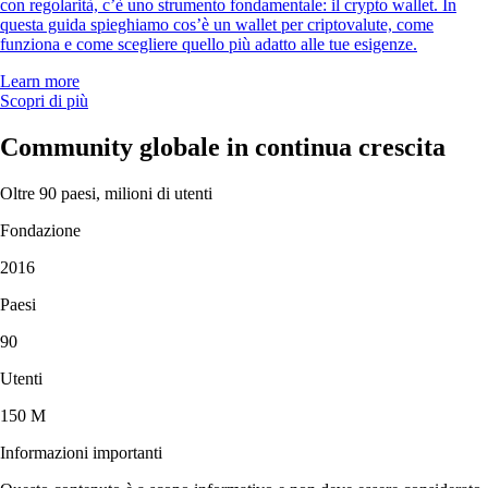
con regolarità, c’è uno strumento fondamentale: il crypto wallet. In
questa guida spieghiamo cos’è un wallet per criptovalute, come
funziona e come scegliere quello più adatto alle tue esigenze.
Learn more
Scopri di più
Community globale in continua crescita
Oltre 90 paesi, milioni di utenti
Fondazione
2016
Paesi
90
Utenti
150 M
Informazioni importanti