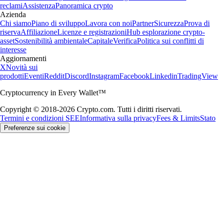
reclami
Assistenza
Panoramica crypto
Azienda
Chi siamo
Piano di sviluppo
Lavora con noi
Partner
Sicurezza
Prova di
riserva
Affiliazione
Licenze e registrazioni
Hub esplorazione crypto-
asset
Sostenibilità ambientale
Capitale
Verifica
Politica sui conflitti di
interesse
Aggiornamenti
X
Novità sui
prodotti
Eventi
Reddit
Discord
Instagram
Facebook
Linkedin
TradingView
Cryptocurrency in Every Wallet™
Copyright © 2018-2026 Crypto.com. Tutti i diritti riservati.
Termini e condizioni SEE
Informativa sulla privacy
Fees & Limits
Stato
Preferenze sui cookie