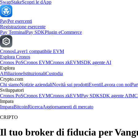
Swap
Stake
Scopri le dApp
Pay
Per esercenti
Registrazione esercente
Pay Terminal
Pay SDK
Plugin eCommerce
Cronos
Layer1 compatibile EVM
Esplora Cronos
Cronos PoS
Cronos EVM
Cronos zkEVM
SDK agente AI
Esplora
Affiliazione
Istituzionali
Custodia
Crypto.com
Chi siamo
Notizie aziendali
Novità sui prodotti
Eventi
Lavora con noi
Par
Sviluppatori
Cronos PoS
Cronos EVM
Cronos zkEVM
Pay SDK
SDK agente AI
MCP
Impara
Impara
Bitcoin
Ricerca
Aggiornamenti di mercato
CRIPTO
Il tuo broker di fiducia per Va