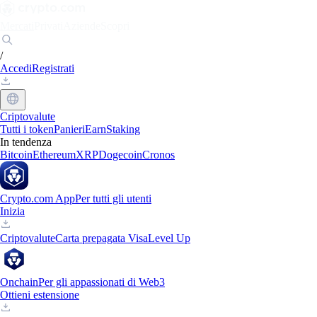
Mercati
Privati
Aziende
Scopri
/
Accedi
Registrati
Criptovalute
Tutti i token
Panieri
Earn
Staking
In tendenza
Bitcoin
Ethereum
XRP
Dogecoin
Cronos
Crypto.com App
Per tutti gli utenti
Inizia
Criptovalute
Carta prepagata Visa
Level Up
Onchain
Per gli appassionati di Web3
Ottieni estensione