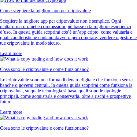
Come scegliere la migliore app per criptovalute
Scegliere la migliore app per criptovalute non è semplice. Ogni
piattaforma promette commissioni più basse o la migliore esperienza
d’uso. In questa guida scoprirai cos’è un’app cripto, come valutarla e
quali caratteristiche contano davvero per comprare, vendere o gestire le
tue criptovalute in modo sicuro.
Learn more
Cosa sono le criptovalute e come funzionano?
Le criptovalute sono una forma di denaro digitale che funziona senza
banche o governi centrali. In questa guida scoprirai come funziona la
criptovaluta, su quale tecnologia si basa, quali sono le tipologie
principali, come acquistarla e conservarla, oltre a rischi e prospettive
future.
Learn more
Cosa sono le criptovalute e come funzionano?