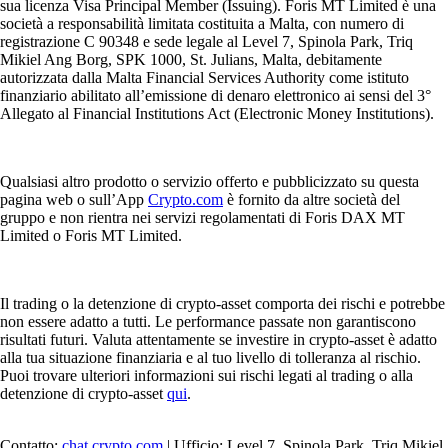
sua licenza Visa Principal Member (Issuing). Foris MT Limited è una
società a responsabilità limitata costituita a Malta, con numero di
registrazione C 90348 e sede legale al Level 7, Spinola Park, Triq
Mikiel Ang Borg, SPK 1000, St. Julians, Malta, debitamente
autorizzata dalla Malta Financial Services Authority come istituto
finanziario abilitato all’emissione di denaro elettronico ai sensi del 3°
Allegato al Financial Institutions Act (Electronic Money Institutions).
Qualsiasi altro prodotto o servizio offerto e pubblicizzato su questa
pagina web o sull’App
Crypto.com
è fornito da altre società del
gruppo e non rientra nei servizi regolamentati di Foris DAX MT
Limited o Foris MT Limited.
Il trading o la detenzione di crypto-asset comporta dei rischi e potrebbe
non essere adatto a tutti. Le performance passate non garantiscono
risultati futuri. Valuta attentamente se investire in crypto-asset è adatto
alla tua situazione finanziaria e al tuo livello di tolleranza al rischio.
Puoi trovare ulteriori informazioni sui rischi legati al trading o alla
detenzione di crypto-asset
qui
.
Contatto:
chat.crypto.com
| Ufficio: Level 7, Spinola Park, Triq Mikiel