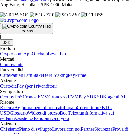
Ang Borg, St Julians SPK 1000 Malta.
Italiano
|
USD
Prodotti
Crypto.com App
Onchain
Level Up
Mercati
Criptovalute
Funzionalità
Carte
Panieri
Earn
Stake
DeFi Staking
Pay
Prime
Aziende
Custodia
Pay (per i rivenditori)
Sviluppatori
Cronos PoS
Cronos EVM
Cronos zkEVM
Pay SDK
SDK agenti AI
Risorse
Ricerca
Aggiornamenti di mercato
Impara
Convertitore BTC/
USD
Glossario
Widget di prezzo
Bot Telegram
Informativa sui
reclami
Assistenza
Panoramica crypto
Azienda
Chi siamo
Piano di sviluppo
Lavora con noi
Partner
Sicurezza
Prova di