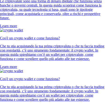
Le criptovalute sono una forma di denaro digitale che funziona senza
banche o governi centrali. In questa guida scoprirai come funziona la
criptovaluta, su quale tecnologia si basa, quali sono le tipologie
principali, come acquistarla e conservarla, oltre a rischi e prospettive
future.
Learn more
Cos'è un crypto wallet e come funziona?
Che tu stia acquistando la tua prima criptovaluta o che tu faccia trading
con regolarità, c’è uno strumento fondamentale: il crypto wallet. In
questa guida spieghiamo cos’è un wallet per criptovalute, come
funziona e come scegliere quello più adatto alle tue esigenze.
Learn more
Cos'è un crypto wallet e come funziona?
Che tu stia acquistando la tua prima criptovaluta o che tu faccia trading
con regolarità, c’è uno strumento fondamentale: il crypto wallet. In
questa guida spieghiamo cos’è un wallet per criptovalute, come
funziona e come scegliere quello più adatto alle tue esigenze.