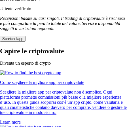
-
Utente verificato
Recensioni basate su casi singoli. Il trading di criptovalute è rischioso
e può comportare la perdita totale del valore. Servizi e disponibilità
soggetti a variazioni regionali.
Scarica l'app
Capire le criptovalute
Diventa un esperto di crypto
Come scegliere la migliore app per criptovalute
Scegliere la migliore app per criptovalute non è semplice. Ogni
piattaforma promette commissioni più basse o la migliore esperienza
d’uso. In questa guida scoprirai cos’è un’app cripto, come valutarla e
quali caratteristiche contano davvero per comprare, vendere o gestire le
tue criptovalute in modo sicuro.
Learn more