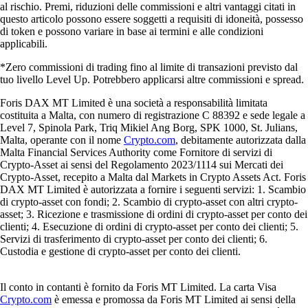
al rischio. Premi, riduzioni delle commissioni e altri vantaggi citati in
questo articolo possono essere soggetti a requisiti di idoneità, possesso
di token e possono variare in base ai termini e alle condizioni
applicabili.
*Zero commissioni di trading fino al limite di transazioni previsto dal
tuo livello Level Up. Potrebbero applicarsi altre commissioni e spread.
Foris DAX MT Limited è una società a responsabilità limitata
costituita a Malta, con numero di registrazione C 88392 e sede legale a
Level 7, Spinola Park, Triq Mikiel Ang Borg, SPK 1000, St. Julians,
Malta, operante con il nome
Crypto.com
, debitamente autorizzata dalla
Malta Financial Services Authority come Fornitore di servizi di
Crypto-Asset ai sensi del Regolamento 2023/1114 sui Mercati dei
Crypto-Asset, recepito a Malta dal Markets in Crypto Assets Act. Foris
DAX MT Limited è autorizzata a fornire i seguenti servizi: 1. Scambio
di crypto-asset con fondi; 2. Scambio di crypto-asset con altri crypto-
asset; 3. Ricezione e trasmissione di ordini di crypto-asset per conto dei
clienti; 4. Esecuzione di ordini di crypto-asset per conto dei clienti; 5.
Servizi di trasferimento di crypto-asset per conto dei clienti; 6.
Custodia e gestione di crypto-asset per conto dei clienti.
Il conto in contanti è fornito da Foris MT Limited. La carta Visa
Crypto.com
è emessa e promossa da Foris MT Limited ai sensi della