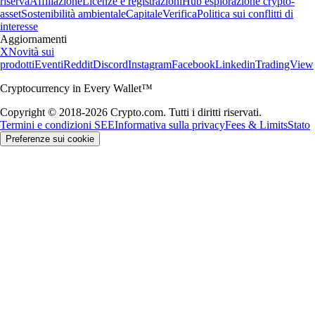
riserva
Affiliazione
Licenze e registrazioni
Hub esplorazione crypto-
asset
Sostenibilità ambientale
Capitale
Verifica
Politica sui conflitti di
interesse
Aggiornamenti
X
Novità sui
prodotti
Eventi
Reddit
Discord
Instagram
Facebook
Linkedin
TradingView
Cryptocurrency in Every Wallet™
Copyright © 2018-2026 Crypto.com. Tutti i diritti riservati.
Termini e condizioni SEE
Informativa sulla privacy
Fees & Limits
Stato
Preferenze sui cookie