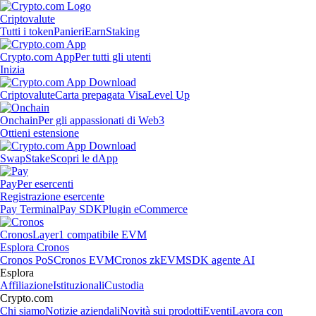
Criptovalute
Tutti i token
Panieri
Earn
Staking
Crypto.com App
Per tutti gli utenti
Inizia
Criptovalute
Carta prepagata Visa
Level Up
Onchain
Per gli appassionati di Web3
Ottieni estensione
Swap
Stake
Scopri le dApp
Pay
Per esercenti
Registrazione esercente
Pay Terminal
Pay SDK
Plugin eCommerce
Cronos
Layer1 compatibile EVM
Esplora Cronos
Cronos PoS
Cronos EVM
Cronos zkEVM
SDK agente AI
Esplora
Affiliazione
Istituzionali
Custodia
Crypto.com
Chi siamo
Notizie aziendali
Novità sui prodotti
Eventi
Lavora con