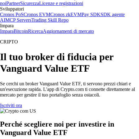
noi
Partner
Sicurezza
Licenze e registrazioni
Sviluppatori
Cronos PoS
Cronos EVM
Cronos zkEVM
Pay SDK
SDK agente
AI
MCP Servers
Trading Skill Repo
Impara
Impara
Bitcoin
Ricerca
Aggiornamenti di mercato
CRIPTO
Il tuo broker di fiducia per
Vanguard Value ETF
Se cerchi un broker Vanguard Value ETF, ti servono prezzi chiari e
un'esecuzione rapida. L'app di Crypto.com ti connette direttamente al
mercato per gestire il tuo portafoglio senza ostacoli.
Iscriviti ora
Perché scegliere noi per investire in
Vanguard Value ETF