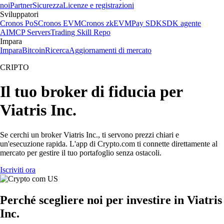
noi
Partner
Sicurezza
Licenze e registrazioni
Sviluppatori
Cronos PoS
Cronos EVM
Cronos zkEVM
Pay SDK
SDK agente
AI
MCP Servers
Trading Skill Repo
Impara
Impara
Bitcoin
Ricerca
Aggiornamenti di mercato
CRIPTO
Il tuo broker di fiducia per
Viatris Inc.
Se cerchi un broker Viatris Inc., ti servono prezzi chiari e
un'esecuzione rapida. L'app di Crypto.com ti connette direttamente al
mercato per gestire il tuo portafoglio senza ostacoli.
Iscriviti ora
Perché scegliere noi per investire in Viatris
Inc.