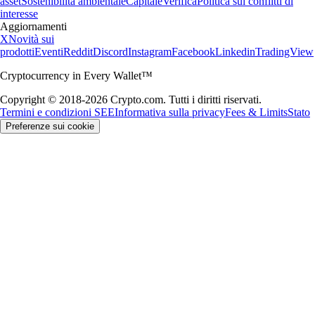
asset
Sostenibilità ambientale
Capitale
Verifica
Politica sui conflitti di
interesse
Aggiornamenti
X
Novità sui
prodotti
Eventi
Reddit
Discord
Instagram
Facebook
Linkedin
TradingView
Cryptocurrency in Every Wallet™
Copyright © 2018-2026 Crypto.com. Tutti i diritti riservati.
Termini e condizioni SEE
Informativa sulla privacy
Fees & Limits
Stato
Preferenze sui cookie