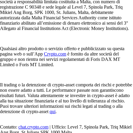
società a responsabilità limitata costituita a Malta, con numero di
registrazione C 90348 e sede legale al Level 7, Spinola Park, Triq
Mikiel Ang Borg, SPK 1000, St. Julians, Malta, debitamente
autorizzata dalla Malta Financial Services Authority come istituto
finanziario abilitato all’emissione di denaro elettronico ai sensi del 3°
Allegato al Financial Institutions Act (Electronic Money Institutions).
Qualsiasi altro prodotto o servizio offerto e pubblicizzato su questa
pagina web o sull’App
Crypto.com
è fornito da altre società del
gruppo e non rientra nei servizi regolamentati di Foris DAX MT
Limited o Foris MT Limited.
Il trading o la detenzione di crypto-asset comporta dei rischi e potrebbe
non essere adatto a tutti. Le performance passate non garantiscono
risultati futuri. Valuta attentamente se investire in crypto-asset è adatto
alla tua situazione finanziaria e al tuo livello di tolleranza al rischio.
Puoi trovare ulteriori informazioni sui rischi legati al trading o alla
detenzione di crypto-asset
qui
.
Contatto:
chat.crypto.com
| Ufficio: Level 7, Spinola Park, Triq Mikiel
Ang Borg, St Julians SPK 1000 Malta.