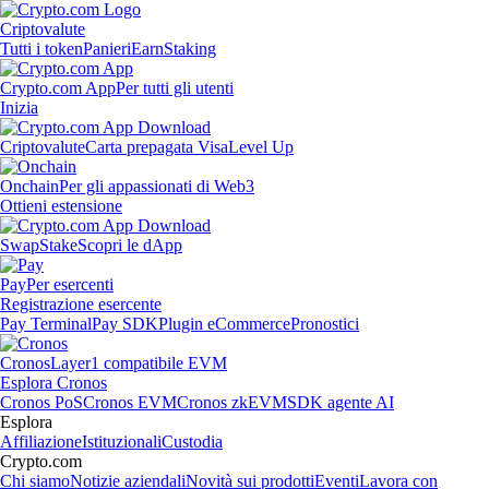
Criptovalute
Tutti i token
Panieri
Earn
Staking
Crypto.com App
Per tutti gli utenti
Inizia
Criptovalute
Carta prepagata Visa
Level Up
Onchain
Per gli appassionati di Web3
Ottieni estensione
Swap
Stake
Scopri le dApp
Pay
Per esercenti
Registrazione esercente
Pay Terminal
Pay SDK
Plugin eCommerce
Pronostici
Cronos
Layer1 compatibile EVM
Esplora Cronos
Cronos PoS
Cronos EVM
Cronos zkEVM
SDK agente AI
Esplora
Affiliazione
Istituzionali
Custodia
Crypto.com
Chi siamo
Notizie aziendali
Novità sui prodotti
Eventi
Lavora con