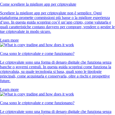
Come scegliere la migliore app per criptovalute
Scegliere la migliore app per criptovalute non è semplice. Ogni
piattaforma promette commissioni più basse o la migliore esperienza
d’uso. In questa guida scoprirai cos’è un’app cripto, come valutarla e
quali caratteristiche contano davvero per comprare, vendere o gestire le
tue criptovalute in modo sicuro.
Learn more
Cosa sono le criptovalute e come funzionano?
Le criptovalute sono una forma di denaro digitale che funziona senza
banche o governi centrali. In questa guida scoprirai come funziona la
criptovaluta, su quale tecnologia si basa, quali sono le tipologie
principali, come acquistarla e conservarla, oltre a rischi e prospettive
future.
Learn more
Cosa sono le criptovalute e come funzionano?
Le criptovalute sono una forma di denaro digitale che funziona senza