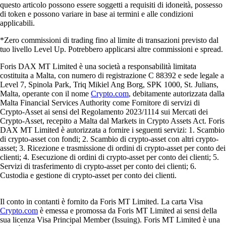
questo articolo possono essere soggetti a requisiti di idoneità, possesso
di token e possono variare in base ai termini e alle condizioni
applicabili.
*Zero commissioni di trading fino al limite di transazioni previsto dal
tuo livello Level Up. Potrebbero applicarsi altre commissioni e spread.
Foris DAX MT Limited è una società a responsabilità limitata
costituita a Malta, con numero di registrazione C 88392 e sede legale a
Level 7, Spinola Park, Triq Mikiel Ang Borg, SPK 1000, St. Julians,
Malta, operante con il nome
Crypto.com
, debitamente autorizzata dalla
Malta Financial Services Authority come Fornitore di servizi di
Crypto-Asset ai sensi del Regolamento 2023/1114 sui Mercati dei
Crypto-Asset, recepito a Malta dal Markets in Crypto Assets Act. Foris
DAX MT Limited è autorizzata a fornire i seguenti servizi: 1. Scambio
di crypto-asset con fondi; 2. Scambio di crypto-asset con altri crypto-
asset; 3. Ricezione e trasmissione di ordini di crypto-asset per conto dei
clienti; 4. Esecuzione di ordini di crypto-asset per conto dei clienti; 5.
Servizi di trasferimento di crypto-asset per conto dei clienti; 6.
Custodia e gestione di crypto-asset per conto dei clienti.
Il conto in contanti è fornito da Foris MT Limited. La carta Visa
Crypto.com
è emessa e promossa da Foris MT Limited ai sensi della
sua licenza Visa Principal Member (Issuing). Foris MT Limited è una