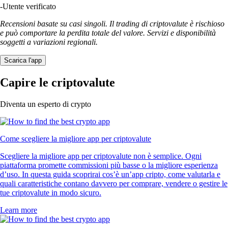
-
Utente verificato
Recensioni basate su casi singoli. Il trading di criptovalute è rischioso
e può comportare la perdita totale del valore. Servizi e disponibilità
soggetti a variazioni regionali.
Scarica l'app
Capire le criptovalute
Diventa un esperto di crypto
Come scegliere la migliore app per criptovalute
Scegliere la migliore app per criptovalute non è semplice. Ogni
piattaforma promette commissioni più basse o la migliore esperienza
d’uso. In questa guida scoprirai cos’è un’app cripto, come valutarla e
quali caratteristiche contano davvero per comprare, vendere o gestire le
tue criptovalute in modo sicuro.
Learn more