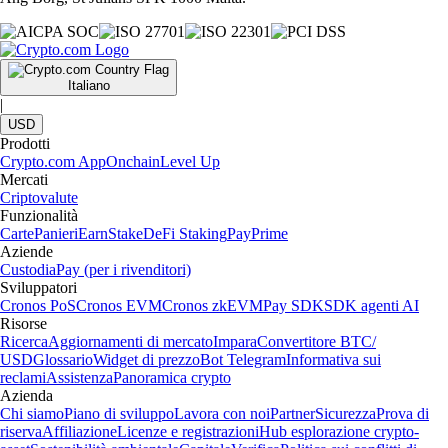
Italiano
|
USD
Prodotti
Crypto.com App
Onchain
Level Up
Mercati
Criptovalute
Funzionalità
Carte
Panieri
Earn
Stake
DeFi Staking
Pay
Prime
Aziende
Custodia
Pay (per i rivenditori)
Sviluppatori
Cronos PoS
Cronos EVM
Cronos zkEVM
Pay SDK
SDK agenti AI
Risorse
Ricerca
Aggiornamenti di mercato
Impara
Convertitore BTC/
USD
Glossario
Widget di prezzo
Bot Telegram
Informativa sui
reclami
Assistenza
Panoramica crypto
Azienda
Chi siamo
Piano di sviluppo
Lavora con noi
Partner
Sicurezza
Prova di
riserva
Affiliazione
Licenze e registrazioni
Hub esplorazione crypto-