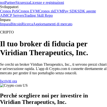
noi
Partner
Sicurezza
Licenze e registrazioni
Sviluppatori
Cronos PoS
Cronos EVM
Cronos zkEVM
Pay SDK
SDK agente
AI
MCP Servers
Trading Skill Repo
Impara
Impara
Bitcoin
Ricerca
Aggiornamenti di mercato
CRIPTO
Il tuo broker di fiducia per
Viridian Therapeutics, Inc.
Se cerchi un broker Viridian Therapeutics, Inc., ti servono prezzi chiari
e un'esecuzione rapida. L'app di Crypto.com ti connette direttamente al
mercato per gestire il tuo portafoglio senza ostacoli.
Iscriviti ora
Perché scegliere noi per investire in
Viridian Therapeutics, Inc.