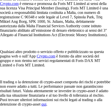
Crypto.com
è emessa e promossa da Foris MT Limited ai sensi della
sua licenza Visa Principal Member (Issuing). Foris MT Limited è una
società a responsabilità limitata costituita a Malta, con numero di
registrazione C 90348 e sede legale al Level 7, Spinola Park, Triq
Mikiel Ang Borg, SPK 1000, St. Julians, Malta, debitamente
autorizzata dalla Malta Financial Services Authority come istituto
finanziario abilitato all’emissione di denaro elettronico ai sensi del 3°
Allegato al Financial Institutions Act (Electronic Money Institutions).
Qualsiasi altro prodotto o servizio offerto e pubblicizzato su questa
pagina web o sull’App
Crypto.com
è fornito da altre società del
gruppo e non rientra nei servizi regolamentati di Foris DAX MT
Limited o Foris MT Limited.
Il trading o la detenzione di crypto-asset comporta dei rischi e potrebbe
non essere adatto a tutti. Le performance passate non garantiscono
risultati futuri. Valuta attentamente se investire in crypto-asset è adatto
alla tua situazione finanziaria e al tuo livello di tolleranza al rischio.
Puoi trovare ulteriori informazioni sui rischi legati al trading o alla
detenzione di crypto-asset
qui
.