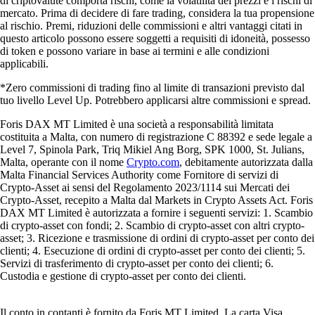
di criptovalute comporta rischi, come la volatilità dei prezzi e i rischi di
mercato. Prima di decidere di fare trading, considera la tua propensione
al rischio. Premi, riduzioni delle commissioni e altri vantaggi citati in
questo articolo possono essere soggetti a requisiti di idoneità, possesso
di token e possono variare in base ai termini e alle condizioni
applicabili.
*Zero commissioni di trading fino al limite di transazioni previsto dal
tuo livello Level Up. Potrebbero applicarsi altre commissioni e spread.
Foris DAX MT Limited è una società a responsabilità limitata
costituita a Malta, con numero di registrazione C 88392 e sede legale a
Level 7, Spinola Park, Triq Mikiel Ang Borg, SPK 1000, St. Julians,
Malta, operante con il nome
Crypto.com
, debitamente autorizzata dalla
Malta Financial Services Authority come Fornitore di servizi di
Crypto-Asset ai sensi del Regolamento 2023/1114 sui Mercati dei
Crypto-Asset, recepito a Malta dal Markets in Crypto Assets Act. Foris
DAX MT Limited è autorizzata a fornire i seguenti servizi: 1. Scambio
di crypto-asset con fondi; 2. Scambio di crypto-asset con altri crypto-
asset; 3. Ricezione e trasmissione di ordini di crypto-asset per conto dei
clienti; 4. Esecuzione di ordini di crypto-asset per conto dei clienti; 5.
Servizi di trasferimento di crypto-asset per conto dei clienti; 6.
Custodia e gestione di crypto-asset per conto dei clienti.
Il conto in contanti è fornito da Foris MT Limited. La carta Visa