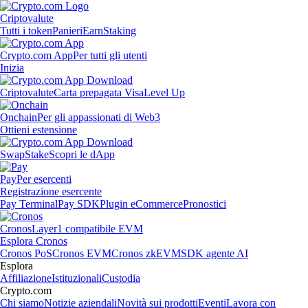
Criptovalute
Tutti i token
Panieri
Earn
Staking
Crypto.com App
Per tutti gli utenti
Inizia
Criptovalute
Carta prepagata Visa
Level Up
Onchain
Per gli appassionati di Web3
Ottieni estensione
Swap
Stake
Scopri le dApp
Pay
Per esercenti
Registrazione esercente
Pay Terminal
Pay SDK
Plugin eCommerce
Pronostici
Cronos
Layer1 compatibile EVM
Esplora Cronos
Cronos PoS
Cronos EVM
Cronos zkEVM
SDK agente AI
Esplora
Affiliazione
Istituzionali
Custodia
Crypto.com
Chi siamo
Notizie aziendali
Novità sui prodotti
Eventi
Lavora con