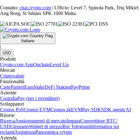
Contatto:
chat.crypto.com
| Ufficio: Level 7, Spinola Park, Triq Mikiel
Ang Borg, St Julians SPK 1000 Malta.
Italiano
|
USD
Prodotti
Crypto.com App
Onchain
Level Up
Mercati
Criptovalute
Funzionalità
Carte
Panieri
Earn
Stake
DeFi Staking
Pay
Prime
Aziende
Custodia
Pay (per i rivenditori)
Sviluppatori
Cronos PoS
Cronos EVM
Cronos zkEVM
Pay SDK
SDK agenti AI
Risorse
Ricerca
Aggiornamenti di mercato
Impara
Convertitore BTC/
USD
Glossario
Widget di prezzo
Bot Telegram
Informativa sui
reclami
Assistenza
Panoramica crypto
Azienda