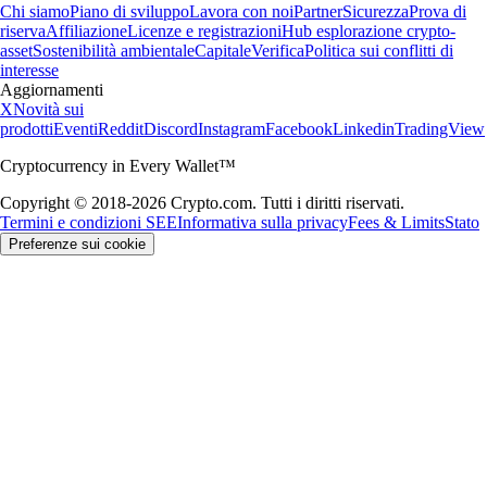
Chi siamo
Piano di sviluppo
Lavora con noi
Partner
Sicurezza
Prova di
riserva
Affiliazione
Licenze e registrazioni
Hub esplorazione crypto-
asset
Sostenibilità ambientale
Capitale
Verifica
Politica sui conflitti di
interesse
Aggiornamenti
X
Novità sui
prodotti
Eventi
Reddit
Discord
Instagram
Facebook
Linkedin
TradingView
Cryptocurrency in Every Wallet™
Copyright © 2018-2026 Crypto.com. Tutti i diritti riservati.
Termini e condizioni SEE
Informativa sulla privacy
Fees & Limits
Stato
Preferenze sui cookie