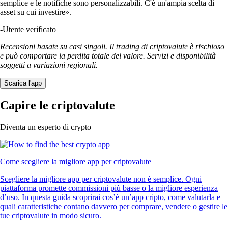
semplice e le notifiche sono personalizzabili. C'è un'ampia scelta di
asset su cui investire».
-
Utente verificato
Recensioni basate su casi singoli. Il trading di criptovalute è rischioso
e può comportare la perdita totale del valore. Servizi e disponibilità
soggetti a variazioni regionali.
Scarica l'app
Capire le criptovalute
Diventa un esperto di crypto
Come scegliere la migliore app per criptovalute
Scegliere la migliore app per criptovalute non è semplice. Ogni
piattaforma promette commissioni più basse o la migliore esperienza
d’uso. In questa guida scoprirai cos’è un’app cripto, come valutarla e
quali caratteristiche contano davvero per comprare, vendere o gestire le
tue criptovalute in modo sicuro.