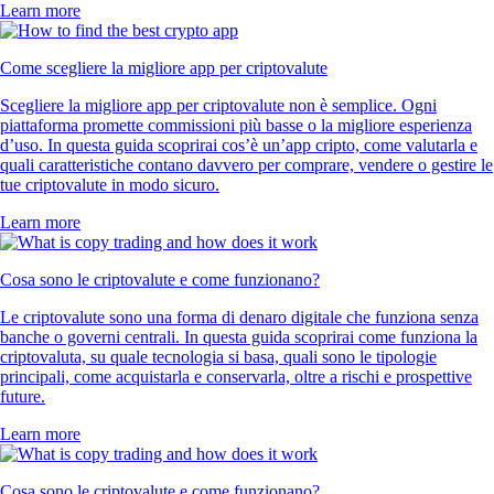
Learn more
Come scegliere la migliore app per criptovalute
Scegliere la migliore app per criptovalute non è semplice. Ogni
piattaforma promette commissioni più basse o la migliore esperienza
d’uso. In questa guida scoprirai cos’è un’app cripto, come valutarla e
quali caratteristiche contano davvero per comprare, vendere o gestire le
tue criptovalute in modo sicuro.
Learn more
Cosa sono le criptovalute e come funzionano?
Le criptovalute sono una forma di denaro digitale che funziona senza
banche o governi centrali. In questa guida scoprirai come funziona la
criptovaluta, su quale tecnologia si basa, quali sono le tipologie
principali, come acquistarla e conservarla, oltre a rischi e prospettive
future.
Learn more
Cosa sono le criptovalute e come funzionano?