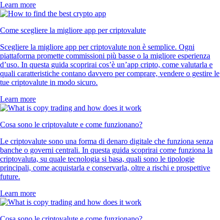
Learn more
Come scegliere la migliore app per criptovalute
Scegliere la migliore app per criptovalute non è semplice. Ogni
piattaforma promette commissioni più basse o la migliore esperienza
d’uso. In questa guida scoprirai cos’è un’app cripto, come valutarla e
quali caratteristiche contano davvero per comprare, vendere o gestire le
tue criptovalute in modo sicuro.
Learn more
Cosa sono le criptovalute e come funzionano?
Le criptovalute sono una forma di denaro digitale che funziona senza
banche o governi centrali. In questa guida scoprirai come funziona la
criptovaluta, su quale tecnologia si basa, quali sono le tipologie
principali, come acquistarla e conservarla, oltre a rischi e prospettive
future.
Learn more
Cosa sono le criptovalute e come funzionano?