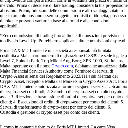
di criptovalute comporta rischi, come la volatilità dei prezzi e i rischi di
mercato. Prima di decidere di fare trading, considera la tua propensione
al rischio. Premi, riduzioni delle commissioni e altri vantaggi citati in
questo articolo possono essere soggetti a requisiti di idoneità, possesso
di token e possono variare in base ai termini e alle condizioni
applicabili.
*Zero commissioni di trading fino al limite di transazioni previsto dal
tuo livello Level Up. Potrebbero applicarsi altre commissioni e spread.
Foris DAX MT Limited è una società a responsabilità limitata
costituita a Malta, con numero di registrazione C 88392 e sede legale a
Level 7, Spinola Park, Triq Mikiel Ang Borg, SPK 1000, St. Julians,
Malta, operante con il nome
Crypto.com
, debitamente autorizzata dalla
Malta Financial Services Authority come Fornitore di servizi di
Crypto-Asset ai sensi del Regolamento 2023/1114 sui Mercati dei
Crypto-Asset, recepito a Malta dal Markets in Crypto Assets Act. Foris
DAX MT Limited è autorizzata a fornire i seguenti servizi: 1. Scambio
di crypto-asset con fondi; 2. Scambio di crypto-asset con altri crypto-
asset; 3. Ricezione e trasmissione di ordini di crypto-asset per conto dei
clienti; 4. Esecuzione di ordini di crypto-asset per conto dei clienti; 5.
Servizi di trasferimento di crypto-asset per conto dei clienti; 6.
Custodia e gestione di crypto-asset per conto dei clienti.
Il conto in contanti è fornito da Foris MT Limited. La carta Visa