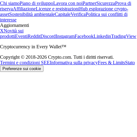
Chi siamo
Piano di sviluppo
Lavora con noi
Partner
Sicurezza
Prova di
riserva
Affiliazione
Licenze e registrazioni
Hub esplorazione crypto-
asset
Sostenibilità ambientale
Capitale
Verifica
Politica sui conflitti di
interesse
Aggiornamenti
X
Novità sui
prodotti
Eventi
Reddit
Discord
Instagram
Facebook
Linkedin
TradingView
Cryptocurrency in Every Wallet™
Copyright © 2018-2026 Crypto.com. Tutti i diritti riservati.
Termini e condizioni SEE
Informativa sulla privacy
Fees & Limits
Stato
Preferenze sui cookie