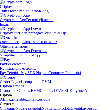
Criptovalute
Tutti i token
Panieri
Earn
Staking
Crypto.com App
Per tutti gli utenti
Inizia
Criptovalute
Carta prepagata Visa
Level Up
Onchain
Per gli appassionati di Web3
Ottieni estensione
Swap
Stake
Scopri le dApp
Pay
Per esercenti
Registrazione esercente
Pay Terminal
Pay SDK
Plugin eCommerce
Pronostici
Cronos
Layer1 compatibile EVM
Esplora Cronos
Cronos PoS
Cronos EVM
Cronos zkEVM
SDK agente AI
Esplora
Affiliazione
Istituzionali
Custodia
Crypto.com
Chi siamo
Notizie aziendali
Novità sui prodotti
Eventi
Lavora con