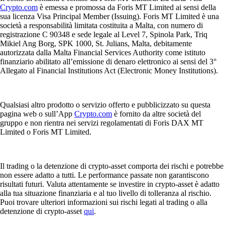
Crypto.com
è emessa e promossa da Foris MT Limited ai sensi della
sua licenza Visa Principal Member (Issuing). Foris MT Limited è una
società a responsabilità limitata costituita a Malta, con numero di
registrazione C 90348 e sede legale al Level 7, Spinola Park, Triq
Mikiel Ang Borg, SPK 1000, St. Julians, Malta, debitamente
autorizzata dalla Malta Financial Services Authority come istituto
finanziario abilitato all’emissione di denaro elettronico ai sensi del 3°
Allegato al Financial Institutions Act (Electronic Money Institutions).
Qualsiasi altro prodotto o servizio offerto e pubblicizzato su questa
pagina web o sull’App
Crypto.com
è fornito da altre società del
gruppo e non rientra nei servizi regolamentati di Foris DAX MT
Limited o Foris MT Limited.
Il trading o la detenzione di crypto-asset comporta dei rischi e potrebbe
non essere adatto a tutti. Le performance passate non garantiscono
risultati futuri. Valuta attentamente se investire in crypto-asset è adatto
alla tua situazione finanziaria e al tuo livello di tolleranza al rischio.
Puoi trovare ulteriori informazioni sui rischi legati al trading o alla
detenzione di crypto-asset
qui
.