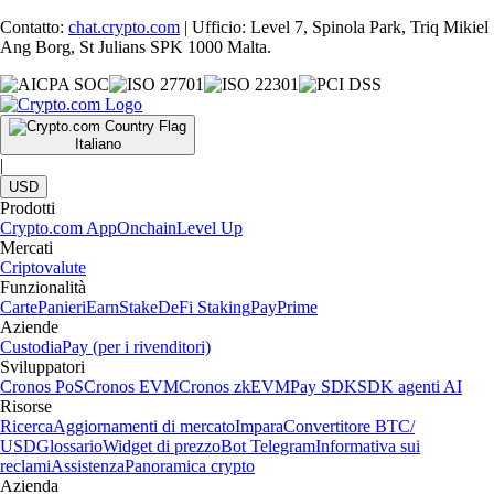
Contatto:
chat.crypto.com
| Ufficio: Level 7, Spinola Park, Triq Mikiel
Ang Borg, St Julians SPK 1000 Malta.
Italiano
|
USD
Prodotti
Crypto.com App
Onchain
Level Up
Mercati
Criptovalute
Funzionalità
Carte
Panieri
Earn
Stake
DeFi Staking
Pay
Prime
Aziende
Custodia
Pay (per i rivenditori)
Sviluppatori
Cronos PoS
Cronos EVM
Cronos zkEVM
Pay SDK
SDK agenti AI
Risorse
Ricerca
Aggiornamenti di mercato
Impara
Convertitore BTC/
USD
Glossario
Widget di prezzo
Bot Telegram
Informativa sui
reclami
Assistenza
Panoramica crypto
Azienda