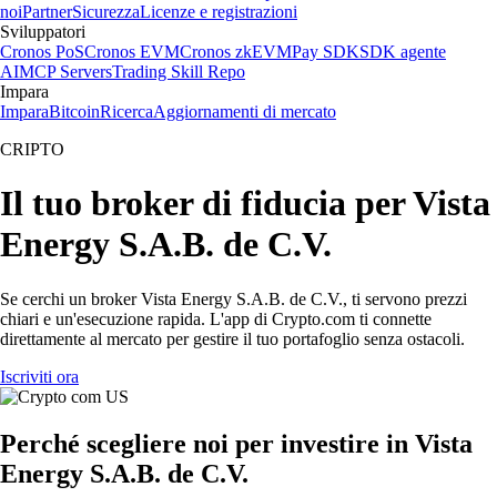
noi
Partner
Sicurezza
Licenze e registrazioni
Sviluppatori
Cronos PoS
Cronos EVM
Cronos zkEVM
Pay SDK
SDK agente
AI
MCP Servers
Trading Skill Repo
Impara
Impara
Bitcoin
Ricerca
Aggiornamenti di mercato
CRIPTO
Il tuo broker di fiducia per Vista
Energy S.A.B. de C.V.
Se cerchi un broker Vista Energy S.A.B. de C.V., ti servono prezzi
chiari e un'esecuzione rapida. L'app di Crypto.com ti connette
direttamente al mercato per gestire il tuo portafoglio senza ostacoli.
Iscriviti ora
Perché scegliere noi per investire in Vista
Energy S.A.B. de C.V.