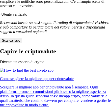
semplice e le notifiche sono personalizzabili. C'è un'ampia scelta di
asset su cui investire».
-
Utente verificato
Recensioni basate su casi singoli. Il trading di criptovalute è rischioso
e può comportare la perdita totale del valore. Servizi e disponibilità
soggetti a variazioni regionali.
Scarica l'app
Capire le criptovalute
Diventa un esperto di crypto
Come scegliere la migliore app per criptovalute
Scegliere la migliore app per criptovalute non è semplice. Ogni
piattaforma promette commissioni più basse o la migliore esperienza
d’uso. In questa guida scoprirai cos’è un’app cripto, come valutarla e
quali caratteristiche contano davvero per comprare, vendere o gestire le
tue criptovalute in modo sicuro.