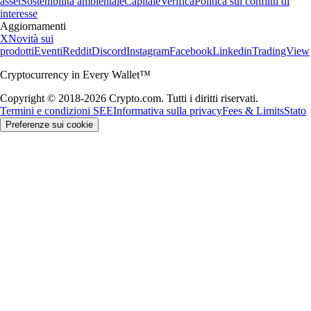
asset
Sostenibilità ambientale
Capitale
Verifica
Politica sui conflitti di
interesse
Aggiornamenti
X
Novità sui
prodotti
Eventi
Reddit
Discord
Instagram
Facebook
Linkedin
TradingView
Cryptocurrency in Every Wallet™
Copyright © 2018-2026 Crypto.com. Tutti i diritti riservati.
Termini e condizioni SEE
Informativa sulla privacy
Fees & Limits
Stato
Preferenze sui cookie