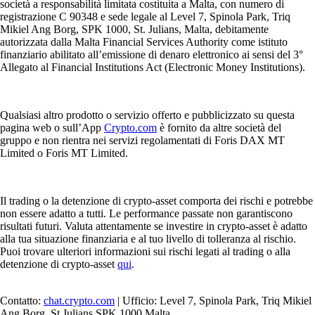
società a responsabilità limitata costituita a Malta, con numero di
registrazione C 90348 e sede legale al Level 7, Spinola Park, Triq
Mikiel Ang Borg, SPK 1000, St. Julians, Malta, debitamente
autorizzata dalla Malta Financial Services Authority come istituto
finanziario abilitato all’emissione di denaro elettronico ai sensi del 3°
Allegato al Financial Institutions Act (Electronic Money Institutions).
Qualsiasi altro prodotto o servizio offerto e pubblicizzato su questa
pagina web o sull’App
Crypto.com
è fornito da altre società del
gruppo e non rientra nei servizi regolamentati di Foris DAX MT
Limited o Foris MT Limited.
Il trading o la detenzione di crypto-asset comporta dei rischi e potrebbe
non essere adatto a tutti. Le performance passate non garantiscono
risultati futuri. Valuta attentamente se investire in crypto-asset è adatto
alla tua situazione finanziaria e al tuo livello di tolleranza al rischio.
Puoi trovare ulteriori informazioni sui rischi legati al trading o alla
detenzione di crypto-asset
qui
.
Contatto:
chat.crypto.com
| Ufficio: Level 7, Spinola Park, Triq Mikiel
Ang Borg, St Julians SPK 1000 Malta.