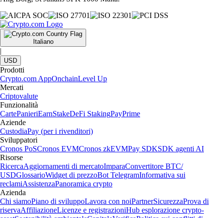
Italiano
|
USD
Prodotti
Crypto.com App
Onchain
Level Up
Mercati
Criptovalute
Funzionalità
Carte
Panieri
Earn
Stake
DeFi Staking
Pay
Prime
Aziende
Custodia
Pay (per i rivenditori)
Sviluppatori
Cronos PoS
Cronos EVM
Cronos zkEVM
Pay SDK
SDK agenti AI
Risorse
Ricerca
Aggiornamenti di mercato
Impara
Convertitore BTC/
USD
Glossario
Widget di prezzo
Bot Telegram
Informativa sui
reclami
Assistenza
Panoramica crypto
Azienda
Chi siamo
Piano di sviluppo
Lavora con noi
Partner
Sicurezza
Prova di
riserva
Affiliazione
Licenze e registrazioni
Hub esplorazione crypto-