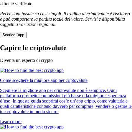
-
Utente verificato
Recensioni basate su casi singoli. Il trading di criptovalute è rischioso
e può comportare la perdita totale del valore. Servizi e disponibilità
soggetti a variazioni regionali.
Scarica l'app
Capire le criptovalute
Diventa un esperto di crypto
Come scegliere la migliore app per criptovalute
Scegliere la migliore app per criptovalute non è semplice. Ogni
piattaforma promette commissioni più basse o la migliore esperienza
d’uso. In questa guida scoprirai cos’è un’app cripto, come valutarla e
quali caratteristiche contano davvero per comprare, vendere o gestire le
tue criptovalute in modo sicuro.
Learn more