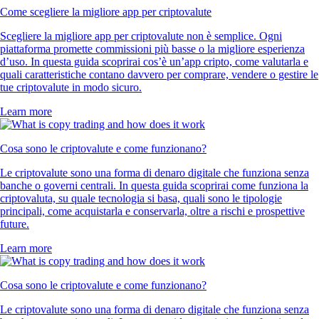
Come scegliere la migliore app per criptovalute
Scegliere la migliore app per criptovalute non è semplice. Ogni
piattaforma promette commissioni più basse o la migliore esperienza
d’uso. In questa guida scoprirai cos’è un’app cripto, come valutarla e
quali caratteristiche contano davvero per comprare, vendere o gestire le
tue criptovalute in modo sicuro.
Learn more
Cosa sono le criptovalute e come funzionano?
Le criptovalute sono una forma di denaro digitale che funziona senza
banche o governi centrali. In questa guida scoprirai come funziona la
criptovaluta, su quale tecnologia si basa, quali sono le tipologie
principali, come acquistarla e conservarla, oltre a rischi e prospettive
future.
Learn more
Cosa sono le criptovalute e come funzionano?
Le criptovalute sono una forma di denaro digitale che funziona senza