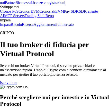
noi
Partner
Sicurezza
Licenze e registrazioni
Sviluppatori
Cronos PoS
Cronos EVM
Cronos zkEVM
Pay SDK
SDK agente
AI
MCP Servers
Trading Skill Repo
Impara
Impara
Bitcoin
Ricerca
Aggiornamenti di mercato
CRIPTO
Il tuo broker di fiducia per
Virtual Protocol
Se cerchi un broker Virtual Protocol, ti servono prezzi chiari e
un'esecuzione rapida. L'app di Crypto.com ti connette direttamente al
mercato per gestire il tuo portafoglio senza ostacoli.
Iscriviti ora
Perché scegliere noi per investire in Virtual
Protocol