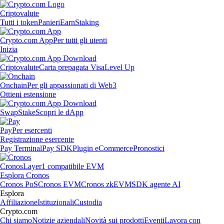
Criptovalute
Tutti i token
Panieri
Earn
Staking
Crypto.com App
Per tutti gli utenti
Inizia
Criptovalute
Carta prepagata Visa
Level Up
Onchain
Per gli appassionati di Web3
Ottieni estensione
Swap
Stake
Scopri le dApp
Pay
Per esercenti
Registrazione esercente
Pay Terminal
Pay SDK
Plugin eCommerce
Pronostici
Cronos
Layer1 compatibile EVM
Esplora Cronos
Cronos PoS
Cronos EVM
Cronos zkEVM
SDK agente AI
Esplora
Affiliazione
Istituzionali
Custodia
Crypto.com
Chi siamo
Notizie aziendali
Novità sui prodotti
Eventi
Lavora con