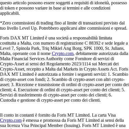
questo articolo possono essere soggetti a requisiti di idoneità, possesso
di token e possono variare in base ai termini e alle condizioni
applicabili.
*Zero commissioni di trading fino al limite di transazioni previsto dal
tuo livello Level Up. Potrebbero applicarsi altre commissioni e spread.
Foris DAX MT Limited è una società a responsabilità limitata
costituita a Malta, con numero di registrazione C 88392 e sede legale a
Level 7, Spinola Park, Triq Mikiel Ang Borg, SPK 1000, St. Julians,
Malta, operante con il nome
Crypto.com
, debitamente autorizzata dalla
Malta Financial Services Authority come Fornitore di servizi di
Crypto-Asset ai sensi del Regolamento 2023/1114 sui Mercati dei
Crypto-Asset, recepito a Malta dal Markets in Crypto Assets Act. Foris
DAX MT Limited è autorizzata a fornire i seguenti servizi: 1. Scambio
di crypto-asset con fondi; 2. Scambio di crypto-asset con altri crypto-
asset; 3. Ricezione e trasmissione di ordini di crypto-asset per conto dei
clienti; 4. Esecuzione di ordini di crypto-asset per conto dei clienti; 5.
Servizi di trasferimento di crypto-asset per conto dei clienti; 6.
Custodia e gestione di crypto-asset per conto dei clienti.
Il conto in contanti è fornito da Foris MT Limited. La carta Visa
Crypto.com
è emessa e promossa da Foris MT Limited ai sensi della
sua licenza Visa Principal Member (Issuing). Foris MT Limited è una