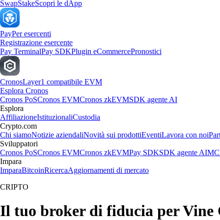
Swap
Stake
Scopri le dApp
Pay
Per esercenti
Registrazione esercente
Pay Terminal
Pay SDK
Plugin eCommerce
Pronostici
Cronos
Layer1 compatibile EVM
Esplora Cronos
Cronos PoS
Cronos EVM
Cronos zkEVM
SDK agente AI
Esplora
Affiliazione
Istituzionali
Custodia
Crypto.com
Chi siamo
Notizie aziendali
Novità sui prodotti
Eventi
Lavora con noi
Par
Sviluppatori
Cronos PoS
Cronos EVM
Cronos zkEVM
Pay SDK
SDK agente AI
MCP
Impara
Impara
Bitcoin
Ricerca
Aggiornamenti di mercato
CRIPTO
Il tuo broker di fiducia per Vine