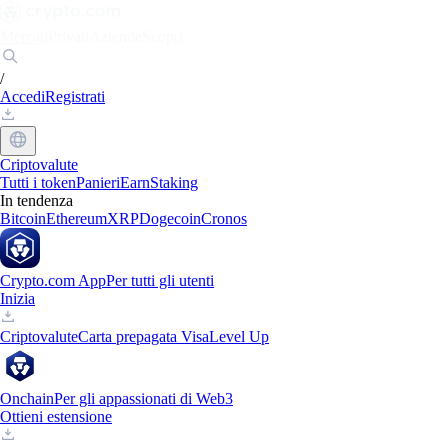
Mercati
Privati
Aziende
Scopri
/
Accedi
Registrati
Criptovalute
Tutti i token
Panieri
Earn
Staking
In tendenza
Bitcoin
Ethereum
XRP
Dogecoin
Cronos
Crypto.com App
Per tutti gli utenti
Inizia
Criptovalute
Carta prepagata Visa
Level Up
Onchain
Per gli appassionati di Web3
Ottieni estensione