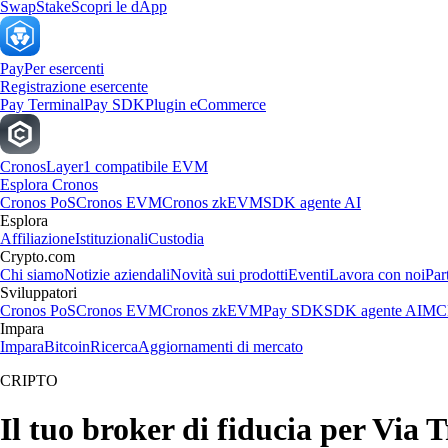
Swap
Stake
Scopri le dApp
Pay
Per esercenti
Registrazione esercente
Pay Terminal
Pay SDK
Plugin eCommerce
Cronos
Layer1 compatibile EVM
Esplora Cronos
Cronos PoS
Cronos EVM
Cronos zkEVM
SDK agente AI
Esplora
Affiliazione
Istituzionali
Custodia
Crypto.com
Chi siamo
Notizie aziendali
Novità sui prodotti
Eventi
Lavora con noi
Par
Sviluppatori
Cronos PoS
Cronos EVM
Cronos zkEVM
Pay SDK
SDK agente AI
MCP
Impara
Impara
Bitcoin
Ricerca
Aggiornamenti di mercato
CRIPTO
Il tuo broker di fiducia per Via 