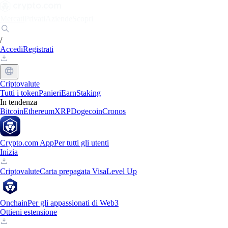
Mercati
Privati
Aziende
Scopri
/
Accedi
Registrati
Criptovalute
Tutti i token
Panieri
Earn
Staking
In tendenza
Bitcoin
Ethereum
XRP
Dogecoin
Cronos
Crypto.com App
Per tutti gli utenti
Inizia
Criptovalute
Carta prepagata Visa
Level Up
Onchain
Per gli appassionati di Web3
Ottieni estensione