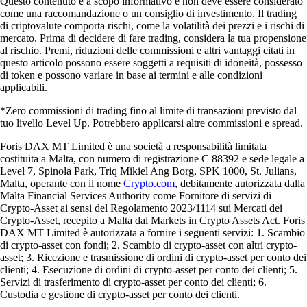
Questo contenuto è a scopo informativo e non deve essere considerato
come una raccomandazione o un consiglio di investimento. Il trading
di criptovalute comporta rischi, come la volatilità dei prezzi e i rischi di
mercato. Prima di decidere di fare trading, considera la tua propensione
al rischio. Premi, riduzioni delle commissioni e altri vantaggi citati in
questo articolo possono essere soggetti a requisiti di idoneità, possesso
di token e possono variare in base ai termini e alle condizioni
applicabili.
*Zero commissioni di trading fino al limite di transazioni previsto dal
tuo livello Level Up. Potrebbero applicarsi altre commissioni e spread.
Foris DAX MT Limited è una società a responsabilità limitata
costituita a Malta, con numero di registrazione C 88392 e sede legale a
Level 7, Spinola Park, Triq Mikiel Ang Borg, SPK 1000, St. Julians,
Malta, operante con il nome
Crypto.com
, debitamente autorizzata dalla
Malta Financial Services Authority come Fornitore di servizi di
Crypto-Asset ai sensi del Regolamento 2023/1114 sui Mercati dei
Crypto-Asset, recepito a Malta dal Markets in Crypto Assets Act. Foris
DAX MT Limited è autorizzata a fornire i seguenti servizi: 1. Scambio
di crypto-asset con fondi; 2. Scambio di crypto-asset con altri crypto-
asset; 3. Ricezione e trasmissione di ordini di crypto-asset per conto dei
clienti; 4. Esecuzione di ordini di crypto-asset per conto dei clienti; 5.
Servizi di trasferimento di crypto-asset per conto dei clienti; 6.
Custodia e gestione di crypto-asset per conto dei clienti.