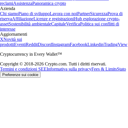
reclami
Assistenza
Panoramica crypto
Azienda
Chi siamo
Piano di sviluppo
Lavora con noi
Partner
Sicurezza
Prova di
riserva
Affiliazione
Licenze e registrazioni
Hub esplorazione crypto-
asset
Sostenibilità ambientale
Capitale
Verifica
Politica sui conflitti di
interesse
Aggiornamenti
X
Novità sui
prodotti
Eventi
Reddit
Discord
Instagram
Facebook
Linkedin
TradingView
Cryptocurrency in Every Wallet™
Copyright © 2018-2026 Crypto.com. Tutti i diritti riservati.
Termini e condizioni SEE
Informativa sulla privacy
Fees & Limits
Stato
Preferenze sui cookie