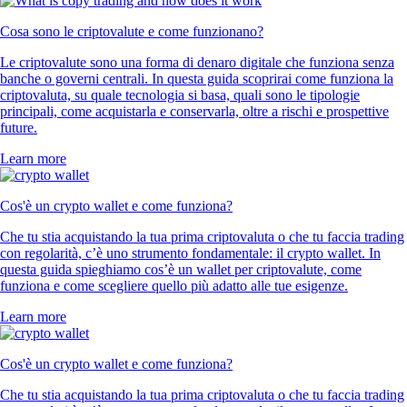
Cosa sono le criptovalute e come funzionano?
Le criptovalute sono una forma di denaro digitale che funziona senza
banche o governi centrali. In questa guida scoprirai come funziona la
criptovaluta, su quale tecnologia si basa, quali sono le tipologie
principali, come acquistarla e conservarla, oltre a rischi e prospettive
future.
Learn more
Cos'è un crypto wallet e come funziona?
Che tu stia acquistando la tua prima criptovaluta o che tu faccia trading
con regolarità, c’è uno strumento fondamentale: il crypto wallet. In
questa guida spieghiamo cos’è un wallet per criptovalute, come
funziona e come scegliere quello più adatto alle tue esigenze.
Learn more
Cos'è un crypto wallet e come funziona?
Che tu stia acquistando la tua prima criptovaluta o che tu faccia trading