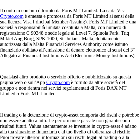
Il conto in contanti è fornito da Foris MT Limited. La carta Visa
Crypto.com
è emessa e promossa da Foris MT Limited ai sensi della
sua licenza Visa Principal Member (Issuing). Foris MT Limited è una
società a responsabilità limitata costituita a Malta, con numero di
registrazione C 90348 e sede legale al Level 7, Spinola Park, Triq
Mikiel Ang Borg, SPK 1000, St. Julians, Malta, debitamente
autorizzata dalla Malta Financial Services Authority come istituto
finanziario abilitato all’emissione di denaro elettronico ai sensi del 3°
Allegato al Financial Institutions Act (Electronic Money Institutions).
Qualsiasi altro prodotto o servizio offerto e pubblicizzato su questa
pagina web o sull’App
Crypto.com
è fornito da altre società del
gruppo e non rientra nei servizi regolamentati di Foris DAX MT
Limited o Foris MT Limited.
Il trading o la detenzione di crypto-asset comporta dei rischi e potrebbe
non essere adatto a tutti. Le performance passate non garantiscono
risultati futuri. Valuta attentamente se investire in crypto-asset è adatto
alla tua situazione finanziaria e al tuo livello di tolleranza al rischio.
Puoi trovare ulteriori informazioni sui rischi legati al trading o alla