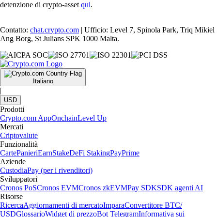
detenzione di crypto-asset
qui
.
Contatto:
chat.crypto.com
| Ufficio: Level 7, Spinola Park, Triq Mikiel
Ang Borg, St Julians SPK 1000 Malta.
Italiano
|
USD
Prodotti
Crypto.com App
Onchain
Level Up
Mercati
Criptovalute
Funzionalità
Carte
Panieri
Earn
Stake
DeFi Staking
Pay
Prime
Aziende
Custodia
Pay (per i rivenditori)
Sviluppatori
Cronos PoS
Cronos EVM
Cronos zkEVM
Pay SDK
SDK agenti AI
Risorse
Ricerca
Aggiornamenti di mercato
Impara
Convertitore BTC/
USD
Glossario
Widget di prezzo
Bot Telegram
Informativa sui