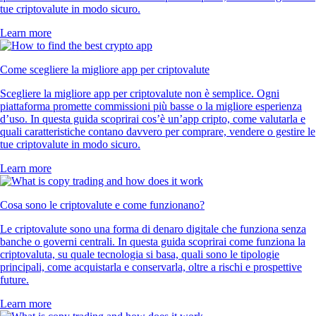
tue criptovalute in modo sicuro.
Learn more
Come scegliere la migliore app per criptovalute
Scegliere la migliore app per criptovalute non è semplice. Ogni
piattaforma promette commissioni più basse o la migliore esperienza
d’uso. In questa guida scoprirai cos’è un’app cripto, come valutarla e
quali caratteristiche contano davvero per comprare, vendere o gestire le
tue criptovalute in modo sicuro.
Learn more
Cosa sono le criptovalute e come funzionano?
Le criptovalute sono una forma di denaro digitale che funziona senza
banche o governi centrali. In questa guida scoprirai come funziona la
criptovaluta, su quale tecnologia si basa, quali sono le tipologie
principali, come acquistarla e conservarla, oltre a rischi e prospettive
future.
Learn more