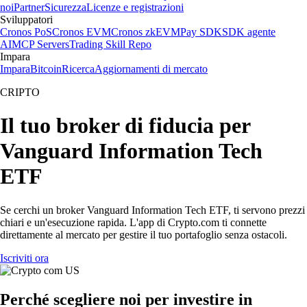
noi
Partner
Sicurezza
Licenze e registrazioni
Sviluppatori
Cronos PoS
Cronos EVM
Cronos zkEVM
Pay SDK
SDK agente
AI
MCP Servers
Trading Skill Repo
Impara
Impara
Bitcoin
Ricerca
Aggiornamenti di mercato
CRIPTO
Il tuo broker di fiducia per
Vanguard Information Tech
ETF
Se cerchi un broker Vanguard Information Tech ETF, ti servono prezzi
chiari e un'esecuzione rapida. L'app di Crypto.com ti connette
direttamente al mercato per gestire il tuo portafoglio senza ostacoli.
Iscriviti ora
Perché scegliere noi per investire in