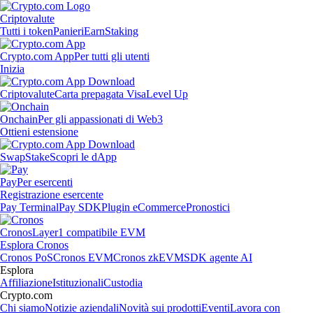
Criptovalute
Tutti i token
Panieri
Earn
Staking
Crypto.com App
Per tutti gli utenti
Inizia
Criptovalute
Carta prepagata Visa
Level Up
Onchain
Per gli appassionati di Web3
Ottieni estensione
Swap
Stake
Scopri le dApp
Pay
Per esercenti
Registrazione esercente
Pay Terminal
Pay SDK
Plugin eCommerce
Pronostici
Cronos
Layer1 compatibile EVM
Esplora Cronos
Cronos PoS
Cronos EVM
Cronos zkEVM
SDK agente AI
Esplora
Affiliazione
Istituzionali
Custodia
Crypto.com
Chi siamo
Notizie aziendali
Novità sui prodotti
Eventi
Lavora con