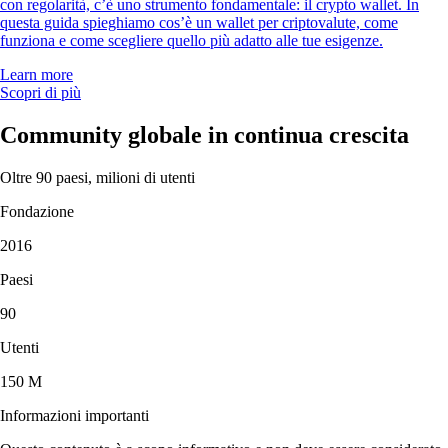
con regolarità, c’è uno strumento fondamentale: il crypto wallet. In
questa guida spieghiamo cos’è un wallet per criptovalute, come
funziona e come scegliere quello più adatto alle tue esigenze.
Learn more
Scopri di più
Community globale in continua crescita
Oltre 90 paesi, milioni di utenti
Fondazione
2016
Paesi
90
Utenti
150 M
Informazioni importanti