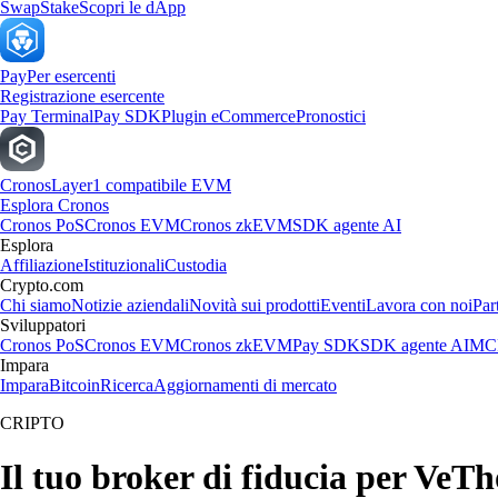
Swap
Stake
Scopri le dApp
Pay
Per esercenti
Registrazione esercente
Pay Terminal
Pay SDK
Plugin eCommerce
Pronostici
Cronos
Layer1 compatibile EVM
Esplora Cronos
Cronos PoS
Cronos EVM
Cronos zkEVM
SDK agente AI
Esplora
Affiliazione
Istituzionali
Custodia
Crypto.com
Chi siamo
Notizie aziendali
Novità sui prodotti
Eventi
Lavora con noi
Par
Sviluppatori
Cronos PoS
Cronos EVM
Cronos zkEVM
Pay SDK
SDK agente AI
MCP
Impara
Impara
Bitcoin
Ricerca
Aggiornamenti di mercato
CRIPTO
Il tuo broker di fiducia per VeT