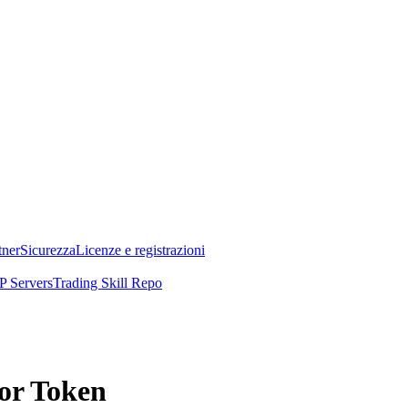
tner
Sicurezza
Licenze e registrazioni
 Servers
Trading Skill Repo
hor Token