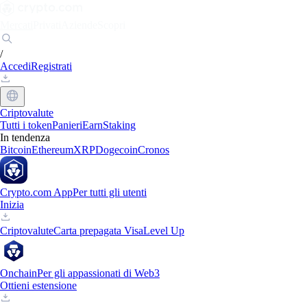
Mercati
Privati
Aziende
Scopri
/
Accedi
Registrati
Criptovalute
Tutti i token
Panieri
Earn
Staking
In tendenza
Bitcoin
Ethereum
XRP
Dogecoin
Cronos
Crypto.com App
Per tutti gli utenti
Inizia
Criptovalute
Carta prepagata Visa
Level Up
Onchain
Per gli appassionati di Web3
Ottieni estensione