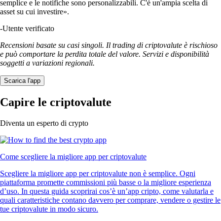
semplice e le notifiche sono personalizzabili. C'è un'ampia scelta di
asset su cui investire».
-
Utente verificato
Recensioni basate su casi singoli. Il trading di criptovalute è rischioso
e può comportare la perdita totale del valore. Servizi e disponibilità
soggetti a variazioni regionali.
Scarica l'app
Capire le criptovalute
Diventa un esperto di crypto
Come scegliere la migliore app per criptovalute
Scegliere la migliore app per criptovalute non è semplice. Ogni
piattaforma promette commissioni più basse o la migliore esperienza
d’uso. In questa guida scoprirai cos’è un’app cripto, come valutarla e
quali caratteristiche contano davvero per comprare, vendere o gestire le
tue criptovalute in modo sicuro.