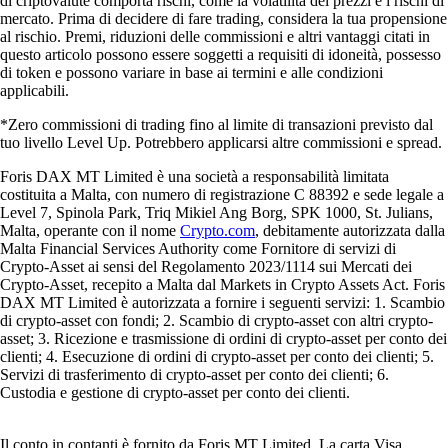
di criptovalute comporta rischi, come la volatilità dei prezzi e i rischi di
mercato. Prima di decidere di fare trading, considera la tua propensione
al rischio. Premi, riduzioni delle commissioni e altri vantaggi citati in
questo articolo possono essere soggetti a requisiti di idoneità, possesso
di token e possono variare in base ai termini e alle condizioni
applicabili.
*Zero commissioni di trading fino al limite di transazioni previsto dal
tuo livello Level Up. Potrebbero applicarsi altre commissioni e spread.
Foris DAX MT Limited è una società a responsabilità limitata
costituita a Malta, con numero di registrazione C 88392 e sede legale a
Level 7, Spinola Park, Triq Mikiel Ang Borg, SPK 1000, St. Julians,
Malta, operante con il nome
Crypto.com
, debitamente autorizzata dalla
Malta Financial Services Authority come Fornitore di servizi di
Crypto-Asset ai sensi del Regolamento 2023/1114 sui Mercati dei
Crypto-Asset, recepito a Malta dal Markets in Crypto Assets Act. Foris
DAX MT Limited è autorizzata a fornire i seguenti servizi: 1. Scambio
di crypto-asset con fondi; 2. Scambio di crypto-asset con altri crypto-
asset; 3. Ricezione e trasmissione di ordini di crypto-asset per conto dei
clienti; 4. Esecuzione di ordini di crypto-asset per conto dei clienti; 5.
Servizi di trasferimento di crypto-asset per conto dei clienti; 6.
Custodia e gestione di crypto-asset per conto dei clienti.
Il conto in contanti è fornito da Foris MT Limited. La carta Visa