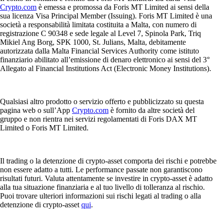
Crypto.com
è emessa e promossa da Foris MT Limited ai sensi della
sua licenza Visa Principal Member (Issuing). Foris MT Limited è una
società a responsabilità limitata costituita a Malta, con numero di
registrazione C 90348 e sede legale al Level 7, Spinola Park, Triq
Mikiel Ang Borg, SPK 1000, St. Julians, Malta, debitamente
autorizzata dalla Malta Financial Services Authority come istituto
finanziario abilitato all’emissione di denaro elettronico ai sensi del 3°
Allegato al Financial Institutions Act (Electronic Money Institutions).
Qualsiasi altro prodotto o servizio offerto e pubblicizzato su questa
pagina web o sull’App
Crypto.com
è fornito da altre società del
gruppo e non rientra nei servizi regolamentati di Foris DAX MT
Limited o Foris MT Limited.
Il trading o la detenzione di crypto-asset comporta dei rischi e potrebbe
non essere adatto a tutti. Le performance passate non garantiscono
risultati futuri. Valuta attentamente se investire in crypto-asset è adatto
alla tua situazione finanziaria e al tuo livello di tolleranza al rischio.
Puoi trovare ulteriori informazioni sui rischi legati al trading o alla
detenzione di crypto-asset
qui
.