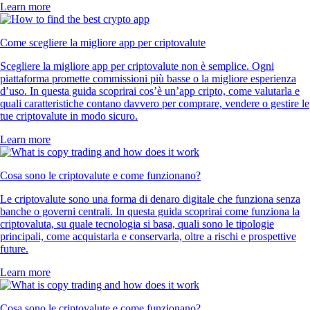
Learn more
Come scegliere la migliore app per criptovalute
Scegliere la migliore app per criptovalute non è semplice. Ogni
piattaforma promette commissioni più basse o la migliore esperienza
d’uso. In questa guida scoprirai cos’è un’app cripto, come valutarla e
quali caratteristiche contano davvero per comprare, vendere o gestire le
tue criptovalute in modo sicuro.
Learn more
Cosa sono le criptovalute e come funzionano?
Le criptovalute sono una forma di denaro digitale che funziona senza
banche o governi centrali. In questa guida scoprirai come funziona la
criptovaluta, su quale tecnologia si basa, quali sono le tipologie
principali, come acquistarla e conservarla, oltre a rischi e prospettive
future.
Learn more
Cosa sono le criptovalute e come funzionano?