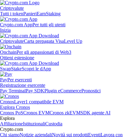
Criptovalute
Tutti i token
Panieri
Earn
Staking
Crypto.com App
Per tutti gli utenti
Inizia
Criptovalute
Carta prepagata Visa
Level Up
Onchain
Per gli appassionati di Web3
Ottieni estensione
Swap
Stake
Scopri le dApp
Pay
Per esercenti
Registrazione esercente
Pay Terminal
Pay SDK
Plugin eCommerce
Pronostici
Cronos
Layer1 compatibile EVM
Esplora Cronos
Cronos PoS
Cronos EVM
Cronos zkEVM
SDK agente AI
Esplora
Affiliazione
Istituzionali
Custodia
Crypto.com
Chi siamo
Notizie aziendali
Novità sui prodotti
Eventi
Lavora con