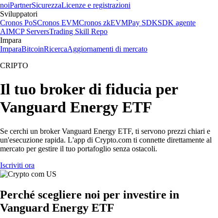
noi
Partner
Sicurezza
Licenze e registrazioni
Sviluppatori
Cronos PoS
Cronos EVM
Cronos zkEVM
Pay SDK
SDK agente
AI
MCP Servers
Trading Skill Repo
Impara
Impara
Bitcoin
Ricerca
Aggiornamenti di mercato
CRIPTO
Il tuo broker di fiducia per
Vanguard Energy ETF
Se cerchi un broker Vanguard Energy ETF, ti servono prezzi chiari e
un'esecuzione rapida. L'app di Crypto.com ti connette direttamente al
mercato per gestire il tuo portafoglio senza ostacoli.
Iscriviti ora
Perché scegliere noi per investire in
Vanguard Energy ETF