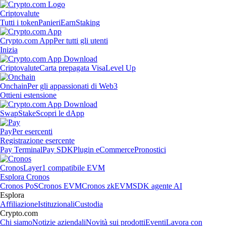
Criptovalute
Tutti i token
Panieri
Earn
Staking
Crypto.com App
Per tutti gli utenti
Inizia
Criptovalute
Carta prepagata Visa
Level Up
Onchain
Per gli appassionati di Web3
Ottieni estensione
Swap
Stake
Scopri le dApp
Pay
Per esercenti
Registrazione esercente
Pay Terminal
Pay SDK
Plugin eCommerce
Pronostici
Cronos
Layer1 compatibile EVM
Esplora Cronos
Cronos PoS
Cronos EVM
Cronos zkEVM
SDK agente AI
Esplora
Affiliazione
Istituzionali
Custodia
Crypto.com
Chi siamo
Notizie aziendali
Novità sui prodotti
Eventi
Lavora con