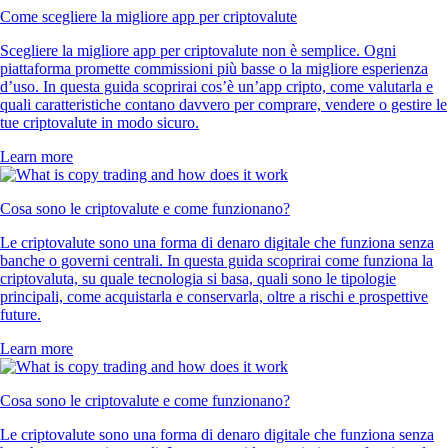
Come scegliere la migliore app per criptovalute
Scegliere la migliore app per criptovalute non è semplice. Ogni
piattaforma promette commissioni più basse o la migliore esperienza
d’uso. In questa guida scoprirai cos’è un’app cripto, come valutarla e
quali caratteristiche contano davvero per comprare, vendere o gestire le
tue criptovalute in modo sicuro.
Learn more
Cosa sono le criptovalute e come funzionano?
Le criptovalute sono una forma di denaro digitale che funziona senza
banche o governi centrali. In questa guida scoprirai come funziona la
criptovaluta, su quale tecnologia si basa, quali sono le tipologie
principali, come acquistarla e conservarla, oltre a rischi e prospettive
future.
Learn more
Cosa sono le criptovalute e come funzionano?
Le criptovalute sono una forma di denaro digitale che funziona senza