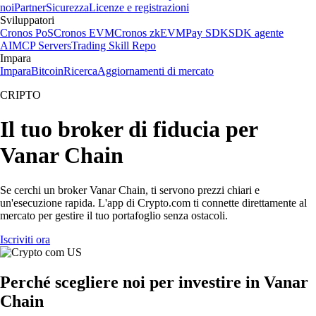
noi
Partner
Sicurezza
Licenze e registrazioni
Sviluppatori
Cronos PoS
Cronos EVM
Cronos zkEVM
Pay SDK
SDK agente
AI
MCP Servers
Trading Skill Repo
Impara
Impara
Bitcoin
Ricerca
Aggiornamenti di mercato
CRIPTO
Il tuo broker di fiducia per
Vanar Chain
Se cerchi un broker Vanar Chain, ti servono prezzi chiari e
un'esecuzione rapida. L'app di Crypto.com ti connette direttamente al
mercato per gestire il tuo portafoglio senza ostacoli.
Iscriviti ora
Perché scegliere noi per investire in Vanar
Chain