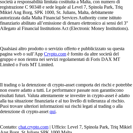
società a responsabilità limitata costituita a Malta, con numero di
registrazione C 90348 e sede legale al Level 7, Spinola Park, Triq
Mikiel Ang Borg, SPK 1000, St. Julians, Malta, debitamente
autorizzata dalla Malta Financial Services Authority come istituto
finanziario abilitato all’emissione di denaro elettronico ai sensi del 3°
Allegato al Financial Institutions Act (Electronic Money Institutions).
Qualsiasi altro prodotto o servizio offerto e pubblicizzato su questa
pagina web o sull’App
Crypto.com
è fornito da altre società del
gruppo e non rientra nei servizi regolamentati di Foris DAX MT
Limited o Foris MT Limited.
Il trading o la detenzione di crypto-asset comporta dei rischi e potrebbe
non essere adatto a tutti. Le performance passate non garantiscono
risultati futuri. Valuta attentamente se investire in crypto-asset è adatto
alla tua situazione finanziaria e al tuo livello di tolleranza al rischio.
Puoi trovare ulteriori informazioni sui rischi legati al trading o alla
detenzione di crypto-asset
qui
.
Contatto:
chat.crypto.com
| Ufficio: Level 7, Spinola Park, Triq Mikiel
Ang Borg, St Julians SPK 1000 Malta.