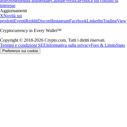
asset
Sostenibilità ambientale
Capitale
Verifica
Politica sui conflitti di
interesse
Aggiornamenti
X
Novità sui
prodotti
Eventi
Reddit
Discord
Instagram
Facebook
Linkedin
TradingView
Cryptocurrency in Every Wallet™
Copyright © 2018-2026 Crypto.com. Tutti i diritti riservati.
Termini e condizioni SEE
Informativa sulla privacy
Fees & Limits
Stato
Preferenze sui cookie