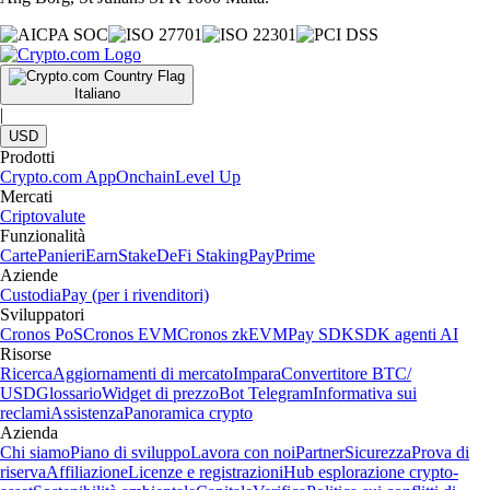
Italiano
|
USD
Prodotti
Crypto.com App
Onchain
Level Up
Mercati
Criptovalute
Funzionalità
Carte
Panieri
Earn
Stake
DeFi Staking
Pay
Prime
Aziende
Custodia
Pay (per i rivenditori)
Sviluppatori
Cronos PoS
Cronos EVM
Cronos zkEVM
Pay SDK
SDK agenti AI
Risorse
Ricerca
Aggiornamenti di mercato
Impara
Convertitore BTC/
USD
Glossario
Widget di prezzo
Bot Telegram
Informativa sui
reclami
Assistenza
Panoramica crypto
Azienda
Chi siamo
Piano di sviluppo
Lavora con noi
Partner
Sicurezza
Prova di
riserva
Affiliazione
Licenze e registrazioni
Hub esplorazione crypto-