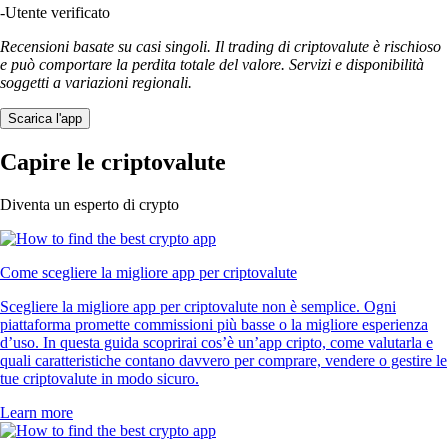
-
Utente verificato
Recensioni basate su casi singoli. Il trading di criptovalute è rischioso
e può comportare la perdita totale del valore. Servizi e disponibilità
soggetti a variazioni regionali.
Scarica l'app
Capire le criptovalute
Diventa un esperto di crypto
Come scegliere la migliore app per criptovalute
Scegliere la migliore app per criptovalute non è semplice. Ogni
piattaforma promette commissioni più basse o la migliore esperienza
d’uso. In questa guida scoprirai cos’è un’app cripto, come valutarla e
quali caratteristiche contano davvero per comprare, vendere o gestire le
tue criptovalute in modo sicuro.
Learn more