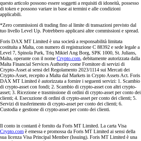
questo articolo possono essere soggetti a requisiti di idoneità, possesso
di token e possono variare in base ai termini e alle condizioni
applicabili.
*Zero commissioni di trading fino al limite di transazioni previsto dal
tuo livello Level Up. Potrebbero applicarsi altre commissioni e spread.
Foris DAX MT Limited è una società a responsabilità limitata
costituita a Malta, con numero di registrazione C 88392 e sede legale a
Level 7, Spinola Park, Triq Mikiel Ang Borg, SPK 1000, St. Julians,
Malta, operante con il nome
Crypto.com
, debitamente autorizzata dalla
Malta Financial Services Authority come Fornitore di servizi di
Crypto-Asset ai sensi del Regolamento 2023/1114 sui Mercati dei
Crypto-Asset, recepito a Malta dal Markets in Crypto Assets Act. Foris
DAX MT Limited è autorizzata a fornire i seguenti servizi: 1. Scambio
di crypto-asset con fondi; 2. Scambio di crypto-asset con altri crypto-
asset; 3. Ricezione e trasmissione di ordini di crypto-asset per conto dei
clienti; 4. Esecuzione di ordini di crypto-asset per conto dei clienti; 5.
Servizi di trasferimento di crypto-asset per conto dei clienti; 6.
Custodia e gestione di crypto-asset per conto dei clienti.
Il conto in contanti è fornito da Foris MT Limited. La carta Visa
Crypto.com
è emessa e promossa da Foris MT Limited ai sensi della
sua licenza Visa Principal Member (Issuing). Foris MT Limited è una