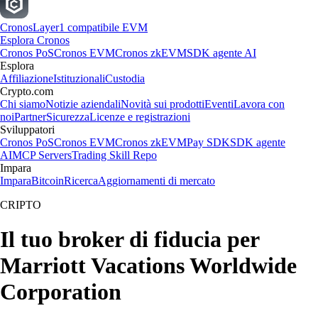
Cronos
Layer1 compatibile EVM
Esplora Cronos
Cronos PoS
Cronos EVM
Cronos zkEVM
SDK agente AI
Esplora
Affiliazione
Istituzionali
Custodia
Crypto.com
Chi siamo
Notizie aziendali
Novità sui prodotti
Eventi
Lavora con
noi
Partner
Sicurezza
Licenze e registrazioni
Sviluppatori
Cronos PoS
Cronos EVM
Cronos zkEVM
Pay SDK
SDK agente
AI
MCP Servers
Trading Skill Repo
Impara
Impara
Bitcoin
Ricerca
Aggiornamenti di mercato
CRIPTO
Il tuo broker di fiducia per
Marriott Vacations Worldwide
Corporation