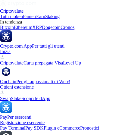
Criptovalute
Tutti i token
Panieri
Earn
Staking
In tendenza
Bitcoin
Ethereum
XRP
Dogecoin
Cronos
Crypto.com App
Per tutti gli utenti
Inizia
Criptovalute
Carta prepagata Visa
Level Up
Onchain
Per gli appassionati di Web3
Ottieni estensione
Swap
Stake
Scopri le dApp
Pay
Per esercenti
Registrazione esercente
Pay Terminal
Pay SDK
Plugin eCommerce
Pronostici