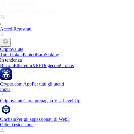
Mercati
Privati
Aziende
Scopri
/
Accedi
Registrati
Criptovalute
Tutti i token
Panieri
Earn
Staking
In tendenza
Bitcoin
Ethereum
XRP
Dogecoin
Cronos
Crypto.com App
Per tutti gli utenti
Inizia
Criptovalute
Carta prepagata Visa
Level Up
Onchain
Per gli appassionati di Web3
Ottieni estensione