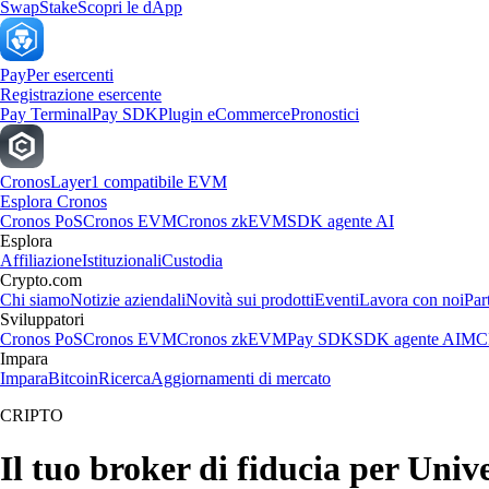
Swap
Stake
Scopri le dApp
Pay
Per esercenti
Registrazione esercente
Pay Terminal
Pay SDK
Plugin eCommerce
Pronostici
Cronos
Layer1 compatibile EVM
Esplora Cronos
Cronos PoS
Cronos EVM
Cronos zkEVM
SDK agente AI
Esplora
Affiliazione
Istituzionali
Custodia
Crypto.com
Chi siamo
Notizie aziendali
Novità sui prodotti
Eventi
Lavora con noi
Par
Sviluppatori
Cronos PoS
Cronos EVM
Cronos zkEVM
Pay SDK
SDK agente AI
MCP
Impara
Impara
Bitcoin
Ricerca
Aggiornamenti di mercato
CRIPTO
Il tuo broker di fiducia per Univ