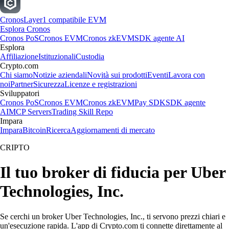
Cronos
Layer1 compatibile EVM
Esplora Cronos
Cronos PoS
Cronos EVM
Cronos zkEVM
SDK agente AI
Esplora
Affiliazione
Istituzionali
Custodia
Crypto.com
Chi siamo
Notizie aziendali
Novità sui prodotti
Eventi
Lavora con
noi
Partner
Sicurezza
Licenze e registrazioni
Sviluppatori
Cronos PoS
Cronos EVM
Cronos zkEVM
Pay SDK
SDK agente
AI
MCP Servers
Trading Skill Repo
Impara
Impara
Bitcoin
Ricerca
Aggiornamenti di mercato
CRIPTO
Il tuo broker di fiducia per Uber
Technologies, Inc.
Se cerchi un broker Uber Technologies, Inc., ti servono prezzi chiari e
un'esecuzione rapida. L'app di Crypto.com ti connette direttamente al