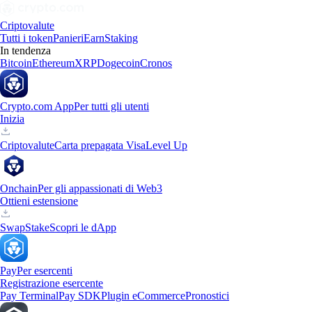
Criptovalute
Tutti i token
Panieri
Earn
Staking
In tendenza
Bitcoin
Ethereum
XRP
Dogecoin
Cronos
Crypto.com App
Per tutti gli utenti
Inizia
Criptovalute
Carta prepagata Visa
Level Up
Onchain
Per gli appassionati di Web3
Ottieni estensione
Swap
Stake
Scopri le dApp
Pay
Per esercenti
Registrazione esercente
Pay Terminal
Pay SDK
Plugin eCommerce
Pronostici