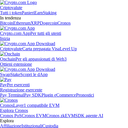
Criptovalute
Tutti i token
Panieri
Earn
Staking
In tendenza
Bitcoin
Ethereum
XRP
Dogecoin
Cronos
Crypto.com App
Per tutti gli utenti
Inizia
Criptovalute
Carta prepagata Visa
Level Up
Onchain
Per gli appassionati di Web3
Ottieni estensione
Swap
Stake
Scopri le dApp
Pay
Per esercenti
Registrazione esercente
Pay Terminal
Pay SDK
Plugin eCommerce
Pronostici
Cronos
Layer1 compatibile EVM
Esplora Cronos
Cronos PoS
Cronos EVM
Cronos zkEVM
SDK agente AI
Esplora
Affiliazione
Istituzionali
Custodia