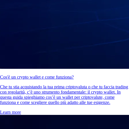
Cos'è un crypto wallet e come funziona?
Che tu stia acquistando la tua prima criptovaluta o che tu faccia trading
con regolarità, c’è uno strumento fondamentale: il crypto wallet. In
questa guida spieghiamo cos’è un wallet per criptovalute, come
funziona e come scegliere quello più adatto alle tue esigenze.
Learn more