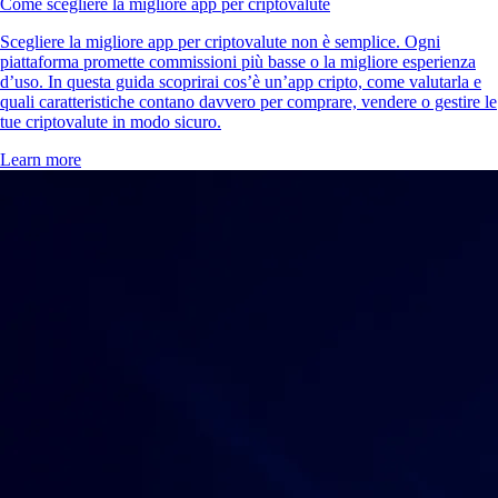
Come scegliere la migliore app per criptovalute
Scegliere la migliore app per criptovalute non è semplice. Ogni
piattaforma promette commissioni più basse o la migliore esperienza
d’uso. In questa guida scoprirai cos’è un’app cripto, come valutarla e
quali caratteristiche contano davvero per comprare, vendere o gestire le
tue criptovalute in modo sicuro.
Learn more