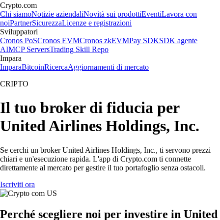
Crypto.com
Chi siamo
Notizie aziendali
Novità sui prodotti
Eventi
Lavora con
noi
Partner
Sicurezza
Licenze e registrazioni
Sviluppatori
Cronos PoS
Cronos EVM
Cronos zkEVM
Pay SDK
SDK agente
AI
MCP Servers
Trading Skill Repo
Impara
Impara
Bitcoin
Ricerca
Aggiornamenti di mercato
CRIPTO
Il tuo broker di fiducia per
United Airlines Holdings, Inc.
Se cerchi un broker United Airlines Holdings, Inc., ti servono prezzi
chiari e un'esecuzione rapida. L'app di Crypto.com ti connette
direttamente al mercato per gestire il tuo portafoglio senza ostacoli.
Iscriviti ora
Perché scegliere noi per investire in United