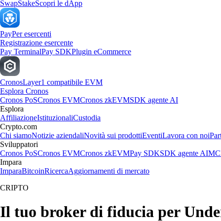
Swap
Stake
Scopri le dApp
Pay
Per esercenti
Registrazione esercente
Pay Terminal
Pay SDK
Plugin eCommerce
Cronos
Layer1 compatibile EVM
Esplora Cronos
Cronos PoS
Cronos EVM
Cronos zkEVM
SDK agente AI
Esplora
Affiliazione
Istituzionali
Custodia
Crypto.com
Chi siamo
Notizie aziendali
Novità sui prodotti
Eventi
Lavora con noi
Par
Sviluppatori
Cronos PoS
Cronos EVM
Cronos zkEVM
Pay SDK
SDK agente AI
MCP
Impara
Impara
Bitcoin
Ricerca
Aggiornamenti di mercato
CRIPTO
Il tuo broker di fiducia per Und