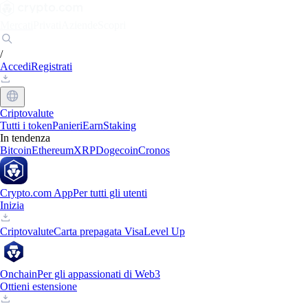
Mercati
Privati
Aziende
Scopri
/
Accedi
Registrati
Criptovalute
Tutti i token
Panieri
Earn
Staking
In tendenza
Bitcoin
Ethereum
XRP
Dogecoin
Cronos
Crypto.com App
Per tutti gli utenti
Inizia
Criptovalute
Carta prepagata Visa
Level Up
Onchain
Per gli appassionati di Web3
Ottieni estensione