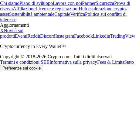
Chi siamo
Piano di sviluppo
Lavora con noi
Partner
Sicurezza
Prova di
riserva
Affiliazione
Licenze e registrazioni
Hub esplorazione crypto-
asset
Sostenibilità ambientale
Capitale
Verifica
Politica sui conflitti di
interesse
Aggiornamenti
X
Novità sui
prodotti
Eventi
Reddit
Discord
Instagram
Facebook
Linkedin
TradingView
Cryptocurrency in Every Wallet™
Copyright © 2018-2026 Crypto.com. Tutti i diritti riservati.
Termini e condizioni SEE
Informativa sulla privacy
Fees & Limits
Stato
Preferenze sui cookie