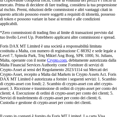
di criptovalute comporta rischi, come la volatilità dei prezzi e i rischi di
mercato. Prima di decidere di fare trading, considera la tua propensione
al rischio. Premi, riduzioni delle commissioni e altri vantaggi citati in
questo articolo possono essere soggetti a requisiti di idoneità, possesso
di token e possono variare in base ai termini e alle condizioni
applicabili.
*Zero commissioni di trading fino al limite di transazioni previsto dal
tuo livello Level Up. Potrebbero applicarsi altre commissioni e spread.
Foris DAX MT Limited è una società a responsabilità limitata
costituita a Malta, con numero di registrazione C 88392 e sede legale a
Level 7, Spinola Park, Triq Mikiel Ang Borg, SPK 1000, St. Julians,
Malta, operante con il nome
Crypto.com
, debitamente autorizzata dalla
Malta Financial Services Authority come Fornitore di servizi di
Crypto-Asset ai sensi del Regolamento 2023/1114 sui Mercati dei
Crypto-Asset, recepito a Malta dal Markets in Crypto Assets Act. Foris
DAX MT Limited è autorizzata a fornire i seguenti servizi: 1. Scambio
di crypto-asset con fondi; 2. Scambio di crypto-asset con altri crypto-
asset; 3. Ricezione e trasmissione di ordini di crypto-asset per conto dei
clienti; 4. Esecuzione di ordini di crypto-asset per conto dei clienti; 5.
Servizi di trasferimento di crypto-asset per conto dei clienti; 6.
Custodia e gestione di crypto-asset per conto dei clienti.
Il conto in contanti è fornito da Foris MT Limited. La carta Visa