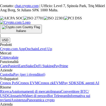
Contatto:
chat.crypto.com
| Ufficio: Level 7, Spinola Park, Triq Mikiel
Ang Borg, St Julians SPK 1000 Malta.
Italiano
|
USD
Prodotti
Crypto.com App
Onchain
Level Up
Mercati
Criptovalute
Funzionalità
Carte
Panieri
Earn
Stake
DeFi Staking
Pay
Prime
Aziende
Custodia
Pay (per i rivenditori)
Sviluppatori
Cronos PoS
Cronos EVM
Cronos zkEVM
Pay SDK
SDK agenti AI
Risorse
Ricerca
Aggiornamenti di mercato
Impara
Convertitore BTC/
USD
Glossario
Widget di prezzo
Bot Telegram
Informativa sui
reclami
Assistenza
Panoramica crypto
Azienda