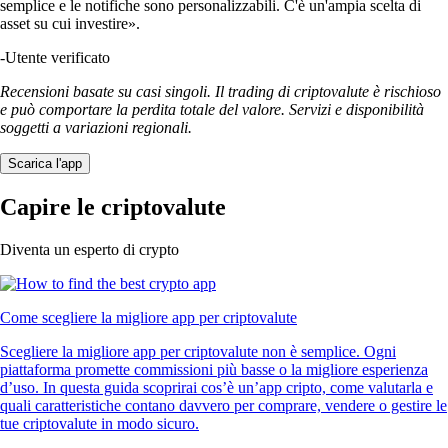
semplice e le notifiche sono personalizzabili. C'è un'ampia scelta di
asset su cui investire».
-
Utente verificato
Recensioni basate su casi singoli. Il trading di criptovalute è rischioso
e può comportare la perdita totale del valore. Servizi e disponibilità
soggetti a variazioni regionali.
Scarica l'app
Capire le criptovalute
Diventa un esperto di crypto
Come scegliere la migliore app per criptovalute
Scegliere la migliore app per criptovalute non è semplice. Ogni
piattaforma promette commissioni più basse o la migliore esperienza
d’uso. In questa guida scoprirai cos’è un’app cripto, come valutarla e
quali caratteristiche contano davvero per comprare, vendere o gestire le
tue criptovalute in modo sicuro.