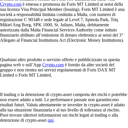
Crypto.com
è emessa e promossa da Foris MT Limited ai sensi della
sua licenza Visa Principal Member (Issuing). Foris MT Limited è una
società a responsabilità limitata costituita a Malta, con numero di
registrazione C 90348 e sede legale al Level 7, Spinola Park, Triq
Mikiel Ang Borg, SPK 1000, St. Julians, Malta, debitamente
autorizzata dalla Malta Financial Services Authority come istituto
finanziario abilitato all’emissione di denaro elettronico ai sensi del 3°
Allegato al Financial Institutions Act (Electronic Money Institutions).
Qualsiasi altro prodotto o servizio offerto e pubblicizzato su questa
pagina web o sull’App
Crypto.com
è fornito da altre società del
gruppo e non rientra nei servizi regolamentati di Foris DAX MT
Limited o Foris MT Limited.
Il trading o la detenzione di crypto-asset comporta dei rischi e potrebbe
non essere adatto a tutti. Le performance passate non garantiscono
risultati futuri. Valuta attentamente se investire in crypto-asset è adatto
alla tua situazione finanziaria e al tuo livello di tolleranza al rischio.
Puoi trovare ulteriori informazioni sui rischi legati al trading o alla
detenzione di crypto-asset
qui
.