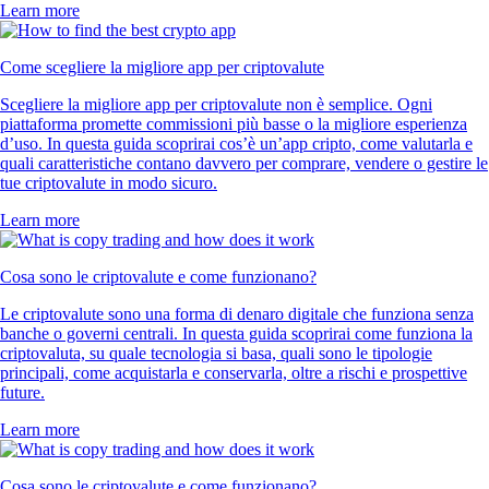
Learn more
Come scegliere la migliore app per criptovalute
Scegliere la migliore app per criptovalute non è semplice. Ogni
piattaforma promette commissioni più basse o la migliore esperienza
d’uso. In questa guida scoprirai cos’è un’app cripto, come valutarla e
quali caratteristiche contano davvero per comprare, vendere o gestire le
tue criptovalute in modo sicuro.
Learn more
Cosa sono le criptovalute e come funzionano?
Le criptovalute sono una forma di denaro digitale che funziona senza
banche o governi centrali. In questa guida scoprirai come funziona la
criptovaluta, su quale tecnologia si basa, quali sono le tipologie
principali, come acquistarla e conservarla, oltre a rischi e prospettive
future.
Learn more
Cosa sono le criptovalute e come funzionano?