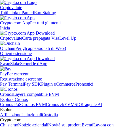
Criptovalute
Tutti i token
Panieri
Earn
Staking
Crypto.com App
Per tutti gli utenti
Inizia
Criptovalute
Carta prepagata Visa
Level Up
Onchain
Per gli appassionati di Web3
Ottieni estensione
Swap
Stake
Scopri le dApp
Pay
Per esercenti
Registrazione esercente
Pay Terminal
Pay SDK
Plugin eCommerce
Pronostici
Cronos
Layer1 compatibile EVM
Esplora Cronos
Cronos PoS
Cronos EVM
Cronos zkEVM
SDK agente AI
Esplora
Affiliazione
Istituzionali
Custodia
Crypto.com
Chi siamo
Notizie aziendali
Novità sui prodotti
Eventi
Lavora con