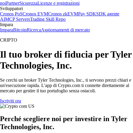
noi
Partner
Sicurezza
Licenze e registrazioni
Sviluppatori
Cronos PoS
Cronos EVM
Cronos zkEVM
Pay SDK
SDK agente
AI
MCP Servers
Trading Skill Repo
Impara
Impara
Bitcoin
Ricerca
Aggiornamenti di mercato
CRIPTO
Il tuo broker di fiducia per Tyler
Technologies, Inc.
Se cerchi un broker Tyler Technologies, Inc., ti servono prezzi chiari e
un'esecuzione rapida. L'app di Crypto.com ti connette direttamente al
mercato per gestire il tuo portafoglio senza ostacoli.
Iscriviti ora
Perché scegliere noi per investire in Tyler
Technologies, Inc.