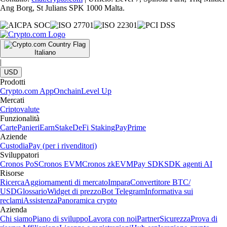
Ang Borg, St Julians SPK 1000 Malta.
Italiano
|
USD
Prodotti
Crypto.com App
Onchain
Level Up
Mercati
Criptovalute
Funzionalità
Carte
Panieri
Earn
Stake
DeFi Staking
Pay
Prime
Aziende
Custodia
Pay (per i rivenditori)
Sviluppatori
Cronos PoS
Cronos EVM
Cronos zkEVM
Pay SDK
SDK agenti AI
Risorse
Ricerca
Aggiornamenti di mercato
Impara
Convertitore BTC/
USD
Glossario
Widget di prezzo
Bot Telegram
Informativa sui
reclami
Assistenza
Panoramica crypto
Azienda
Chi siamo
Piano di sviluppo
Lavora con noi
Partner
Sicurezza
Prova di