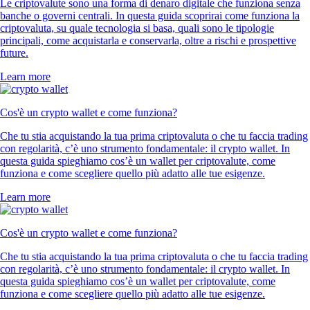
Le criptovalute sono una forma di denaro digitale che funziona senza
banche o governi centrali. In questa guida scoprirai come funziona la
criptovaluta, su quale tecnologia si basa, quali sono le tipologie
principali, come acquistarla e conservarla, oltre a rischi e prospettive
future.
Learn more
Cos'è un crypto wallet e come funziona?
Che tu stia acquistando la tua prima criptovaluta o che tu faccia trading
con regolarità, c’è uno strumento fondamentale: il crypto wallet. In
questa guida spieghiamo cos’è un wallet per criptovalute, come
funziona e come scegliere quello più adatto alle tue esigenze.
Learn more
Cos'è un crypto wallet e come funziona?
Che tu stia acquistando la tua prima criptovaluta o che tu faccia trading
con regolarità, c’è uno strumento fondamentale: il crypto wallet. In
questa guida spieghiamo cos’è un wallet per criptovalute, come
funziona e come scegliere quello più adatto alle tue esigenze.