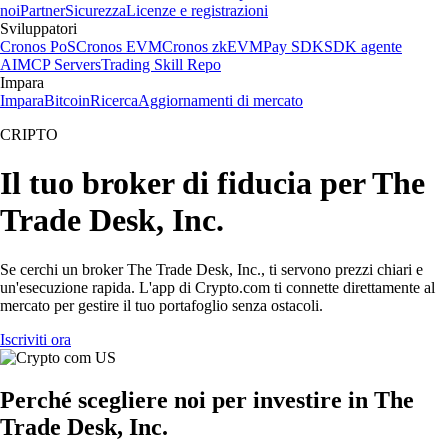
noi
Partner
Sicurezza
Licenze e registrazioni
Sviluppatori
Cronos PoS
Cronos EVM
Cronos zkEVM
Pay SDK
SDK agente
AI
MCP Servers
Trading Skill Repo
Impara
Impara
Bitcoin
Ricerca
Aggiornamenti di mercato
CRIPTO
Il tuo broker di fiducia per The
Trade Desk, Inc.
Se cerchi un broker The Trade Desk, Inc., ti servono prezzi chiari e
un'esecuzione rapida. L'app di Crypto.com ti connette direttamente al
mercato per gestire il tuo portafoglio senza ostacoli.
Iscriviti ora
Perché scegliere noi per investire in The
Trade Desk, Inc.