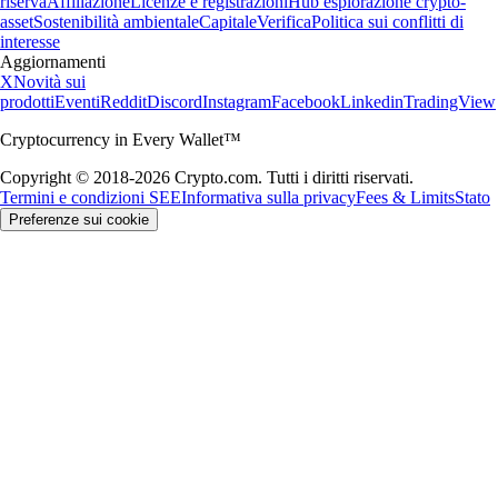
riserva
Affiliazione
Licenze e registrazioni
Hub esplorazione crypto-
asset
Sostenibilità ambientale
Capitale
Verifica
Politica sui conflitti di
interesse
Aggiornamenti
X
Novità sui
prodotti
Eventi
Reddit
Discord
Instagram
Facebook
Linkedin
TradingView
Cryptocurrency in Every Wallet™
Copyright © 2018-2026 Crypto.com. Tutti i diritti riservati.
Termini e condizioni SEE
Informativa sulla privacy
Fees & Limits
Stato
Preferenze sui cookie