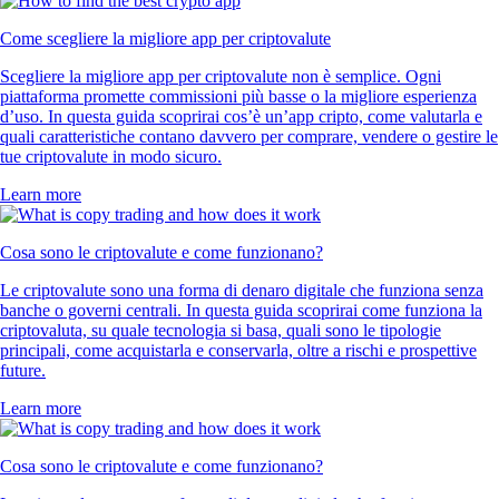
Come scegliere la migliore app per criptovalute
Scegliere la migliore app per criptovalute non è semplice. Ogni
piattaforma promette commissioni più basse o la migliore esperienza
d’uso. In questa guida scoprirai cos’è un’app cripto, come valutarla e
quali caratteristiche contano davvero per comprare, vendere o gestire le
tue criptovalute in modo sicuro.
Learn more
Cosa sono le criptovalute e come funzionano?
Le criptovalute sono una forma di denaro digitale che funziona senza
banche o governi centrali. In questa guida scoprirai come funziona la
criptovaluta, su quale tecnologia si basa, quali sono le tipologie
principali, come acquistarla e conservarla, oltre a rischi e prospettive
future.
Learn more
Cosa sono le criptovalute e come funzionano?