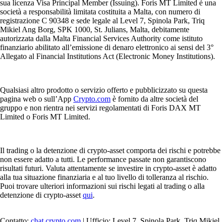
sua licenza Visa Principal Member (Issuing). Foris MT Limited è una
società a responsabilità limitata costituita a Malta, con numero di
registrazione C 90348 e sede legale al Level 7, Spinola Park, Triq
Mikiel Ang Borg, SPK 1000, St. Julians, Malta, debitamente
autorizzata dalla Malta Financial Services Authority come istituto
finanziario abilitato all’emissione di denaro elettronico ai sensi del 3°
Allegato al Financial Institutions Act (Electronic Money Institutions).
Qualsiasi altro prodotto o servizio offerto e pubblicizzato su questa
pagina web o sull’App
Crypto.com
è fornito da altre società del
gruppo e non rientra nei servizi regolamentati di Foris DAX MT
Limited o Foris MT Limited.
Il trading o la detenzione di crypto-asset comporta dei rischi e potrebbe
non essere adatto a tutti. Le performance passate non garantiscono
risultati futuri. Valuta attentamente se investire in crypto-asset è adatto
alla tua situazione finanziaria e al tuo livello di tolleranza al rischio.
Puoi trovare ulteriori informazioni sui rischi legati al trading o alla
detenzione di crypto-asset
qui
.
Contatto:
chat.crypto.com
| Ufficio: Level 7, Spinola Park, Triq Mikiel