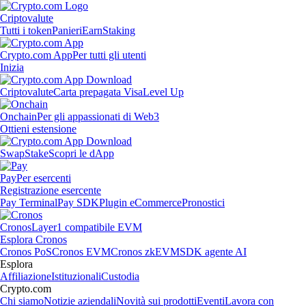
Criptovalute
Tutti i token
Panieri
Earn
Staking
Crypto.com App
Per tutti gli utenti
Inizia
Criptovalute
Carta prepagata Visa
Level Up
Onchain
Per gli appassionati di Web3
Ottieni estensione
Swap
Stake
Scopri le dApp
Pay
Per esercenti
Registrazione esercente
Pay Terminal
Pay SDK
Plugin eCommerce
Pronostici
Cronos
Layer1 compatibile EVM
Esplora Cronos
Cronos PoS
Cronos EVM
Cronos zkEVM
SDK agente AI
Esplora
Affiliazione
Istituzionali
Custodia
Crypto.com
Chi siamo
Notizie aziendali
Novità sui prodotti
Eventi
Lavora con