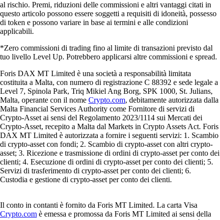
al rischio. Premi, riduzioni delle commissioni e altri vantaggi citati in
questo articolo possono essere soggetti a requisiti di idoneità, possesso
di token e possono variare in base ai termini e alle condizioni
applicabili.
*Zero commissioni di trading fino al limite di transazioni previsto dal
tuo livello Level Up. Potrebbero applicarsi altre commissioni e spread.
Foris DAX MT Limited è una società a responsabilità limitata
costituita a Malta, con numero di registrazione C 88392 e sede legale a
Level 7, Spinola Park, Triq Mikiel Ang Borg, SPK 1000, St. Julians,
Malta, operante con il nome
Crypto.com
, debitamente autorizzata dalla
Malta Financial Services Authority come Fornitore di servizi di
Crypto-Asset ai sensi del Regolamento 2023/1114 sui Mercati dei
Crypto-Asset, recepito a Malta dal Markets in Crypto Assets Act. Foris
DAX MT Limited è autorizzata a fornire i seguenti servizi: 1. Scambio
di crypto-asset con fondi; 2. Scambio di crypto-asset con altri crypto-
asset; 3. Ricezione e trasmissione di ordini di crypto-asset per conto dei
clienti; 4. Esecuzione di ordini di crypto-asset per conto dei clienti; 5.
Servizi di trasferimento di crypto-asset per conto dei clienti; 6.
Custodia e gestione di crypto-asset per conto dei clienti.
Il conto in contanti è fornito da Foris MT Limited. La carta Visa
Crypto.com
è emessa e promossa da Foris MT Limited ai sensi della