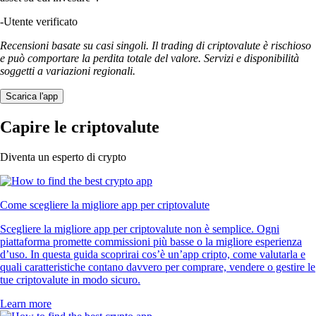
-
Utente verificato
Recensioni basate su casi singoli. Il trading di criptovalute è rischioso
e può comportare la perdita totale del valore. Servizi e disponibilità
soggetti a variazioni regionali.
Scarica l'app
Capire le criptovalute
Diventa un esperto di crypto
Come scegliere la migliore app per criptovalute
Scegliere la migliore app per criptovalute non è semplice. Ogni
piattaforma promette commissioni più basse o la migliore esperienza
d’uso. In questa guida scoprirai cos’è un’app cripto, come valutarla e
quali caratteristiche contano davvero per comprare, vendere o gestire le
tue criptovalute in modo sicuro.
Learn more