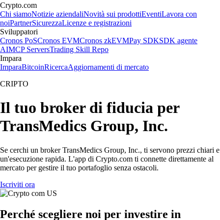
Crypto.com
Chi siamo
Notizie aziendali
Novità sui prodotti
Eventi
Lavora con
noi
Partner
Sicurezza
Licenze e registrazioni
Sviluppatori
Cronos PoS
Cronos EVM
Cronos zkEVM
Pay SDK
SDK agente
AI
MCP Servers
Trading Skill Repo
Impara
Impara
Bitcoin
Ricerca
Aggiornamenti di mercato
CRIPTO
Il tuo broker di fiducia per
TransMedics Group, Inc.
Se cerchi un broker TransMedics Group, Inc., ti servono prezzi chiari e
un'esecuzione rapida. L'app di Crypto.com ti connette direttamente al
mercato per gestire il tuo portafoglio senza ostacoli.
Iscriviti ora
Perché scegliere noi per investire in