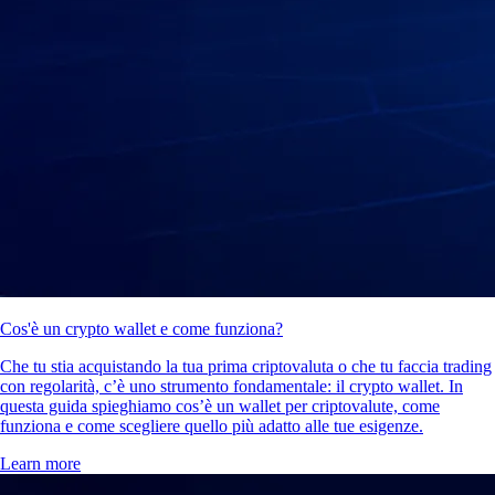
Cos'è un crypto wallet e come funziona?
Che tu stia acquistando la tua prima criptovaluta o che tu faccia trading
con regolarità, c’è uno strumento fondamentale: il crypto wallet. In
questa guida spieghiamo cos’è un wallet per criptovalute, come
funziona e come scegliere quello più adatto alle tue esigenze.
Learn more