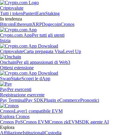
Criptovalute
Tutti i token
Panieri
Earn
Staking
In tendenza
Bitcoin
Ethereum
XRP
Dogecoin
Cronos
Crypto.com App
Per tutti gli utenti
Inizia
Criptovalute
Carta prepagata Visa
Level Up
Onchain
Per gli appassionati di Web3
Ottieni estensione
Swap
Stake
Scopri le dApp
Pay
Per esercenti
Registrazione esercente
Pay Terminal
Pay SDK
Plugin eCommerce
Pronostici
Cronos
Layer1 compatibile EVM
Esplora Cronos
Cronos PoS
Cronos EVM
Cronos zkEVM
SDK agente AI
Esplora
Affiliazione
Istituzionali
Custodia