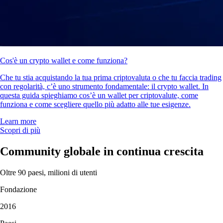
Cos'è un crypto wallet e come funziona?
Che tu stia acquistando la tua prima criptovaluta o che tu faccia trading
con regolarità, c’è uno strumento fondamentale: il crypto wallet. In
questa guida spieghiamo cos’è un wallet per criptovalute, come
funziona e come scegliere quello più adatto alle tue esigenze.
Learn more
Scopri di più
Community globale in continua crescita
Oltre 90 paesi, milioni di utenti
Fondazione
2016