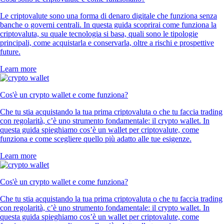
Le criptovalute sono una forma di denaro digitale che funziona senza
banche o governi centrali. In questa guida scoprirai come funziona la
criptovaluta, su quale tecnologia si basa, quali sono le tipologie
principali, come acquistarla e conservarla, oltre a rischi e prospettive
future.
Learn more
Cos'è un crypto wallet e come funziona?
Che tu stia acquistando la tua prima criptovaluta o che tu faccia trading
con regolarità, c’è uno strumento fondamentale: il crypto wallet. In
questa guida spieghiamo cos’è un wallet per criptovalute, come
funziona e come scegliere quello più adatto alle tue esigenze.
Learn more
Cos'è un crypto wallet e come funziona?
Che tu stia acquistando la tua prima criptovaluta o che tu faccia trading
con regolarità, c’è uno strumento fondamentale: il crypto wallet. In
questa guida spieghiamo cos’è un wallet per criptovalute, come