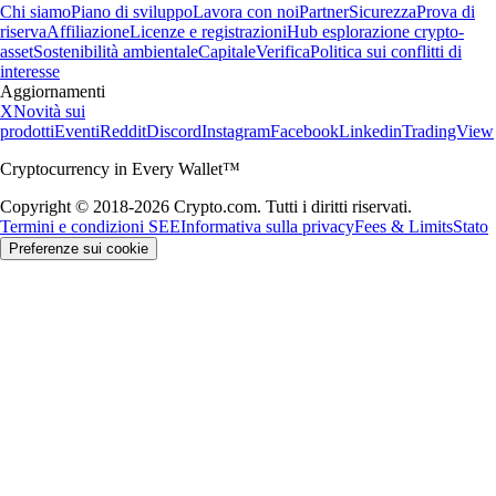
Chi siamo
Piano di sviluppo
Lavora con noi
Partner
Sicurezza
Prova di
riserva
Affiliazione
Licenze e registrazioni
Hub esplorazione crypto-
asset
Sostenibilità ambientale
Capitale
Verifica
Politica sui conflitti di
interesse
Aggiornamenti
X
Novità sui
prodotti
Eventi
Reddit
Discord
Instagram
Facebook
Linkedin
TradingView
Cryptocurrency in Every Wallet™
Copyright © 2018-2026 Crypto.com. Tutti i diritti riservati.
Termini e condizioni SEE
Informativa sulla privacy
Fees & Limits
Stato
Preferenze sui cookie