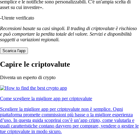
semplice e le notifiche sono personalizzabili. C'è un'ampia scelta di
asset su cui investire».
-
Utente verificato
Recensioni basate su casi singoli. Il trading di criptovalute è rischioso
e può comportare la perdita totale del valore. Servizi e disponibilità
soggetti a variazioni regionali.
Scarica l'app
Capire le criptovalute
Diventa un esperto di crypto
Come scegliere la migliore app per criptovalute
Scegliere la migliore app per criptovalute non è semplice. Ogni
piattaforma promette commissioni più basse o la migliore esperienza
d’uso. In questa guida scoprirai cos’è un’app cripto, come valutarla e
quali caratteristiche contano davvero per comprare, vendere o gestire le
tue criptovalute in modo sicuro.