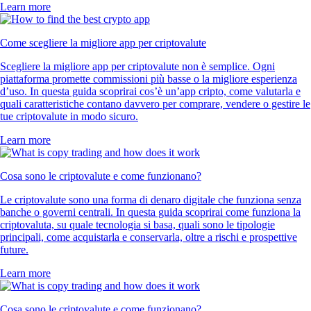
Learn more
Come scegliere la migliore app per criptovalute
Scegliere la migliore app per criptovalute non è semplice. Ogni
piattaforma promette commissioni più basse o la migliore esperienza
d’uso. In questa guida scoprirai cos’è un’app cripto, come valutarla e
quali caratteristiche contano davvero per comprare, vendere o gestire le
tue criptovalute in modo sicuro.
Learn more
Cosa sono le criptovalute e come funzionano?
Le criptovalute sono una forma di denaro digitale che funziona senza
banche o governi centrali. In questa guida scoprirai come funziona la
criptovaluta, su quale tecnologia si basa, quali sono le tipologie
principali, come acquistarla e conservarla, oltre a rischi e prospettive
future.
Learn more
Cosa sono le criptovalute e come funzionano?