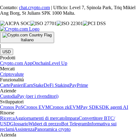
Contatto:
chat.crypto.com
| Ufficio: Level 7, Spinola Park, Triq Mikiel
Ang Borg, St Julians SPK 1000 Malta.
Italiano
|
USD
Prodotti
Crypto.com App
Onchain
Level Up
Mercati
Criptovalute
Funzionalità
Carte
Panieri
Earn
Stake
DeFi Staking
Pay
Prime
Aziende
Custodia
Pay (per i rivenditori)
Sviluppatori
Cronos PoS
Cronos EVM
Cronos zkEVM
Pay SDK
SDK agenti AI
Risorse
Ricerca
Aggiornamenti di mercato
Impara
Convertitore BTC/
USD
Glossario
Widget di prezzo
Bot Telegram
Informativa sui
reclami
Assistenza
Panoramica crypto
Azienda