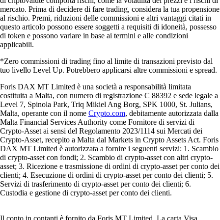
di criptovalute comporta rischi, come la volatilità dei prezzi e i rischi di
mercato. Prima di decidere di fare trading, considera la tua propensione
al rischio. Premi, riduzioni delle commissioni e altri vantaggi citati in
questo articolo possono essere soggetti a requisiti di idoneità, possesso
di token e possono variare in base ai termini e alle condizioni
applicabili.
*Zero commissioni di trading fino al limite di transazioni previsto dal
tuo livello Level Up. Potrebbero applicarsi altre commissioni e spread.
Foris DAX MT Limited è una società a responsabilità limitata
costituita a Malta, con numero di registrazione C 88392 e sede legale a
Level 7, Spinola Park, Triq Mikiel Ang Borg, SPK 1000, St. Julians,
Malta, operante con il nome
Crypto.com
, debitamente autorizzata dalla
Malta Financial Services Authority come Fornitore di servizi di
Crypto-Asset ai sensi del Regolamento 2023/1114 sui Mercati dei
Crypto-Asset, recepito a Malta dal Markets in Crypto Assets Act. Foris
DAX MT Limited è autorizzata a fornire i seguenti servizi: 1. Scambio
di crypto-asset con fondi; 2. Scambio di crypto-asset con altri crypto-
asset; 3. Ricezione e trasmissione di ordini di crypto-asset per conto dei
clienti; 4. Esecuzione di ordini di crypto-asset per conto dei clienti; 5.
Servizi di trasferimento di crypto-asset per conto dei clienti; 6.
Custodia e gestione di crypto-asset per conto dei clienti.
Il conto in contanti è fornito da Foris MT Limited. La carta Visa