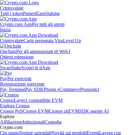
Criptovalute
Tutti i token
Panieri
Earn
Staking
Crypto.com App
Per tutti gli utenti
Inizia
Criptovalute
Carta prepagata Visa
Level Up
Onchain
Per gli appassionati di Web3
Ottieni estensione
Swap
Stake
Scopri le dApp
Pay
Per esercenti
Registrazione esercente
Pay Terminal
Pay SDK
Plugin eCommerce
Pronostici
Cronos
Layer1 compatibile EVM
Esplora Cronos
Cronos PoS
Cronos EVM
Cronos zkEVM
SDK agente AI
Esplora
Affiliazione
Istituzionali
Custodia
Crypto.com
Chi siamo
Notizie aziendali
Novità sui prodotti
Eventi
Lavora con