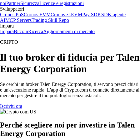
noi
Partner
Sicurezza
Licenze e registrazioni
Sviluppatori
Cronos PoS
Cronos EVM
Cronos zkEVM
Pay SDK
SDK agente
AI
MCP Servers
Trading Skill Repo
Impara
Impara
Bitcoin
Ricerca
Aggiornamenti di mercato
CRIPTO
Il tuo broker di fiducia per Talen
Energy Corporation
Se cerchi un broker Talen Energy Corporation, ti servono prezzi chiari
e un'esecuzione rapida. L'app di Crypto.com ti connette direttamente al
mercato per gestire il tuo portafoglio senza ostacoli.
Iscriviti ora
Perché scegliere noi per investire in Talen
Energy Corporation