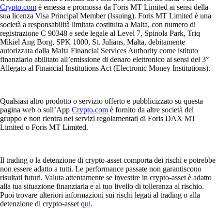
Crypto.com
è emessa e promossa da Foris MT Limited ai sensi della
sua licenza Visa Principal Member (Issuing). Foris MT Limited è una
società a responsabilità limitata costituita a Malta, con numero di
registrazione C 90348 e sede legale al Level 7, Spinola Park, Triq
Mikiel Ang Borg, SPK 1000, St. Julians, Malta, debitamente
autorizzata dalla Malta Financial Services Authority come istituto
finanziario abilitato all’emissione di denaro elettronico ai sensi del 3°
Allegato al Financial Institutions Act (Electronic Money Institutions).
Qualsiasi altro prodotto o servizio offerto e pubblicizzato su questa
pagina web o sull’App
Crypto.com
è fornito da altre società del
gruppo e non rientra nei servizi regolamentati di Foris DAX MT
Limited o Foris MT Limited.
Il trading o la detenzione di crypto-asset comporta dei rischi e potrebbe
non essere adatto a tutti. Le performance passate non garantiscono
risultati futuri. Valuta attentamente se investire in crypto-asset è adatto
alla tua situazione finanziaria e al tuo livello di tolleranza al rischio.
Puoi trovare ulteriori informazioni sui rischi legati al trading o alla
detenzione di crypto-asset
qui
.