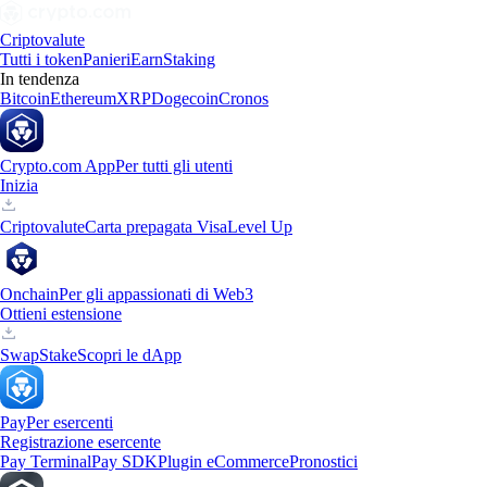
Criptovalute
Tutti i token
Panieri
Earn
Staking
In tendenza
Bitcoin
Ethereum
XRP
Dogecoin
Cronos
Crypto.com App
Per tutti gli utenti
Inizia
Criptovalute
Carta prepagata Visa
Level Up
Onchain
Per gli appassionati di Web3
Ottieni estensione
Swap
Stake
Scopri le dApp
Pay
Per esercenti
Registrazione esercente
Pay Terminal
Pay SDK
Plugin eCommerce
Pronostici