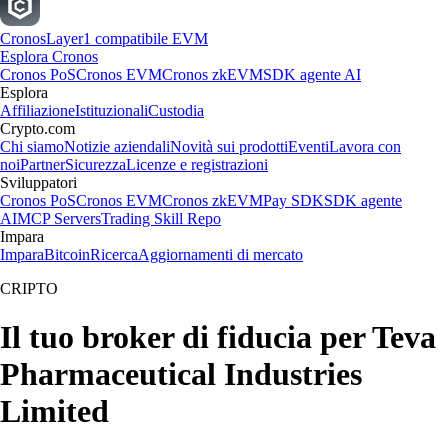
Cronos
Layer1 compatibile EVM
Esplora Cronos
Cronos PoS
Cronos EVM
Cronos zkEVM
SDK agente AI
Esplora
Affiliazione
Istituzionali
Custodia
Crypto.com
Chi siamo
Notizie aziendali
Novità sui prodotti
Eventi
Lavora con
noi
Partner
Sicurezza
Licenze e registrazioni
Sviluppatori
Cronos PoS
Cronos EVM
Cronos zkEVM
Pay SDK
SDK agente
AI
MCP Servers
Trading Skill Repo
Impara
Impara
Bitcoin
Ricerca
Aggiornamenti di mercato
CRIPTO
Il tuo broker di fiducia per Teva
Pharmaceutical Industries
Limited