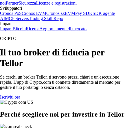
noi
Partner
Sicurezza
Licenze e registrazioni
Sviluppatori
Cronos PoS
Cronos EVM
Cronos zkEVM
Pay SDK
SDK agente
AI
MCP Servers
Trading Skill Repo
Impara
Impara
Bitcoin
Ricerca
Aggiornamenti di mercato
CRIPTO
Il tuo broker di fiducia per
Tellor
Se cerchi un broker Tellor, ti servono prezzi chiari e un'esecuzione
rapida. L'app di Crypto.com ti connette direttamente al mercato per
gestire il tuo portafoglio senza ostacoli.
Iscriviti ora
Perché scegliere noi per investire in Tellor