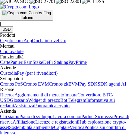
Italiano
|
USD
Prodotti
Crypto.com App
Onchain
Level Up
Mercati
Criptovalute
Funzionalità
Carte
Panieri
Earn
Stake
DeFi Staking
Pay
Prime
Aziende
Custodia
Pay (per i rivenditori)
Sviluppatori
Cronos PoS
Cronos EVM
Cronos zkEVM
Pay SDK
SDK agenti AI
Risorse
Ricerca
Aggiornamenti di mercato
Impara
Convertitore BTC/
USD
Glossario
Widget di prezzo
Bot Telegram
Informativa sui
reclami
Assistenza
Panoramica crypto
Azienda
Chi siamo
Piano di sviluppo
Lavora con noi
Partner
Sicurezza
Prova di
riserva
Affiliazione
Licenze e registrazioni
Hub esplorazione crypto-
asset
Sostenibilità ambientale
Capitale
Verifica
Politica sui conflitti di
interesse