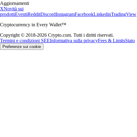
Aggiornamenti
X
Novità sui
prodotti
Eventi
Reddit
Discord
Instagram
Facebook
Linkedin
TradingView
Cryptocurrency in Every Wallet™
Copyright © 2018-2026 Crypto.com. Tutti i diritti riservati.
Termini e condizioni SEE
Informativa sulla privacy
Fees & Limits
Stato
Preferenze sui cookie