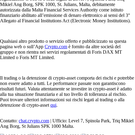
Mikiel Ang Borg, SPK 1000, St. Julians, Malta, debitamente
autorizzata dalla Malta Financial Services Authority come istituto
finanziario abilitato all’emissione di denaro elettronico ai sensi del 3°
Allegato al Financial Institutions Act (Electronic Money Institutions).
Qualsiasi altro prodotto o servizio offerto e pubblicizzato su questa
pagina web o sull’App
Crypto.com
è fornito da altre società del
gruppo e non rientra nei servizi regolamentati di Foris DAX MT
Limited o Foris MT Limited.
Il trading o la detenzione di crypto-asset comporta dei rischi e potrebbe
non essere adatto a tutti. Le performance passate non garantiscono
risultati futuri. Valuta attentamente se investire in crypto-asset è adatto
alla tua situazione finanziaria e al tuo livello di tolleranza al rischio.
Puoi trovare ulteriori informazioni sui rischi legati al trading o alla
detenzione di crypto-asset
qui
.
Contatto:
chat.crypto.com
| Ufficio: Level 7, Spinola Park, Triq Mikiel
Ang Borg, St Julians SPK 1000 Malta.