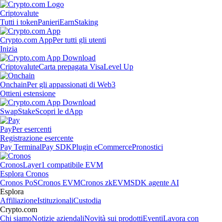
Criptovalute
Tutti i token
Panieri
Earn
Staking
Crypto.com App
Per tutti gli utenti
Inizia
Criptovalute
Carta prepagata Visa
Level Up
Onchain
Per gli appassionati di Web3
Ottieni estensione
Swap
Stake
Scopri le dApp
Pay
Per esercenti
Registrazione esercente
Pay Terminal
Pay SDK
Plugin eCommerce
Pronostici
Cronos
Layer1 compatibile EVM
Esplora Cronos
Cronos PoS
Cronos EVM
Cronos zkEVM
SDK agente AI
Esplora
Affiliazione
Istituzionali
Custodia
Crypto.com
Chi siamo
Notizie aziendali
Novità sui prodotti
Eventi
Lavora con