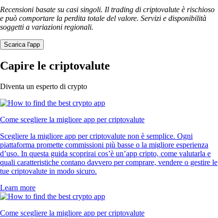
Recensioni basate su casi singoli. Il trading di criptovalute è rischioso
e può comportare la perdita totale del valore. Servizi e disponibilità
soggetti a variazioni regionali.
Scarica l'app
Capire le criptovalute
Diventa un esperto di crypto
Come scegliere la migliore app per criptovalute
Scegliere la migliore app per criptovalute non è semplice. Ogni
piattaforma promette commissioni più basse o la migliore esperienza
d’uso. In questa guida scoprirai cos’è un’app cripto, come valutarla e
quali caratteristiche contano davvero per comprare, vendere o gestire le
tue criptovalute in modo sicuro.
Learn more
Come scegliere la migliore app per criptovalute