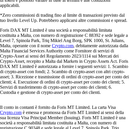
di token e possono variare in base ai termini e alle condizioni
applicabili.
*Zero commissioni di trading fino al limite di transazioni previsto dal
tuo livello Level Up. Potrebbero applicarsi altre commissioni e spread.
Foris DAX MT Limited è una società a responsabilità limitata
costituita a Malta, con numero di registrazione C 88392 e sede legale a
Level 7, Spinola Park, Triq Mikiel Ang Borg, SPK 1000, St. Julians,
Malta, operante con il nome
Crypto.com
, debitamente autorizzata dalla
Malta Financial Services Authority come Fornitore di servizi di
Crypto-Asset ai sensi del Regolamento 2023/1114 sui Mercati dei
Crypto-Asset, recepito a Malta dal Markets in Crypto Assets Act. Foris
DAX MT Limited è autorizzata a fornire i seguenti servizi: 1. Scambio
di crypto-asset con fondi; 2. Scambio di crypto-asset con altri crypto-
asset; 3. Ricezione e trasmissione di ordini di crypto-asset per conto dei
clienti; 4. Esecuzione di ordini di crypto-asset per conto dei clienti; 5.
Servizi di trasferimento di crypto-asset per conto dei clienti; 6.
Custodia e gestione di crypto-asset per conto dei clienti.
Il conto in contanti è fornito da Foris MT Limited. La carta Visa
Crypto.com
è emessa e promossa da Foris MT Limited ai sensi della
sua licenza Visa Principal Member (Issuing). Foris MT Limited è una
società a responsabilità limitata costituita a Malta, con numero di
registrazione C 90348 e sede legale al Level 7, Spinola Park, Triq