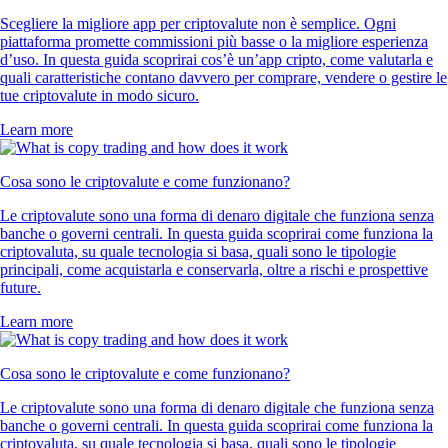
Scegliere la migliore app per criptovalute non è semplice. Ogni
piattaforma promette commissioni più basse o la migliore esperienza
d’uso. In questa guida scoprirai cos’è un’app cripto, come valutarla e
quali caratteristiche contano davvero per comprare, vendere o gestire le
tue criptovalute in modo sicuro.
Learn more
Cosa sono le criptovalute e come funzionano?
Le criptovalute sono una forma di denaro digitale che funziona senza
banche o governi centrali. In questa guida scoprirai come funziona la
criptovaluta, su quale tecnologia si basa, quali sono le tipologie
principali, come acquistarla e conservarla, oltre a rischi e prospettive
future.
Learn more
Cosa sono le criptovalute e come funzionano?
Le criptovalute sono una forma di denaro digitale che funziona senza
banche o governi centrali. In questa guida scoprirai come funziona la
criptovaluta, su quale tecnologia si basa, quali sono le tipologie