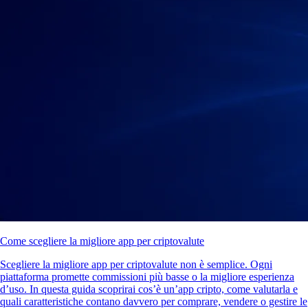
Come scegliere la migliore app per criptovalute
Scegliere la migliore app per criptovalute non è semplice. Ogni
piattaforma promette commissioni più basse o la migliore esperienza
d’uso. In questa guida scoprirai cos’è un’app cripto, come valutarla e
quali caratteristiche contano davvero per comprare, vendere o gestire le