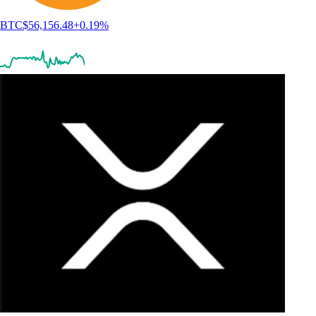
BTC
$
56,156.48
+
0.19
%