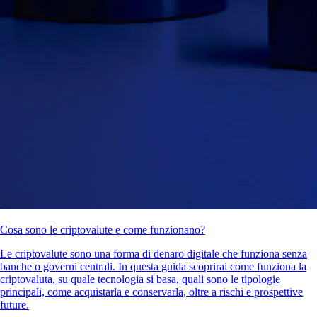
Cosa sono le criptovalute e come funzionano?
Le criptovalute sono una forma di denaro digitale che funziona senza
banche o governi centrali. In questa guida scoprirai come funziona la
criptovaluta, su quale tecnologia si basa, quali sono le tipologie
principali, come acquistarla e conservarla, oltre a rischi e prospettive
future.