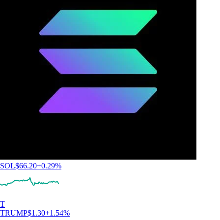
SOL
$
66.20
+
0.29
%
T
TRUMP
$
1.30
+
1.54
%