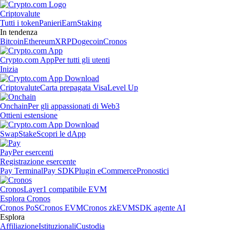
Criptovalute
Tutti i token
Panieri
Earn
Staking
In tendenza
Bitcoin
Ethereum
XRP
Dogecoin
Cronos
Crypto.com App
Per tutti gli utenti
Inizia
Criptovalute
Carta prepagata Visa
Level Up
Onchain
Per gli appassionati di Web3
Ottieni estensione
Swap
Stake
Scopri le dApp
Pay
Per esercenti
Registrazione esercente
Pay Terminal
Pay SDK
Plugin eCommerce
Pronostici
Cronos
Layer1 compatibile EVM
Esplora Cronos
Cronos PoS
Cronos EVM
Cronos zkEVM
SDK agente AI
Esplora
Affiliazione
Istituzionali
Custodia