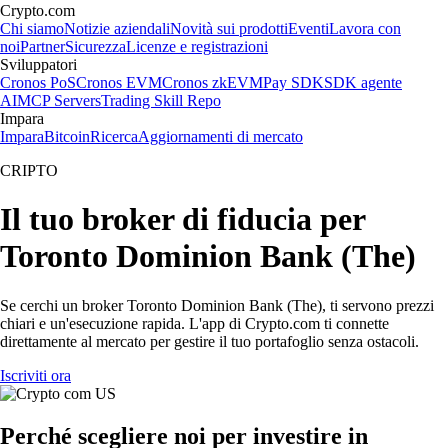
Crypto.com
Chi siamo
Notizie aziendali
Novità sui prodotti
Eventi
Lavora con
noi
Partner
Sicurezza
Licenze e registrazioni
Sviluppatori
Cronos PoS
Cronos EVM
Cronos zkEVM
Pay SDK
SDK agente
AI
MCP Servers
Trading Skill Repo
Impara
Impara
Bitcoin
Ricerca
Aggiornamenti di mercato
CRIPTO
Il tuo broker di fiducia per
Toronto Dominion Bank (The)
Se cerchi un broker Toronto Dominion Bank (The), ti servono prezzi
chiari e un'esecuzione rapida. L'app di Crypto.com ti connette
direttamente al mercato per gestire il tuo portafoglio senza ostacoli.
Iscriviti ora
Perché scegliere noi per investire in