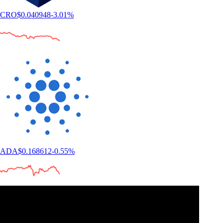
CRO
$
0.040948
-3.01
%
ADA
$
0.168612
-0.55
%