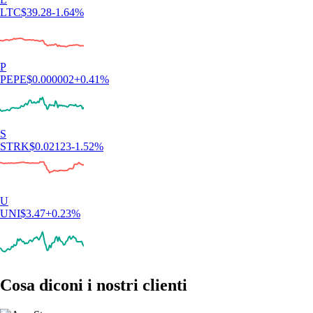
LTC
$
39.28
-1.64
%
P
PEPE
$
0.000002
+
0.41
%
S
STRK
$
0.02123
-1.52
%
U
UNI
$
3.47
+
0.23
%
Cosa diconi i nostri clienti