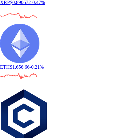
XRP
$
0.890672
-0.47
%
ETH
$
1,656.66
-0.21
%