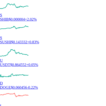
S
SHIB
$
0.000004
+
2.02
%
S
SUSHI
$
0.143332
+
0.83
%
U
USDT
$
0.864552
+
0.05
%
D
DOGE
$
0.060456
-0.22
%
L