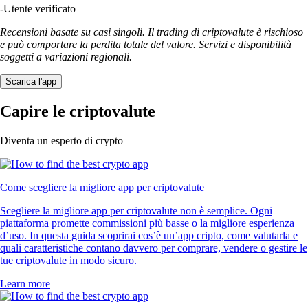
-
Utente verificato
Recensioni basate su casi singoli. Il trading di criptovalute è rischioso
e può comportare la perdita totale del valore. Servizi e disponibilità
soggetti a variazioni regionali.
Scarica l'app
Capire le criptovalute
Diventa un esperto di crypto
Come scegliere la migliore app per criptovalute
Scegliere la migliore app per criptovalute non è semplice. Ogni
piattaforma promette commissioni più basse o la migliore esperienza
d’uso. In questa guida scoprirai cos’è un’app cripto, come valutarla e
quali caratteristiche contano davvero per comprare, vendere o gestire le
tue criptovalute in modo sicuro.
Learn more