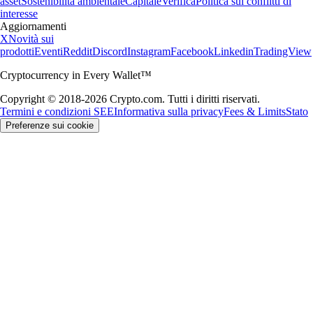
asset
Sostenibilità ambientale
Capitale
Verifica
Politica sui conflitti di
interesse
Aggiornamenti
X
Novità sui
prodotti
Eventi
Reddit
Discord
Instagram
Facebook
Linkedin
TradingView
Cryptocurrency in Every Wallet™
Copyright © 2018-2026 Crypto.com. Tutti i diritti riservati.
Termini e condizioni SEE
Informativa sulla privacy
Fees & Limits
Stato
Preferenze sui cookie