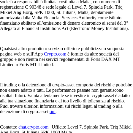
società a responsabilità limitata costituita a Malta, con numero di
registrazione C 90348 e sede legale al Level 7, Spinola Park, Triq
Mikiel Ang Borg, SPK 1000, St. Julians, Malta, debitamente
autorizzata dalla Malta Financial Services Authority come istituto
finanziario abilitato all’emissione di denaro elettronico ai sensi del 3°
Allegato al Financial Institutions Act (Electronic Money Institutions).
Qualsiasi altro prodotto o servizio offerto e pubblicizzato su questa
pagina web o sull’App
Crypto.com
è fornito da altre società del
gruppo e non rientra nei servizi regolamentati di Foris DAX MT
Limited o Foris MT Limited.
Il trading o la detenzione di crypto-asset comporta dei rischi e potrebbe
non essere adatto a tutti. Le performance passate non garantiscono
risultati futuri. Valuta attentamente se investire in crypto-asset è adatto
alla tua situazione finanziaria e al tuo livello di tolleranza al rischio.
Puoi trovare ulteriori informazioni sui rischi legati al trading o alla
detenzione di crypto-asset
qui
.
Contatto:
chat.crypto.com
| Ufficio: Level 7, Spinola Park, Triq Mikiel
Ang Borg, St Julians SPK 1000 Malta.