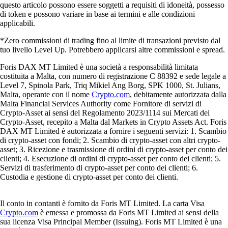
questo articolo possono essere soggetti a requisiti di idoneità, possesso
di token e possono variare in base ai termini e alle condizioni
applicabili.
*Zero commissioni di trading fino al limite di transazioni previsto dal
tuo livello Level Up. Potrebbero applicarsi altre commissioni e spread.
Foris DAX MT Limited è una società a responsabilità limitata
costituita a Malta, con numero di registrazione C 88392 e sede legale a
Level 7, Spinola Park, Triq Mikiel Ang Borg, SPK 1000, St. Julians,
Malta, operante con il nome
Crypto.com
, debitamente autorizzata dalla
Malta Financial Services Authority come Fornitore di servizi di
Crypto-Asset ai sensi del Regolamento 2023/1114 sui Mercati dei
Crypto-Asset, recepito a Malta dal Markets in Crypto Assets Act. Foris
DAX MT Limited è autorizzata a fornire i seguenti servizi: 1. Scambio
di crypto-asset con fondi; 2. Scambio di crypto-asset con altri crypto-
asset; 3. Ricezione e trasmissione di ordini di crypto-asset per conto dei
clienti; 4. Esecuzione di ordini di crypto-asset per conto dei clienti; 5.
Servizi di trasferimento di crypto-asset per conto dei clienti; 6.
Custodia e gestione di crypto-asset per conto dei clienti.
Il conto in contanti è fornito da Foris MT Limited. La carta Visa
Crypto.com
è emessa e promossa da Foris MT Limited ai sensi della
sua licenza Visa Principal Member (Issuing). Foris MT Limited è una