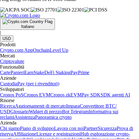
Italiano
|
USD
Prodotti
Crypto.com App
Onchain
Level Up
Mercati
Criptovalute
Funzionalità
Carte
Panieri
Earn
Stake
DeFi Staking
Pay
Prime
Aziende
Custodia
Pay (per i rivenditori)
Sviluppatori
Cronos PoS
Cronos EVM
Cronos zkEVM
Pay SDK
SDK agenti AI
Risorse
Ricerca
Aggiornamenti di mercato
Impara
Convertitore BTC/
USD
Glossario
Widget di prezzo
Bot Telegram
Informativa sui
reclami
Assistenza
Panoramica crypto
Azienda
Chi siamo
Piano di sviluppo
Lavora con noi
Partner
Sicurezza
Prova di
riserva
Affiliazione
Licenze e registrazioni
Hub esplorazione crypto-