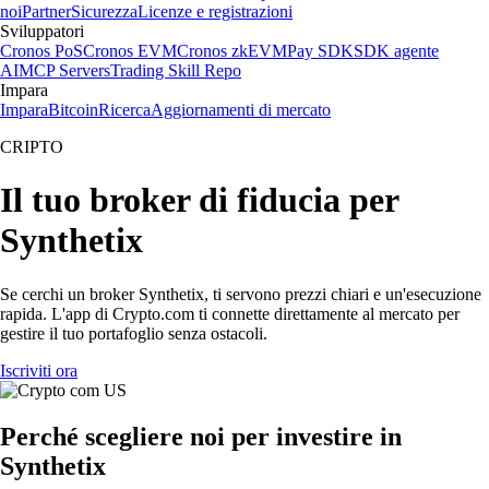
noi
Partner
Sicurezza
Licenze e registrazioni
Sviluppatori
Cronos PoS
Cronos EVM
Cronos zkEVM
Pay SDK
SDK agente
AI
MCP Servers
Trading Skill Repo
Impara
Impara
Bitcoin
Ricerca
Aggiornamenti di mercato
CRIPTO
Il tuo broker di fiducia per
Synthetix
Se cerchi un broker Synthetix, ti servono prezzi chiari e un'esecuzione
rapida. L'app di Crypto.com ti connette direttamente al mercato per
gestire il tuo portafoglio senza ostacoli.
Iscriviti ora
Perché scegliere noi per investire in
Synthetix