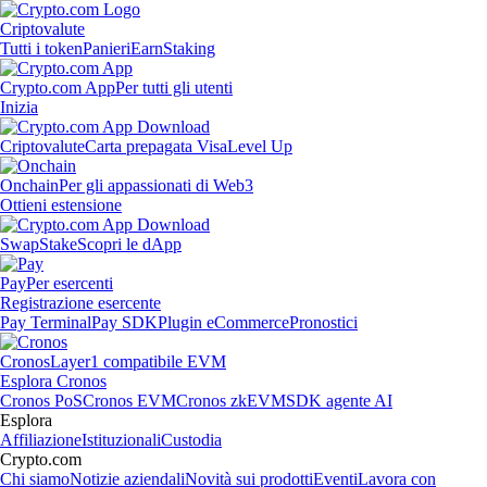
Criptovalute
Tutti i token
Panieri
Earn
Staking
Crypto.com App
Per tutti gli utenti
Inizia
Criptovalute
Carta prepagata Visa
Level Up
Onchain
Per gli appassionati di Web3
Ottieni estensione
Swap
Stake
Scopri le dApp
Pay
Per esercenti
Registrazione esercente
Pay Terminal
Pay SDK
Plugin eCommerce
Pronostici
Cronos
Layer1 compatibile EVM
Esplora Cronos
Cronos PoS
Cronos EVM
Cronos zkEVM
SDK agente AI
Esplora
Affiliazione
Istituzionali
Custodia
Crypto.com
Chi siamo
Notizie aziendali
Novità sui prodotti
Eventi
Lavora con