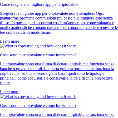
Come scegliere la migliore app per criptovalute
Scegliere la migliore app per criptovalute non è semplice. Ogni
piattaforma promette commissioni più basse o la migliore esperienza
d’uso. In questa guida scoprirai cos’è un’app cripto, come valutarla e
quali caratteristiche contano davvero per comprare, vendere o gestire le
tue criptovalute in modo sicuro.
Learn more
Cosa sono le criptovalute e come funzionano?
Le criptovalute sono una forma di denaro digitale che funziona senza
banche o governi centrali. In questa guida scoprirai come funziona la
criptovaluta, su quale tecnologia si basa, quali sono le tipologie
principali, come acquistarla e conservarla, oltre a rischi e prospettive
future.
Learn more
Cosa sono le criptovalute e come funzionano?
Le criptovalute sono una forma di denaro digitale che funziona senza