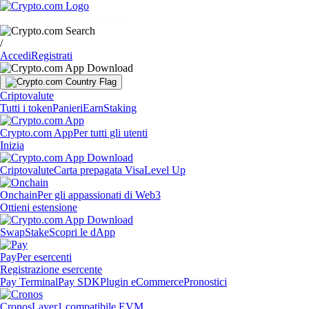
Mercati
Privati
Aziende
Scopri
/
Accedi
Registrati
Criptovalute
Tutti i token
Panieri
Earn
Staking
Crypto.com App
Per tutti gli utenti
Inizia
Criptovalute
Carta prepagata Visa
Level Up
Onchain
Per gli appassionati di Web3
Ottieni estensione
Swap
Stake
Scopri le dApp
Pay
Per esercenti
Registrazione esercente
Pay Terminal
Pay SDK
Plugin eCommerce
Pronostici
Cronos
Layer1 compatibile EVM