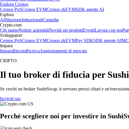
Esplora Cronos
Cronos PoS
Cronos EVM
Cronos zkEVM
SDK agente AI
Esplora
Affiliazione
Istituzionali
Custodia
Crypto.com
Chi siamo
Notizie aziendali
Novità sui prodotti
Eventi
Lavora con noi
Par
Sviluppatori
Cronos PoS
Cronos EVM
Cronos zkEVM
Pay SDK
SDK agente AI
MCP
Impara
Impara
Bitcoin
Ricerca
Aggiornamenti di mercato
CRIPTO
Il tuo broker di fiducia per Sus
Se cerchi un broker SushiSwap, ti servono prezzi chiari e un'esecuzione 
Iscriviti ora
Perché scegliere noi per investire in Sushi