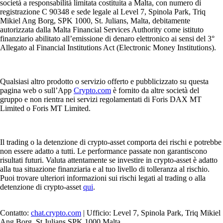
società a responsabilità limitata costituita a Malta, con numero di
registrazione C 90348 e sede legale al Level 7, Spinola Park, Triq
Mikiel Ang Borg, SPK 1000, St. Julians, Malta, debitamente
autorizzata dalla Malta Financial Services Authority come istituto
finanziario abilitato all’emissione di denaro elettronico ai sensi del 3°
Allegato al Financial Institutions Act (Electronic Money Institutions).
Qualsiasi altro prodotto o servizio offerto e pubblicizzato su questa
pagina web o sull’App
Crypto.com
è fornito da altre società del
gruppo e non rientra nei servizi regolamentati di Foris DAX MT
Limited o Foris MT Limited.
Il trading o la detenzione di crypto-asset comporta dei rischi e potrebbe
non essere adatto a tutti. Le performance passate non garantiscono
risultati futuri. Valuta attentamente se investire in crypto-asset è adatto
alla tua situazione finanziaria e al tuo livello di tolleranza al rischio.
Puoi trovare ulteriori informazioni sui rischi legati al trading o alla
detenzione di crypto-asset
qui
.
Contatto:
chat.crypto.com
| Ufficio: Level 7, Spinola Park, Triq Mikiel
Ang Borg, St Julians SPK 1000 Malta.