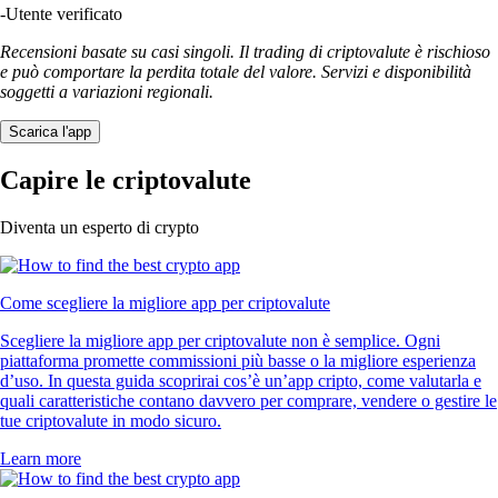
-
Utente verificato
Recensioni basate su casi singoli. Il trading di criptovalute è rischioso
e può comportare la perdita totale del valore. Servizi e disponibilità
soggetti a variazioni regionali.
Scarica l'app
Capire le criptovalute
Diventa un esperto di crypto
Come scegliere la migliore app per criptovalute
Scegliere la migliore app per criptovalute non è semplice. Ogni
piattaforma promette commissioni più basse o la migliore esperienza
d’uso. In questa guida scoprirai cos’è un’app cripto, come valutarla e
quali caratteristiche contano davvero per comprare, vendere o gestire le
tue criptovalute in modo sicuro.
Learn more