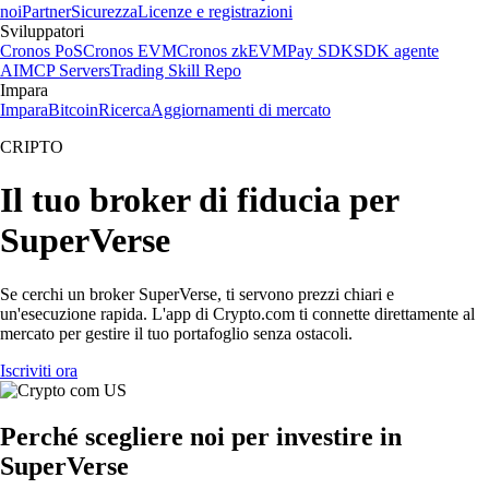
noi
Partner
Sicurezza
Licenze e registrazioni
Sviluppatori
Cronos PoS
Cronos EVM
Cronos zkEVM
Pay SDK
SDK agente
AI
MCP Servers
Trading Skill Repo
Impara
Impara
Bitcoin
Ricerca
Aggiornamenti di mercato
CRIPTO
Il tuo broker di fiducia per
SuperVerse
Se cerchi un broker SuperVerse, ti servono prezzi chiari e
un'esecuzione rapida. L'app di Crypto.com ti connette direttamente al
mercato per gestire il tuo portafoglio senza ostacoli.
Iscriviti ora
Perché scegliere noi per investire in
SuperVerse