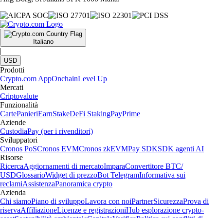
Italiano
|
USD
Prodotti
Crypto.com App
Onchain
Level Up
Mercati
Criptovalute
Funzionalità
Carte
Panieri
Earn
Stake
DeFi Staking
Pay
Prime
Aziende
Custodia
Pay (per i rivenditori)
Sviluppatori
Cronos PoS
Cronos EVM
Cronos zkEVM
Pay SDK
SDK agenti AI
Risorse
Ricerca
Aggiornamenti di mercato
Impara
Convertitore BTC/
USD
Glossario
Widget di prezzo
Bot Telegram
Informativa sui
reclami
Assistenza
Panoramica crypto
Azienda
Chi siamo
Piano di sviluppo
Lavora con noi
Partner
Sicurezza
Prova di
riserva
Affiliazione
Licenze e registrazioni
Hub esplorazione crypto-