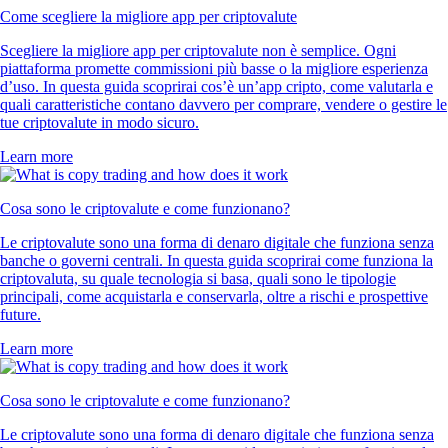
Come scegliere la migliore app per criptovalute
Scegliere la migliore app per criptovalute non è semplice. Ogni
piattaforma promette commissioni più basse o la migliore esperienza
d’uso. In questa guida scoprirai cos’è un’app cripto, come valutarla e
quali caratteristiche contano davvero per comprare, vendere o gestire le
tue criptovalute in modo sicuro.
Learn more
Cosa sono le criptovalute e come funzionano?
Le criptovalute sono una forma di denaro digitale che funziona senza
banche o governi centrali. In questa guida scoprirai come funziona la
criptovaluta, su quale tecnologia si basa, quali sono le tipologie
principali, come acquistarla e conservarla, oltre a rischi e prospettive
future.
Learn more
Cosa sono le criptovalute e come funzionano?
Le criptovalute sono una forma di denaro digitale che funziona senza