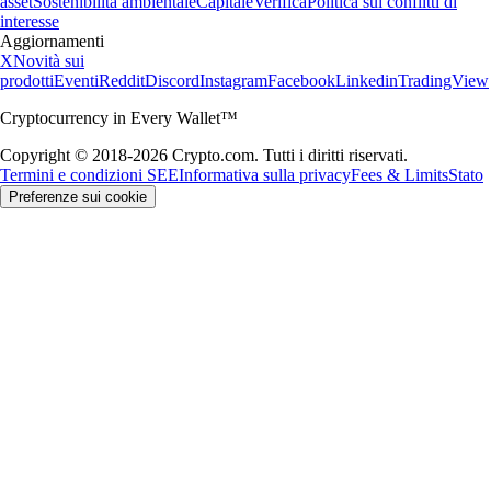
asset
Sostenibilità ambientale
Capitale
Verifica
Politica sui conflitti di
interesse
Aggiornamenti
X
Novità sui
prodotti
Eventi
Reddit
Discord
Instagram
Facebook
Linkedin
TradingView
Cryptocurrency in Every Wallet™
Copyright © 2018-2026 Crypto.com. Tutti i diritti riservati.
Termini e condizioni SEE
Informativa sulla privacy
Fees & Limits
Stato
Preferenze sui cookie