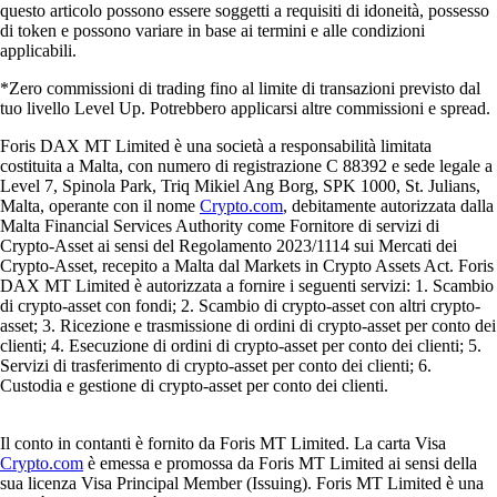
questo articolo possono essere soggetti a requisiti di idoneità, possesso
di token e possono variare in base ai termini e alle condizioni
applicabili.
*Zero commissioni di trading fino al limite di transazioni previsto dal
tuo livello Level Up. Potrebbero applicarsi altre commissioni e spread.
Foris DAX MT Limited è una società a responsabilità limitata
costituita a Malta, con numero di registrazione C 88392 e sede legale a
Level 7, Spinola Park, Triq Mikiel Ang Borg, SPK 1000, St. Julians,
Malta, operante con il nome
Crypto.com
, debitamente autorizzata dalla
Malta Financial Services Authority come Fornitore di servizi di
Crypto-Asset ai sensi del Regolamento 2023/1114 sui Mercati dei
Crypto-Asset, recepito a Malta dal Markets in Crypto Assets Act. Foris
DAX MT Limited è autorizzata a fornire i seguenti servizi: 1. Scambio
di crypto-asset con fondi; 2. Scambio di crypto-asset con altri crypto-
asset; 3. Ricezione e trasmissione di ordini di crypto-asset per conto dei
clienti; 4. Esecuzione di ordini di crypto-asset per conto dei clienti; 5.
Servizi di trasferimento di crypto-asset per conto dei clienti; 6.
Custodia e gestione di crypto-asset per conto dei clienti.
Il conto in contanti è fornito da Foris MT Limited. La carta Visa
Crypto.com
è emessa e promossa da Foris MT Limited ai sensi della
sua licenza Visa Principal Member (Issuing). Foris MT Limited è una