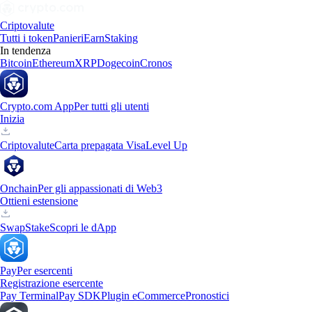
Criptovalute
Tutti i token
Panieri
Earn
Staking
In tendenza
Bitcoin
Ethereum
XRP
Dogecoin
Cronos
Crypto.com App
Per tutti gli utenti
Inizia
Criptovalute
Carta prepagata Visa
Level Up
Onchain
Per gli appassionati di Web3
Ottieni estensione
Swap
Stake
Scopri le dApp
Pay
Per esercenti
Registrazione esercente
Pay Terminal
Pay SDK
Plugin eCommerce
Pronostici