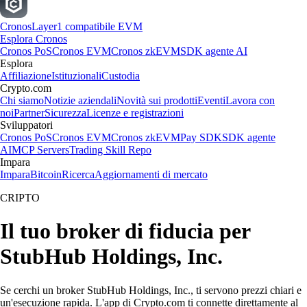
Cronos
Layer1 compatibile EVM
Esplora Cronos
Cronos PoS
Cronos EVM
Cronos zkEVM
SDK agente AI
Esplora
Affiliazione
Istituzionali
Custodia
Crypto.com
Chi siamo
Notizie aziendali
Novità sui prodotti
Eventi
Lavora con
noi
Partner
Sicurezza
Licenze e registrazioni
Sviluppatori
Cronos PoS
Cronos EVM
Cronos zkEVM
Pay SDK
SDK agente
AI
MCP Servers
Trading Skill Repo
Impara
Impara
Bitcoin
Ricerca
Aggiornamenti di mercato
CRIPTO
Il tuo broker di fiducia per
StubHub Holdings, Inc.
Se cerchi un broker StubHub Holdings, Inc., ti servono prezzi chiari e
un'esecuzione rapida. L'app di Crypto.com ti connette direttamente al