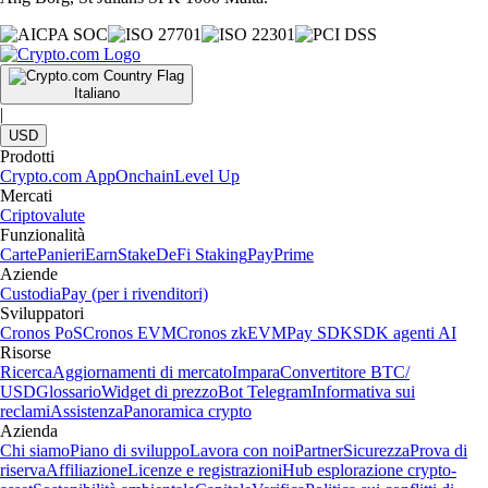
Italiano
|
USD
Prodotti
Crypto.com App
Onchain
Level Up
Mercati
Criptovalute
Funzionalità
Carte
Panieri
Earn
Stake
DeFi Staking
Pay
Prime
Aziende
Custodia
Pay (per i rivenditori)
Sviluppatori
Cronos PoS
Cronos EVM
Cronos zkEVM
Pay SDK
SDK agenti AI
Risorse
Ricerca
Aggiornamenti di mercato
Impara
Convertitore BTC/
USD
Glossario
Widget di prezzo
Bot Telegram
Informativa sui
reclami
Assistenza
Panoramica crypto
Azienda
Chi siamo
Piano di sviluppo
Lavora con noi
Partner
Sicurezza
Prova di
riserva
Affiliazione
Licenze e registrazioni
Hub esplorazione crypto-