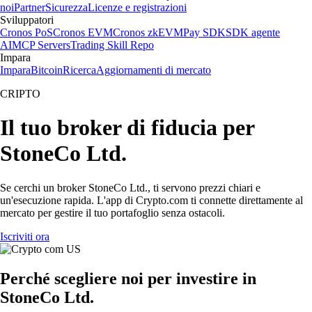
noi
Partner
Sicurezza
Licenze e registrazioni
Sviluppatori
Cronos PoS
Cronos EVM
Cronos zkEVM
Pay SDK
SDK agente
AI
MCP Servers
Trading Skill Repo
Impara
Impara
Bitcoin
Ricerca
Aggiornamenti di mercato
CRIPTO
Il tuo broker di fiducia per
StoneCo Ltd.
Se cerchi un broker StoneCo Ltd., ti servono prezzi chiari e
un'esecuzione rapida. L'app di Crypto.com ti connette direttamente al
mercato per gestire il tuo portafoglio senza ostacoli.
Iscriviti ora
Perché scegliere noi per investire in
StoneCo Ltd.