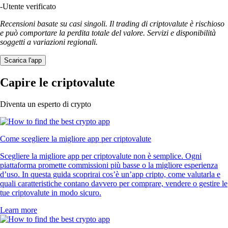
-
Utente verificato
Recensioni basate su casi singoli. Il trading di criptovalute è rischioso
e può comportare la perdita totale del valore. Servizi e disponibilità
soggetti a variazioni regionali.
Scarica l'app
Capire le criptovalute
Diventa un esperto di crypto
Come scegliere la migliore app per criptovalute
Scegliere la migliore app per criptovalute non è semplice. Ogni
piattaforma promette commissioni più basse o la migliore esperienza
d’uso. In questa guida scoprirai cos’è un’app cripto, come valutarla e
quali caratteristiche contano davvero per comprare, vendere o gestire le
tue criptovalute in modo sicuro.
Learn more