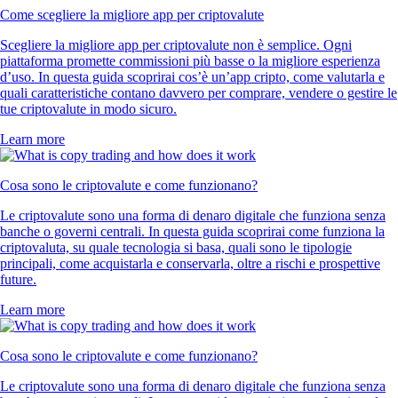
Come scegliere la migliore app per criptovalute
Scegliere la migliore app per criptovalute non è semplice. Ogni
piattaforma promette commissioni più basse o la migliore esperienza
d’uso. In questa guida scoprirai cos’è un’app cripto, come valutarla e
quali caratteristiche contano davvero per comprare, vendere o gestire le
tue criptovalute in modo sicuro.
Learn more
Cosa sono le criptovalute e come funzionano?
Le criptovalute sono una forma di denaro digitale che funziona senza
banche o governi centrali. In questa guida scoprirai come funziona la
criptovaluta, su quale tecnologia si basa, quali sono le tipologie
principali, come acquistarla e conservarla, oltre a rischi e prospettive
future.
Learn more
Cosa sono le criptovalute e come funzionano?
Le criptovalute sono una forma di denaro digitale che funziona senza