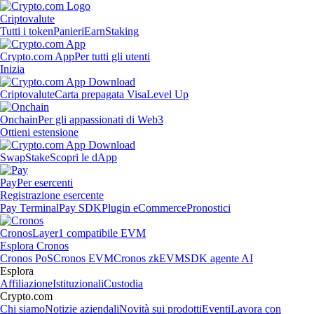
Criptovalute
Tutti i token
Panieri
Earn
Staking
Crypto.com App
Per tutti gli utenti
Inizia
Criptovalute
Carta prepagata Visa
Level Up
Onchain
Per gli appassionati di Web3
Ottieni estensione
Swap
Stake
Scopri le dApp
Pay
Per esercenti
Registrazione esercente
Pay Terminal
Pay SDK
Plugin eCommerce
Pronostici
Cronos
Layer1 compatibile EVM
Esplora Cronos
Cronos PoS
Cronos EVM
Cronos zkEVM
SDK agente AI
Esplora
Affiliazione
Istituzionali
Custodia
Crypto.com
Chi siamo
Notizie aziendali
Novità sui prodotti
Eventi
Lavora con