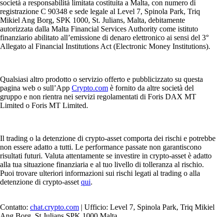
società a responsabilità limitata costituita a Malta, con numero di
registrazione C 90348 e sede legale al Level 7, Spinola Park, Triq
Mikiel Ang Borg, SPK 1000, St. Julians, Malta, debitamente
autorizzata dalla Malta Financial Services Authority come istituto
finanziario abilitato all’emissione di denaro elettronico ai sensi del 3°
Allegato al Financial Institutions Act (Electronic Money Institutions).
Qualsiasi altro prodotto o servizio offerto e pubblicizzato su questa
pagina web o sull’App
Crypto.com
è fornito da altre società del
gruppo e non rientra nei servizi regolamentati di Foris DAX MT
Limited o Foris MT Limited.
Il trading o la detenzione di crypto-asset comporta dei rischi e potrebbe
non essere adatto a tutti. Le performance passate non garantiscono
risultati futuri. Valuta attentamente se investire in crypto-asset è adatto
alla tua situazione finanziaria e al tuo livello di tolleranza al rischio.
Puoi trovare ulteriori informazioni sui rischi legati al trading o alla
detenzione di crypto-asset
qui
.
Contatto:
chat.crypto.com
| Ufficio: Level 7, Spinola Park, Triq Mikiel
Ang Borg, St Julians SPK 1000 Malta.