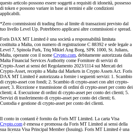
questo articolo possono essere soggetti a requisiti di idoneità, possesso
di token e possono variare in base ai termini e alle condizioni
applicabili.
*Zero commissioni di trading fino al limite di transazioni previsto dal
tuo livello Level Up. Potrebbero applicarsi altre commissioni e spread.
Foris DAX MT Limited è una società a responsabilità limitata
costituita a Malta, con numero di registrazione C 88392 e sede legale a
Level 7, Spinola Park, Triq Mikiel Ang Borg, SPK 1000, St. Julians,
Malta, operante con il nome
Crypto.com
, debitamente autorizzata dalla
Malta Financial Services Authority come Fornitore di servizi di
Crypto-Asset ai sensi del Regolamento 2023/1114 sui Mercati dei
Crypto-Asset, recepito a Malta dal Markets in Crypto Assets Act. Foris
DAX MT Limited è autorizzata a fornire i seguenti servizi: 1. Scambio
di crypto-asset con fondi; 2. Scambio di crypto-asset con altri crypto-
asset; 3. Ricezione e trasmissione di ordini di crypto-asset per conto dei
clienti; 4. Esecuzione di ordini di crypto-asset per conto dei clienti; 5.
Servizi di trasferimento di crypto-asset per conto dei clienti; 6.
Custodia e gestione di crypto-asset per conto dei clienti.
Il conto in contanti è fornito da Foris MT Limited. La carta Visa
Crypto.com
è emessa e promossa da Foris MT Limited ai sensi della
sua licenza Visa Principal Member (Issuing). Foris MT Limited è una