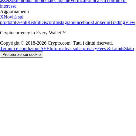
asset
Sostenibilità ambientale
Capitale
Verifica
Politica sui conflitti di
interesse
Aggiornamenti
X
Novità sui
prodotti
Eventi
Reddit
Discord
Instagram
Facebook
Linkedin
TradingView
Cryptocurrency in Every Wallet™
Copyright © 2018-2026 Crypto.com. Tutti i diritti riservati.
Termini e condizioni SEE
Informativa sulla privacy
Fees & Limits
Stato
Preferenze sui cookie