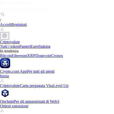
Mercati
Privati
Aziende
Scopri
/
Accedi
Registrati
Criptovalute
Tutti i token
Panieri
Earn
Staking
In tendenza
Bitcoin
Ethereum
XRP
Dogecoin
Cronos
Crypto.com App
Per tutti gli utenti
Inizia
Criptovalute
Carta prepagata Visa
Level Up
Onchain
Per gli appassionati di Web3
Ottieni estensione