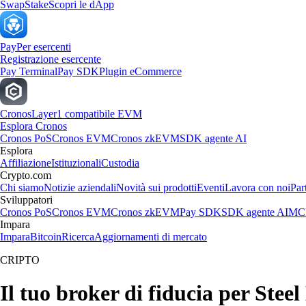
Swap
Stake
Scopri le dApp
Pay
Per esercenti
Registrazione esercente
Pay Terminal
Pay SDK
Plugin eCommerce
Cronos
Layer1 compatibile EVM
Esplora Cronos
Cronos PoS
Cronos EVM
Cronos zkEVM
SDK agente AI
Esplora
Affiliazione
Istituzionali
Custodia
Crypto.com
Chi siamo
Notizie aziendali
Novità sui prodotti
Eventi
Lavora con noi
Par
Sviluppatori
Cronos PoS
Cronos EVM
Cronos zkEVM
Pay SDK
SDK agente AI
MCP
Impara
Impara
Bitcoin
Ricerca
Aggiornamenti di mercato
CRIPTO
Il tuo broker di fiducia per Stee