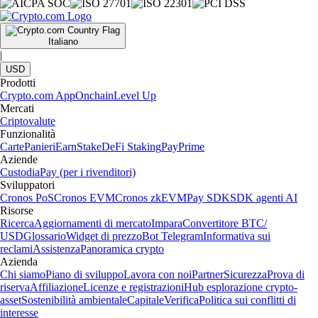
Italiano
|
USD
Prodotti
Crypto.com App
Onchain
Level Up
Mercati
Criptovalute
Funzionalità
Carte
Panieri
Earn
Stake
DeFi Staking
Pay
Prime
Aziende
Custodia
Pay (per i rivenditori)
Sviluppatori
Cronos PoS
Cronos EVM
Cronos zkEVM
Pay SDK
SDK agenti AI
Risorse
Ricerca
Aggiornamenti di mercato
Impara
Convertitore BTC/
USD
Glossario
Widget di prezzo
Bot Telegram
Informativa sui
reclami
Assistenza
Panoramica crypto
Azienda
Chi siamo
Piano di sviluppo
Lavora con noi
Partner
Sicurezza
Prova di
riserva
Affiliazione
Licenze e registrazioni
Hub esplorazione crypto-
asset
Sostenibilità ambientale
Capitale
Verifica
Politica sui conflitti di
interesse