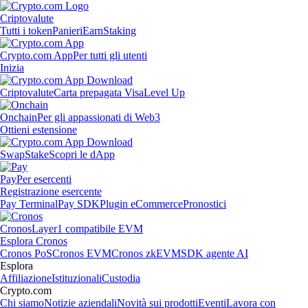
Criptovalute
Tutti i token
Panieri
Earn
Staking
Crypto.com App
Per tutti gli utenti
Inizia
Criptovalute
Carta prepagata Visa
Level Up
Onchain
Per gli appassionati di Web3
Ottieni estensione
Swap
Stake
Scopri le dApp
Pay
Per esercenti
Registrazione esercente
Pay Terminal
Pay SDK
Plugin eCommerce
Pronostici
Cronos
Layer1 compatibile EVM
Esplora Cronos
Cronos PoS
Cronos EVM
Cronos zkEVM
SDK agente AI
Esplora
Affiliazione
Istituzionali
Custodia
Crypto.com
Chi siamo
Notizie aziendali
Novità sui prodotti
Eventi
Lavora con