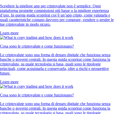
Scegliere la migliore app per criptovalute non è semplice. Ogni
piattaforma promette commissioni più basse o la migliore esperienza
d’uso. In questa guida scoprirai cos’è un’app cripto, come valutarla e
quali caratteristiche contano davvero per comprare, vendere o gestire le
tue criptovalute in modo sicuro.
Learn more
Cosa sono le criptovalute e come funzionano?
Le criptovalute sono una forma di denaro digitale che funziona senza
banche o governi centrali. In questa guida scoprirai come funziona la
criptovaluta, su quale tecnologia si basa, quali sono le tipologie
principali, come acquistarla e conservarla, oltre a rischi e prospettive
future.
Learn more
Cosa sono le criptovalute e come funzionano?
Le criptovalute sono una forma di denaro digitale che funziona senza
banche o governi centrali. In questa guida scoprirai come funziona la
criptovaluta, su quale tecnologia si basa, quali sono le tipologie