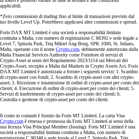
di token e possono variare in base ai termini e alle condizioni
applicabili.
*Zero commissioni di trading fino al limite di transazioni previsto dal
tuo livello Level Up. Potrebbero applicarsi altre commissioni e spread.
Foris DAX MT Limited è una società a responsabilità limitata
costituita a Malta, con numero di registrazione C 88392 e sede legale a
Level 7, Spinola Park, Triq Mikiel Ang Borg, SPK 1000, St. Julians,
Malta, operante con il nome
Crypto.com
, debitamente autorizzata dalla
Malta Financial Services Authority come Fornitore di servizi di
Crypto-Asset ai sensi del Regolamento 2023/1114 sui Mercati dei
Crypto-Asset, recepito a Malta dal Markets in Crypto Assets Act. Foris
DAX MT Limited è autorizzata a fornire i seguenti servizi: 1. Scambio
di crypto-asset con fondi; 2. Scambio di crypto-asset con altri crypto-
asset; 3. Ricezione e trasmissione di ordini di crypto-asset per conto dei
clienti; 4. Esecuzione di ordini di crypto-asset per conto dei clienti; 5.
Servizi di trasferimento di crypto-asset per conto dei clienti; 6.
Custodia e gestione di crypto-asset per conto dei clienti.
Il conto in contanti è fornito da Foris MT Limited. La carta Visa
Crypto.com
è emessa e promossa da Foris MT Limited ai sensi della
sua licenza Visa Principal Member (Issuing). Foris MT Limited è una
società a responsabilità limitata costituita a Malta, con numero di
registrazione C 90348 e sede legale al Level 7, Spinola Park, Triq