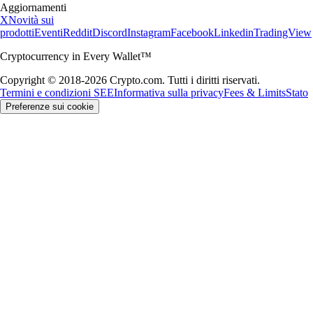
Aggiornamenti
X
Novità sui
prodotti
Eventi
Reddit
Discord
Instagram
Facebook
Linkedin
TradingView
Cryptocurrency in Every Wallet™
Copyright © 2018-2026 Crypto.com. Tutti i diritti riservati.
Termini e condizioni SEE
Informativa sulla privacy
Fees & Limits
Stato
Preferenze sui cookie