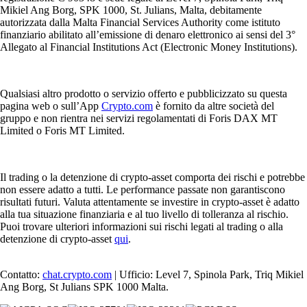
Mikiel Ang Borg, SPK 1000, St. Julians, Malta, debitamente
autorizzata dalla Malta Financial Services Authority come istituto
finanziario abilitato all’emissione di denaro elettronico ai sensi del 3°
Allegato al Financial Institutions Act (Electronic Money Institutions).
Qualsiasi altro prodotto o servizio offerto e pubblicizzato su questa
pagina web o sull’App
Crypto.com
è fornito da altre società del
gruppo e non rientra nei servizi regolamentati di Foris DAX MT
Limited o Foris MT Limited.
Il trading o la detenzione di crypto-asset comporta dei rischi e potrebbe
non essere adatto a tutti. Le performance passate non garantiscono
risultati futuri. Valuta attentamente se investire in crypto-asset è adatto
alla tua situazione finanziaria e al tuo livello di tolleranza al rischio.
Puoi trovare ulteriori informazioni sui rischi legati al trading o alla
detenzione di crypto-asset
qui
.
Contatto:
chat.crypto.com
| Ufficio: Level 7, Spinola Park, Triq Mikiel
Ang Borg, St Julians SPK 1000 Malta.