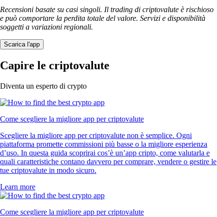
Recensioni basate su casi singoli. Il trading di criptovalute è rischioso
e può comportare la perdita totale del valore. Servizi e disponibilità
soggetti a variazioni regionali.
Scarica l'app
Capire le criptovalute
Diventa un esperto di crypto
Come scegliere la migliore app per criptovalute
Scegliere la migliore app per criptovalute non è semplice. Ogni
piattaforma promette commissioni più basse o la migliore esperienza
d’uso. In questa guida scoprirai cos’è un’app cripto, come valutarla e
quali caratteristiche contano davvero per comprare, vendere o gestire le
tue criptovalute in modo sicuro.
Learn more
Come scegliere la migliore app per criptovalute