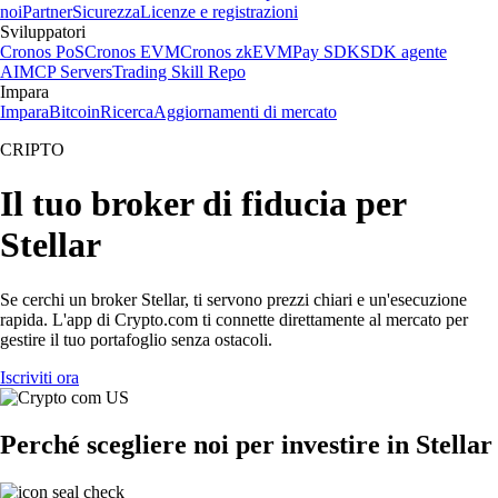
noi
Partner
Sicurezza
Licenze e registrazioni
Sviluppatori
Cronos PoS
Cronos EVM
Cronos zkEVM
Pay SDK
SDK agente
AI
MCP Servers
Trading Skill Repo
Impara
Impara
Bitcoin
Ricerca
Aggiornamenti di mercato
CRIPTO
Il tuo broker di fiducia per
Stellar
Se cerchi un broker Stellar, ti servono prezzi chiari e un'esecuzione
rapida. L'app di Crypto.com ti connette direttamente al mercato per
gestire il tuo portafoglio senza ostacoli.
Iscriviti ora
Perché scegliere noi per investire in Stellar