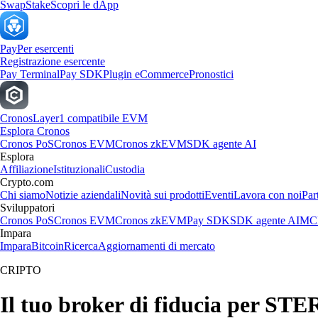
Swap
Stake
Scopri le dApp
Pay
Per esercenti
Registrazione esercente
Pay Terminal
Pay SDK
Plugin eCommerce
Pronostici
Cronos
Layer1 compatibile EVM
Esplora Cronos
Cronos PoS
Cronos EVM
Cronos zkEVM
SDK agente AI
Esplora
Affiliazione
Istituzionali
Custodia
Crypto.com
Chi siamo
Notizie aziendali
Novità sui prodotti
Eventi
Lavora con noi
Par
Sviluppatori
Cronos PoS
Cronos EVM
Cronos zkEVM
Pay SDK
SDK agente AI
MCP
Impara
Impara
Bitcoin
Ricerca
Aggiornamenti di mercato
CRIPTO
Il tuo broker di fiducia per STER