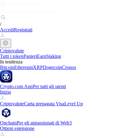
Mercati
Privati
Aziende
Scopri
/
Accedi
Registrati
Criptovalute
Tutti i token
Panieri
Earn
Staking
In tendenza
Bitcoin
Ethereum
XRP
Dogecoin
Cronos
Crypto.com App
Per tutti gli utenti
Inizia
Criptovalute
Carta prepagata Visa
Level Up
Onchain
Per gli appassionati di Web3
Ottieni estensione